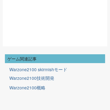
ゲーム関連記事
Warzone2100 skirmishモード
技
発
術
開
Warzone2100
技
術
開
発
概
略
Warzone2100
概
略