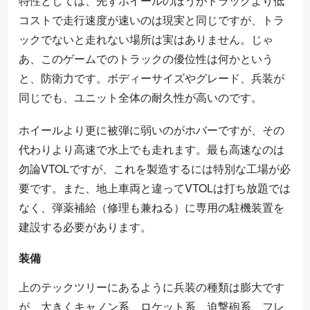
特性としては、先ずホイールのほうがトラックより低
コストで走行速度が速いのは現実と同じですが、トラ
ックでないと走れない場所は実はありません。じゃ
あ、このゲームでのトラックの優位性は何かという
と、防衛力です。ボディーサイズやグレード、兵装が
同じでも、ユニット全体の耐久性が高いのです。
ホイールより更に被弾に弱いのがホバーですが、その
代わりより高速で水上でも走れます。最も高速なのは
勿論VTOLですが、これを製造するには特別な工場が必
要です。また、地上車両と違ってVTOLは打ち放題では
なく、弾薬補給（修理も兼ねる）に専用の駐機装置を
建設する必要があります。
装備
上のテックツリーにあるように兵装の種類は膨大です
が、大きくキャノン系、ロケット系、迫撃砲系、フレ