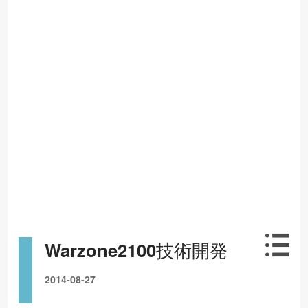
技
発
術
開
Warzone2100
技
術
開
発
2014-08-27