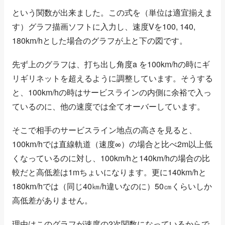
という関数が出来ました。この式を（単位は適宜揃えま
す）グラフ描画ソフトに入力し、速度Vを100, 140,
180km/hとした場合のグラフが上と下の図です。
先ず上のグラフは、打ち出し角度a を100km/hの時にギ
リギリネットを超えるように調整しています。そうする
と、100km/hの時はサービスラインの内側に余裕で入っ
ているのに、他の速度では全てオーバーしています。
そこで相手のサービスライン地点の高さを見ると、
100km/hでは直線軌道（速度∞）の場合と比べ2m以上低
くなっているのに対し、100km/hと140km/hの場合の比
較だと高低差は1mちょいになります。更に140km/hと
180km/hでは（同じ40㎞/h違いなのに）50㎝くらいしか
高低差がありません。
理由はこのグラフが速度の2次関数になっているからで