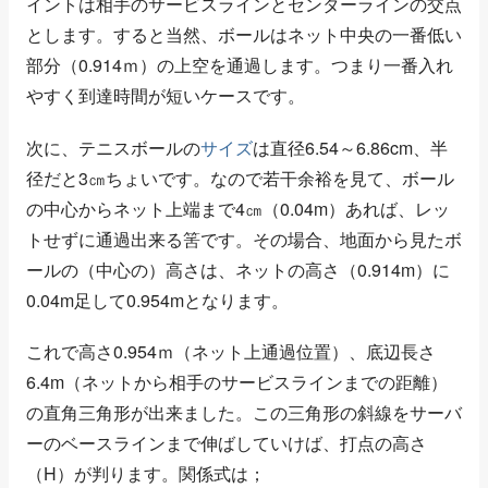
イントは相手のサービスラインとセンターラインの交点
とします。すると当然、ボールはネット中央の一番低い
部分（0.914ｍ）の上空を通過します。つまり一番入れ
やすく到達時間が短いケースです。
次に、テニスボールの
サイズ
は直径6.54～6.86cm、半
径だと3㎝ちょいです。なので若干余裕を見て、ボール
の中心からネット上端まで4㎝（0.04m）あれば、レッ
トせずに通過出来る筈です。その場合、地面から見たボ
ールの（中心の）高さは、ネットの高さ（0.914m）に
0.04m足して0.954mとなります。
これで高さ0.954ｍ（ネット上通過位置）、底辺長さ
6.4m（ネットから相手のサービスラインまでの距離）
の直角三角形が出来ました。この三角形の斜線をサーバ
ーのベースラインまで伸ばしていけば、打点の高さ
（H）が判ります。関係式は；