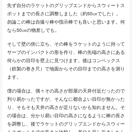
先ず自分のラケットのグリップエンドからスウィートス
ポットまでの長さに調整しました（約50㎝でした）。
勿論この棒は自撮り棒や指示棒でも良いと思います。何
なら50㎝の物差しでも。
そして壁の傍に立ち、その棒をラケットのように持って
サーブのインパクトの形を作り、棒の先端の高さにある
何らかの目印を壁上に見つけます。後はコンベックス
（鉄製の巻き尺）で地面からその目印までの高さを測り
ます。
僕の場合は、偶々その高さが部屋の天井付近だったので
判り易かったですが、そんなに都合よい目印が無かった
り、そもそも天井の高さが足りないかも知れません。そ
の場合は、分かり易い目印の高さになるように棒の長さ
を調整し、後でラケットのグリップエンドからスウィー
トスポットまでの長さと比較し、差分を足し引きしたら