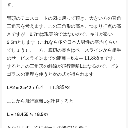
す。
冒頭のテニスコートの図に戻って頂き、大きい方の直角
三角形を考えます。この三角形の高さ、つまり打点の高
さですが、2.7mは現実的ではないので、キリが良い
2.5mとします（これなら多分日本人男性の平均くらい
でしょう）。一方、底辺の長さはベースラインから相手
6.4
+
11.885
のサービスラインまでの距離＝
m です。
するとこの三角形の斜線が飛行距離Lになるので、ピタ
ゴラスの定理を使うと次の式が得られます；
6.4
+
11.885
L^2 = 2.5^2 +
^2
ここから飛行距離Lを計算すると
m
L = 18.455 ≒ 18.5
となります。次にボールの初速Vを仮に