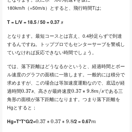
180km/h（=50m/s）とすると、飛行時間Tは;
s
T = L/V = 18.5 / 50 = 0.37
となります。最短コースとは言え、0.4秒足らずで到達
するんですね。トッププロでもセンターサーブを警戒し
ていなければ反応できない時間でしょう。
では、落下距離はどうなるかというと、経過時間とボー
ル速度のグラフの面積に一致します。一般的には積分で
求めますが、この場合は等加速度運動なので、底辺が経
0.37
s
0.37
∗
9.8
m
/
s
過時間
、高さが最終速度
である三
角形の面積が落下距離になります。つまり落下距離を
Hgとすると；
0.37
∗
0.37
∗
9.8
m
Hg=T*T*G/2=
/2 = 0.67