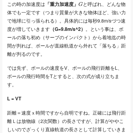
この時の加速度は
「重力加速度」
と呼ばれ、どんな物
体でも一定です（つまり質量が大きな物体ほど、強い力
で地球に引っ張られる）。具体的には毎秒9.8m/sづつ速
度が増していきます
（G=9.8m/s^2）
。という事は、ボ
ールの落ち初め（サーブのインパクト）から着地迄の時
間が判れば、ボールが直線軌道から外れて「落ちる」距
離が判るのです。
では先ず、ボールの速度をV、ボールの飛行距離をL、
ボールの飛行時間をTとすると、次の式が成り立ちま
す。
L = VT
距離＝速度ｘ時間ですから自明ですね。正確には飛行距
離Ｌは放物線（2次関数）の長さですが、計算がややこ
しいのでざっくり直線軌道の長さとして計算していきま