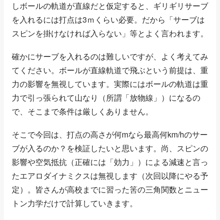
しボールの軌道が直線だと仮定すると、ギリギリサーブ
を入れるには打点は3ｍくらい必要。だから「サーブは
スピンを掛けなければ入らない」等とよく言われます。
確かにサーブを入れるのは難しいですが、よく考えてみ
てください。ボールが直線軌道で飛ぶという前提は、重
力の影響を無視しています。実際にはボールの軌道は重
力で引っ張られて山なり（所謂「放物線」）になるの
で、そこまで条件は厳しくありません。
そこで今回は、打点の高さが何mなら最高何km/hのサー
ブが入るのか？を検証したいと思います。尚、スピンの
影響や空気抵抗（正確には「効力」）による減速と言っ
たエアロダイナミクスは無視します（次回以降にやる予
定）。皆さんが高校までに習った筈の三角関数とニュー
トン力学だけで計算していきます。