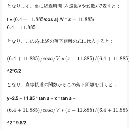
となります。更に経過時間 tを速度Vや変数xで表すと；
6.4
+
11.885
x
−
11.885
t = {
/cos a} /V *
/
6.4
+
11.885
となり、このtを上述の落下距離の式に代入すると；
(
6.4
+
11.885
)
/
c
o
s
a
/
V
∗
(
x
−
11.885
)
/
(
6.4
+
11.885
)
^2*G/2
となり、直線軌道の関数からこの落下距離を引くと；
y=2.5 – 11.85 * tan a + x * tan a
–
(
6.4
+
11.885
)
/
c
o
s
a
/
V
∗
(
x
−
11.885
)
/
(
6.4
+
11.885
)
^2 * 9.8/2