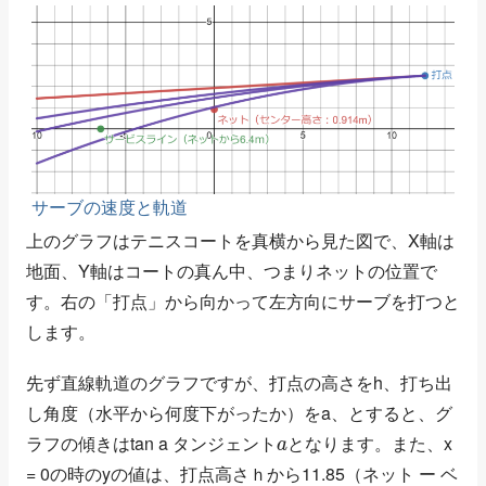
サーブの速度と軌道
上のグラフはテニスコートを真横から見た図で、X軸は
地面、Y軸はコートの真ん中、つまりネットの位置で
す。右の「打点」から向かって左方向にサーブを打つと
します。
先ず直線軌道のグラフですが、打点の高さをh、打ち出
し角度（水平から何度下がったか）をa、とすると、グ
タ
ト
ン
a
ジ
ェ
ン
ラフの傾きはtan a
となります。また、x
タ
ン
ジ
ェ
ン
ト
= 0の時のyの値は、打点高さｈから11.85（ネット ー ベ