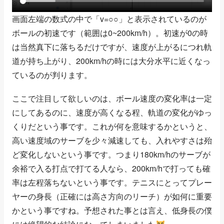
画面左端の数式の中で「v=○○」と表示されているのが
ボールの初速です（範囲は0~200km/h）。初速が0の時
は当然真下に落ちるだけですが、速度が上がるにつれ軌
道が持ち上がり、200km/hの時には大分水平に近くなっ
ているのが判ります。
ここで注目して欲しいのは、ボール速度の変化率は一定
にしてあるのに、速度が高くなる程、軌道の変化がゆっ
くりだという事です。これが何を意味するかというと、
高い速度域のサーブを少々減速しても、入れやすさは殆
ど変化しないという事です。つまり180km/hのサーブが
余裕で入る打点で打てる人なら、200km/hで打っても確
率は左程落ちないという事です。テニスにとってプレー
ヤーの身長（正確には高さ方向のリーチ）が如何に重要
かという事ですね。予想された事とは言え、低身長の僕