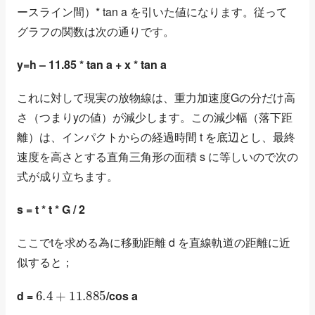
ースライン間）* tan a を引いた値になります。従って
グラフの関数は次の通りです。
y=h – 11.85 * tan a + x * tan a
これに対して現実の放物線は、重力加速度Gの分だけ高
さ（つまりyの値）が減少します。この減少幅（落下距
離）は、インパクトからの経過時間 t を底辺とし、最終
速度を高さとする直角三角形の面積 s に等しいので次の
式が成り立ちます。
s = t * t * G / 2
ここでtを求める為に移動距離 d を直線軌道の距離に近
似すると；
6.4
+
11.885
d =
/cos a