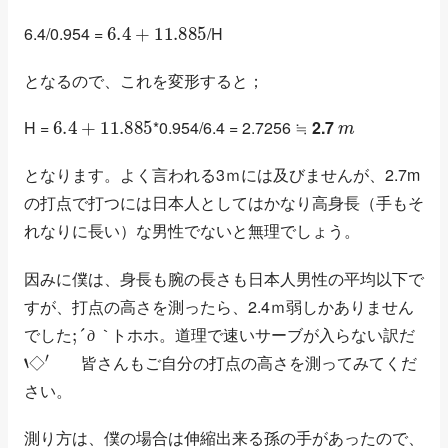
6.4
+
11.885
6.4/0.954 =
/H
となるので、これを変形すると；
6.4
+
11.885
m
H =
*0.954/6.4 = 2.7256 ≒
2.7
となります。よく言われる3ｍには及びませんが、2.7m
の打点で打つには日本人としてはかなり高身長（手もそ
れなりに長い）な男性でないと無理でしょう。
因みに僕は、身長も腕の長さも日本人男性の平均以下で
すが、打点の高さを測ったら、2.4ｍ弱しかありません
;
｀
´
д
でした
トホホ。道理で速いサーブが入らない訳だ
‘
◇
′
д
｀
ゞ 皆さんもご自分の打点の高さを測ってみてくだ
◇
さい。
測り方は、僕の場合は伸縮出来る孫の手があったので、