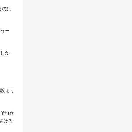
るのは
・うー
。しか
実験より
。それが
続ける