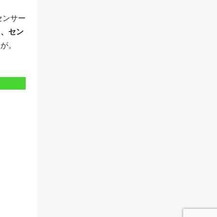
センサー
り、セン
すが。