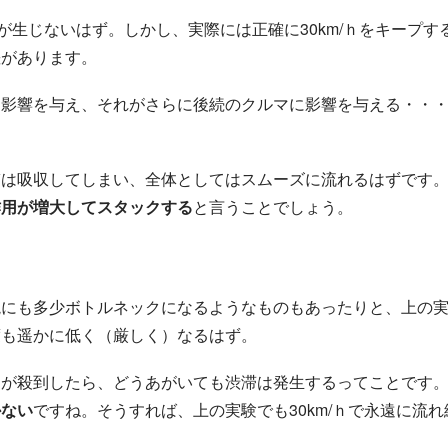
が生じないはず。しかし、実際には正確に30km/ｈをキープす
差があります。
に影響を与え、それがさらに後続のクルマに影響を与える・・
ぎは吸収してしまい、全体としてはスムーズに流れるはずです
作用が増大してスタックする
と言うことでしょう。
境にも多少ボトルネックになるようなものもあったりと、上の
度も遥かに低く（厳しく）なるはず。
マが殺到したら、どうあがいても渋滞は発生するってことです
かない
ですね。そうすれば、上の実験でも30km/ｈで永遠に流れ