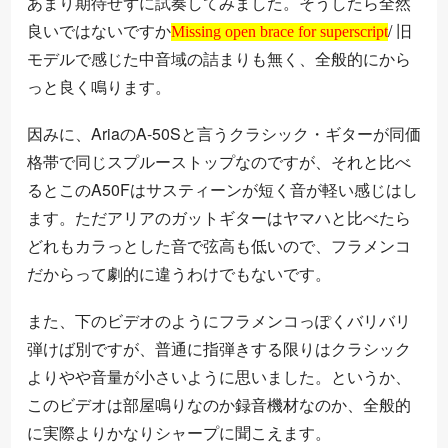
あまり期待せずに試奏してみました。そうしたら全然
Missing open brace for superscript
良いではないですか
/ 旧
Missing open brace for superscript
モデルで感じた中音域の詰まりも無く、全般的にから
っと良く鳴ります。
因みに、AriaのA-50Sと言うクラシック・ギターが同価
格帯で同じスプルーストップなのですが、それと比べ
るとこのA50Fはサスティーンが短く音が軽い感じはし
ます。ただアリアのガットギターはヤマハと比べたら
どれもカラっとした音で弦高も低いので、フラメンコ
だからって劇的に違うわけでもないです。
また、下のビデオのようにフラメンコっぽくバリバリ
弾けば別ですが、普通に指弾きする限りはクラシック
よりやや音量が小さいように思いました。というか、
このビデオは部屋鳴りなのか録音機材なのか、全般的
に実際よりかなりシャープに聞こえます。