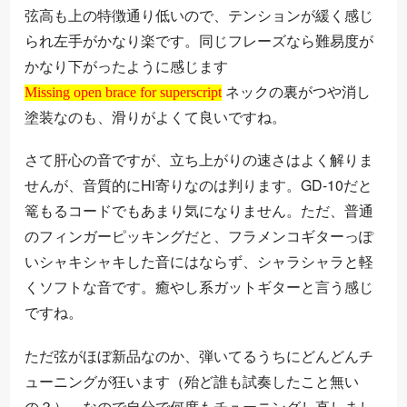
弦高も上の特徴通り低いので、テンションが緩く感じ
られ左手がかなり楽です。同じフレーズなら難易度が
かなり下がったように感じます
Missing open brace for superscript
ネックの裏がつや消し
Missing open brace for superscript
塗装なのも、滑りがよくて良いですね。
さて肝心の音ですが、立ち上がりの速さはよく解りま
せんが、音質的にHi寄りなのは判ります。GD-10だと
篭もるコードでもあまり気になりません。ただ、普通
のフィンガーピッキングだと、フラメンコギターっぽ
いシャキシャキした音にはならず、シャラシャラと軽
くソフトな音です。癒やし系ガットギターと言う感じ
ですね。
ただ弦がほぼ新品なのか、弾いてるうちにどんどんチ
ューニングが狂います（殆ど誰も試奏したこと無い
の？）。なので自分で何度もチューニングし直しまし