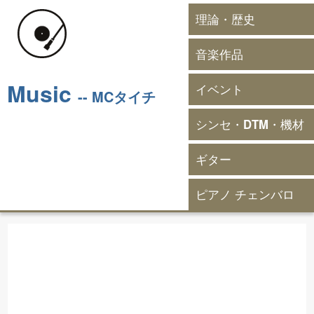
理論・歴史
音楽作品
Music
イベント
-- MCタイチ
シンセ・DTM・機材
ギター
ピアノ チェンバロ