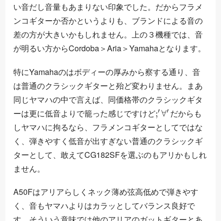
い音だし音量もあまりない印象でした。だからフラメ
ンコギターか否かというよりも、ブランドによる音の
差の方が大きいかもしれません。上の３機種では、音
が明るい方からCordoba＞Aria＞Yamahaとなります。
特にYamahaのはボディーの厚みから察する通り、音
は普通のクラシックギターと殆ど変わりません。まあ
同じヤマハの中で言えば、同価格帯のクラシックギタ
;
′
∀
′
ーは更に低音よりで籠った感じですけど
だからも
しヤマハに拘るなら、フラメンコギターとしてではな
く、弾きやすく低音が出すぎない普通のクラシックギ
ターとして、敢えてCG182SFを選ぶのもアリかもしれ
ません。
A50Fはアリアらしくネック薄め弦高低めで弾きやす
く、音もヤマハよりはカラッとしてバランス良好で
す。そういう意味では他のアリアのガットギターとあ