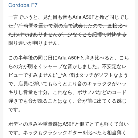
Cordoba F7
一言でいうと、見た目も音もAria A50Fと殆ど同じでし
;
′
∀
′
た
時間を置いて別の店で試奏したので、直接比べ
たわけではありませんが、少なくとも記憶で対比する
限り違いが判りません。
この半年後の同じ日にAria A50Fと弾き比べると、こち
らの方が明るくシャープな音がしました。不安定なレ
ビューですみません(;^_^A 僕はタッチがソフトなよう
で、店員に弾いてもらうとより音のキャラクタがハッ
キリし音量も十分。これなら、ボサノバなどのコード
弾きでも音が籠ることはなく、音が前に出てくる感じ
です。
ボディの厚みや重量感はA50Fと似てとても軽くて薄い
です。ネックもクラシックギターを比べたら相当薄く