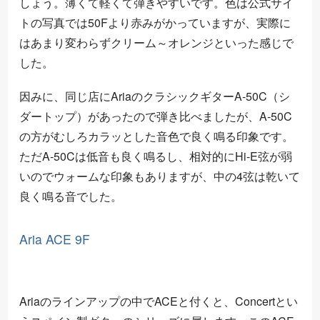
しょう。薄くて軽くて弾きやすいです。色は公式サイ
トの写真では50Fより赤みがかっていますが、実際に
はあまり変わらずクリーム～オレンジといった感じで
した。
因みに、同じ店にAriaのクラシックギターA-50C（シ
ダートップ）があったので弾き比べましたが、A-50C
の方がむしろカラッとした音色で良く鳴る印象です。
ただA-50Cは低音も良く鳴るし、相対的にHi-E弦が弱
いのでウォームな印象もありますが、中の4弦は乾いて
良く鳴る音でした。
Aria ACE 9F
Ariaのラインアップの中でACEと付くと、Concertとい