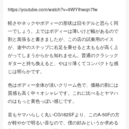
https://youtube.com/watch?v=9WYIhwqn7fw
軽さやネックやボディーの形状は旧モデルと恐らく同
一でしょう。上ではボディーは薄いけど幅があるので
割と嵩張ると書きましたが、この店の試奏用のイス
が、途中のステップに右足を乗せると太ももが高く上
がってしまうからかも知れません。普通のクラシック
ギターと持ち換えると、やはり薄くてコンパクトな感
じは明らかです。
色はボディー全体が淡いクリーム色で、価格の割には
質感も高く中々オシャレです。これに比べるとヤマハ
のはもっと黄色っぽい感じです。
音もヤマハらしく丸いCG182SFより、このA-50Fの方
が軽やかで明るい音なので、僕の好みというか求める