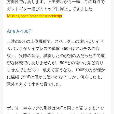
方向性ではあります。旧モデルから一転、この時点で
ガットギター選びのトップに浮上してきました
Missing open brace for superscript
Missing open brace for superscript
Aria A-100F
上述の50Fの上位機種で、スペック上の違いはサイド
＆バックがサイプレスの単盤（50Fはアガチスの合
板）。実際の音は、試奏したのが別の店だったので厳
密な比較ではありませんが、50Fとの違いは殆ど判り
ませんでした’◇’)ゞ敢えて言うなら、100Fの方が僅か
に繊細で50Fは僅かに硬いかな？ しかし何方にせよ、
意外と丸くて小さな音でした。
ボディーやネックの形状は50Fと同じと言ってよいで