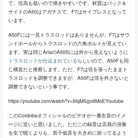
て、弦高も低いので弾きやすいです。材質はバック＆
サイドのA50はアガチスで、F7はサイプレスとなって
います。
A50Fには一見トラスロッドはありませんが、F7はサウ
ンドホールからトラスロッドの六角ボルトが見えてい
ます。実は同じAriaのA50Sには外から見えないように
トラスロッドが仕込まれている
らしいので、A50Fも同
じ構造だと推察します。ただ、F7は弦を張ったままト
ラスロッドを調整できますが、A50Fは弦を外さないと
調整できないという事です。
https://youtube.com/watch?v=5fqMSgo8MoEYoutube
このCordobaオフィシャルのビデオが一番生音のイメ
ージに近いと思いました。ただこの録音は店員の演奏
を生で聴くよりも、若干低音を大きめに拾ってるよう