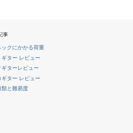
記事
ネックにかかる荷重
トギター レビュー
クギターレビュー
コギター レビュー
種類と難易度