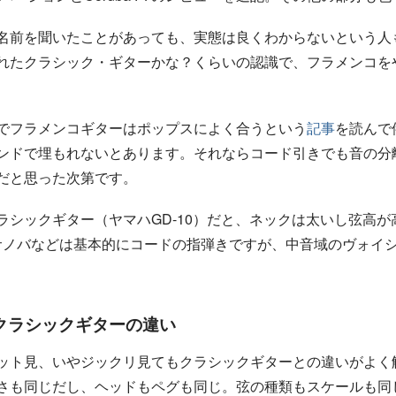
名前を聞いたことがあっても、実態は良くわからないという人
れたクラシック・ギターかな？くらいの認識で、フラメンコを
でフラメンコギターはポップスによく合うという
記事
を読んで
ンドで埋もれないとあります。それならコード引きでも音の分
だと思った次第です。
ラシックギター（ヤマハGD-10）だと、ネックは太いし弦高
、ボサノバなどは基本的にコードの指弾きですが、中音域のヴォイ
クラシックギターの違い
ット見、いやジックリ見てもクラシックギターとの違いがよく
さも同じだし、ヘッドもペグも同じ。弦の種類もスケールも同