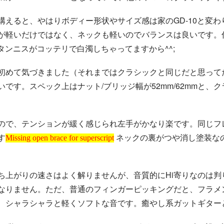
構えると、やはりボディー形状やサイズ感は家のGD-10と変
が軽いだけではなく、ネックも軽いのでバランスは良いです。
レタンニスがコッテリで白濁しちゃってますから^^;
初めて気づきました（それまではクラシックと同じだと思って
です。スペック上はナット/ブリッジ幅が52mm/62mmと、
ので、テンションが緩く感じられ左手がかなり楽です。同じフ
Missing open brace for superscript
す
ネックの裏がつや消し塗装な
Missing open brace for superscript
上がりの速さはよく解りませんが、音質的にHi寄りなのは判り
なりません。ただ、普通のフィンガーピッキングだと、フラメ
、シャラシャラと軽くソフトな音です。癒やし系ガットギター