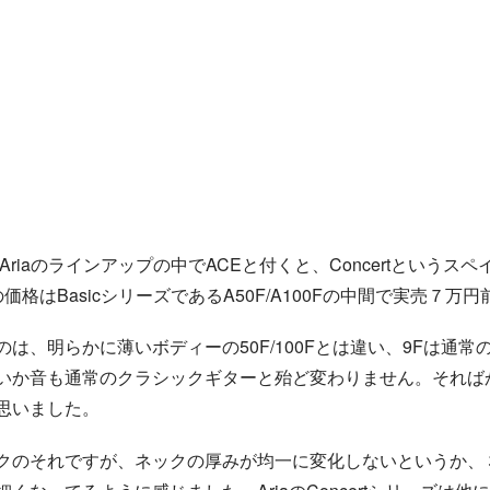
Ariaのラインアップの中でACEと付くと、Concertという
の価格はBasicシリーズであるA50F/A100Fの中間で実売７万
は、明らかに薄いボディーの50F/100Fとは違い、9Fは通
か音も通常のクラシックギターと殆ど変わりません。そればかり
思いました。
クのそれですが、ネックの厚みが均一に変化しないというか、