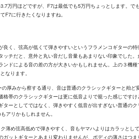
み3.7万円ほどですが、F7は最低でも5万円ちょっとします。
してF7に行きたくなりますね。
が良く、弦高が低くて弾きやすいというフラメンコギターの特
タッチだと、意外と丸い音だし音量もあまりない印象でした。
ランドによる音の差の方が大きいかもしれません。上の３機種
ahaとなります。
ディーの厚みから察する通り、音は普通のクラシックギターと殆ど
価格帯のクラシックギターは更に低音よりで籠った感じですけ
ギターとしてではなく、弾きやすく低音が出すぎない普通のク
ぶのもアリかもしれません。
ネック薄め弦高低めで弾きやすく、音もヤマハよりはカラッとし
のガットギターとあまり変わりませんが、ボディの薄さはつま