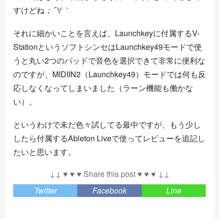
；
｀
´
∀
すけどね
；
｀
それに細かいことを言えば、Launchkeyに付属するV-
StationというソフトシンセはLaunchkey49モードで使
うと丸い2つのパッドで音色を選択できて非常に便利な
のですが、MIDIIN2（Launchkey49）モードでは何も反
応しなくなってしまいました（ラーン機能も働かな
い）。
というわけで未だ色々試してる最中ですが、もう少し
したら付属するAbleton Liveで使ってレビューを追記し
たいと思います。
↓↓ ♥ ♥ ♥ Share this post ♥ ♥ ♥ ↓↓
Twitter
Facebook
Line