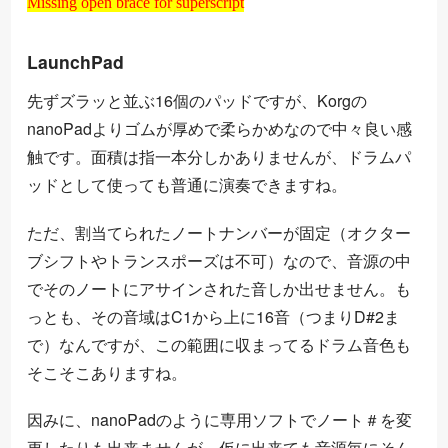
Missing open brace for superscript
LaunchPad
先ずズラッと並ぶ16個のパッドですが、Korgの
nanoPadよりゴムが厚めで柔らかめなので中々良い感
触です。面積は指一本分しかありませんが、ドラムパ
ッドとして使っても普通に演奏できますね。
ただ、割当てられたノートナンバーが固定（オクター
ブシフトやトランスポーズは不可）なので、音源の中
でそのノートにアサインされた音しか出せません。も
っとも、その音域はC1から上に16音（つまりD#2ま
で）なんですが、この範囲に収まってるドラム音色も
そこそこありますね。
因みに、nanoPadのように専用ソフトでノート＃を変
更したりも出来ませんが、仮に出来ても音源毎にそん