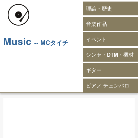
理論・歴史
音楽作品
Music
イベント
-- MCタイチ
シンセ・DTM・機材
ギター
ピアノ チェンバロ