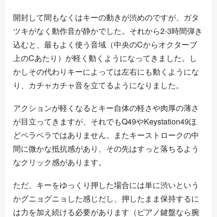
開封して間もなくはキーの動きが渋めのですが、ガタ
ツキがなく動作音が静かでした。それから2-3時間弾き
込むと、最もよく使う音域（中央のCからオクターブ
上のCあたり）が軽く動くようになってきました。し
かしその代わりキーによっては左右にも動くようにな
り、カチャカチャ音を立てるようになりました。
アクションが軽くなるとキー自体の軽さや肉厚の薄さ
が目立ってきますが、それでもQ49やKeystation49ほ
どペラペラではありません。またキーストロークの中
間に微かな抵抗感があり、その先はすっと落ちるよう
なクリック感があります。
ただ、キーをゆっくり押した場合には単に渋いという
かグニョグニョした感じだし、押したまま保持するに
は力を加え続ける必要があります（ピアノ鍵盤なら腕