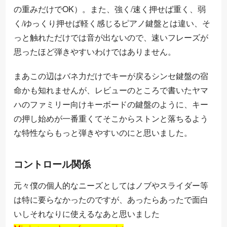
の重みだけでOK）。また、強く/速く押せば重く、弱
く/ゆっくり押せば軽く感じるピアノ鍵盤とは違い、そ
っと触れただけでは音が出ないので、速いフレーズが
思ったほど弾きやすいわけではありません。
まあこの辺はバネ力だけでキーが戻るシンセ鍵盤の宿
命かも知れませんが、レビューのところで書いたヤマ
ハのファミリー向けキーボードの鍵盤のように、キー
の押し始めが一番重くてそこからストンと落ちるよう
な特性ならもっと弾きやすいのにと思いました。
コントロール関係
元々僕の個人的なニーズとしてはノブやスライダー等
は特に要らなかったのですが、あったらあったで面白
いしそれなりに使えるなあと思いました
Missing open brace for superscript