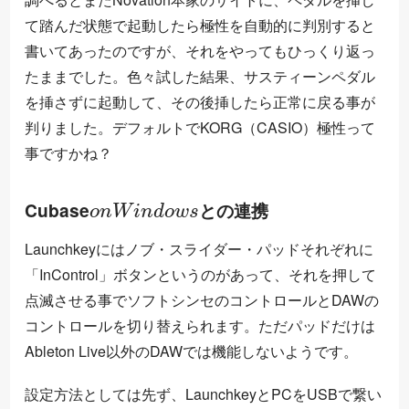
て踏んだ状態で起動したら極性を自動的に判別すると
書いてあったのですが、それをやってもひっくり返っ
たままでした。色々試した結果、サスティーンペダル
を挿さずに起動して、その後挿したら正常に戻る事が
判りました。デフォルトでKORG（CASIO）極性って
事ですかね？
o
n
W
i
n
d
o
w
s
Cubase
との連携
Launchkeyにはノブ・スライダー・パッドそれぞれに
「InControl」ボタンというのがあって、それを押して
点滅させる事でソフトシンセのコントロールとDAWの
コントロールを切り替えられます。ただパッドだけは
Ableton Live以外のDAWでは機能しないようです。
設定方法としては先ず、LaunchkeyとPCをUSBで繋い