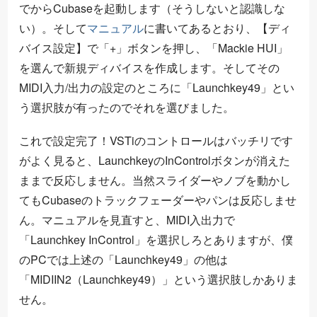
でからCubaseを起動します（そうしないと認識しな
い）。そして
マニュアル
に書いてあるとおり、【ディ
バイス設定】で「+」ボタンを押し、「Mackie HUI」
を選んで新規ディバイスを作成します。そしてその
MIDI入力/出力の設定のところに「Launchkey49」とい
う選択肢が有ったのでそれを選びました。
これで設定完了！VSTiのコントロールはバッチリです
がよく見ると、LaunchkeyのInControlボタンが消えた
ままで反応しません。当然スライダーやノブを動かし
てもCubaseのトラックフェーダーやパンは反応しませ
ん。マニュアルを見直すと、MIDI入出力で
「Launchkey InControl」を選択しろとありますが、僕
のPCでは上述の「Launchkey49」の他は
「MIDIIN2（Launchkey49）」という選択肢しかありま
せん。