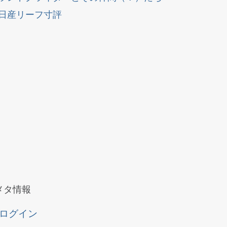
日産リーフ寸評
メタ情報
ログイン