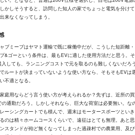
しかしそうすると、訪問した知人の家でちょっと電気を分けて
出来なくなってしまう。
感
ャブミーブはヤマト運輸で既に稼働中だが、こうした短距離・
プ&ゴーという条件は、最もEVに適した使用方法だと思う。
購入しても、ランニングコストで元を取るのも難しくないだろ
でルートが決まっていないような使い方なら、そもそもEVは
い不適となる。
家庭用ならどう言う使い方が考えられるか？先ずは、近所の買
までの通勤だろう。しかしそれなら、巨大な荷室は必要無い。な
レーシングカートでも積んで、週末はモータースポーツといき
るのは精々ホームコースくらいで、遠征はとても無理。あと思
ンスタンドが殆ど無くなってしまった過疎村での農業用、及び