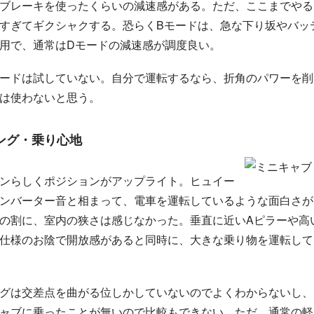
ブレーキを使ったくらいの減速感がある。ただ、ここまでやる
すぎてギクシャクする。恐らくBモードは、急な下り坂やバッ
用で、通常はDモードの減速感が調度良い。
ードは試していない。自分で運転するなら、折角のパワーを削
は使わないと思う。
ング・乗り心地
ンらしくポジションがアップライト。ヒュイー
ンバーター音と相まって、電車を運転しているような面白さが
の割に、室内の狭さは感じなかった。垂直に近いAピラーや高
フ
のお陰で開放感があると同時に、大きな乗り物を運転して
仕
様
グは交差点を曲がる位しかしていないのでよくわからないし、
ャブに乗ったことが無いので比較もできない。ただ、通常の軽