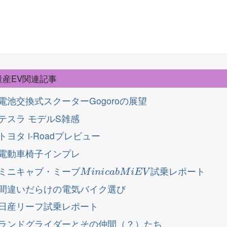
量産EV関連記事
電池交換式スクーターGogoroの展望
テスラ モデルS雑感
トヨタ i-Roadプレビュー
電動車椅子インプレ
M
i
n
i
c
a
b
M
i
E
V
ミニキャブ・ミーブ
試乗レポート
間違いだらけの電気バイク選び
日産リーフ試乗レポート
ランドグライダーとその仲間（？）たち