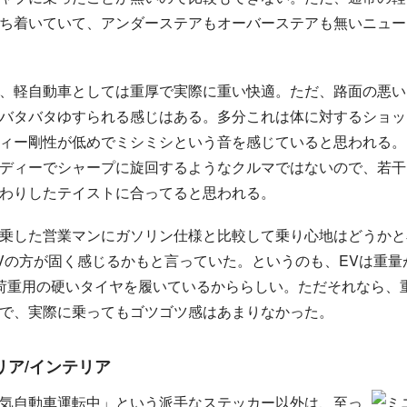
ち着いていて、アンダーステアもオーバーステアも無いニュー
実
い
際
に
重
、軽自動車としては重厚で
快適。ただ、路面の悪い
実
際
に
重
い
バタバタゆすられる感じはある。多分これは体に対するショッ
ィー剛性が低めでミシミシという音を感じていると思われる。
ディーでシャープに旋回するようなクルマではないので、若干
わりしたテイストに合ってると思われる。
乗した営業マンにガソリン仕様と比較して乗り心地はどうかと
Vの方が固く感じるかもと言っていた。というのも、EVは重量
荷重用の硬いタイヤを履いているかららしい。ただそれなら、
で、実際に乗ってもゴツゴツ感はあまりなかった。
リア/インテリア
気自動車運転中」という派手なステッカー以外は、至っ