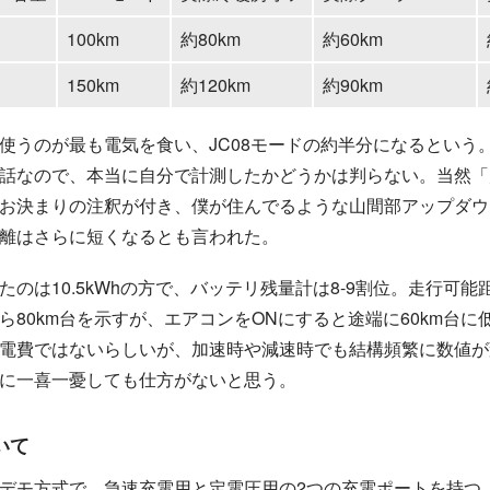
100km
約80km
約60km
150km
約120km
約90km
使うのが最も電気を食い、JC08モードの約半分になるという
話なので、本当に自分で計測したかどうかは判らない。当然「
ア
多
ッ
い
プ
ダ
お決まりの注釈が付き、僕が住んでるような山間部
ア
ッ
プ
ダ
ウ
離はさらに短くなるとも言われた。
たのは10.5kWhの方で、バッテリ残量計は8-9割位。走行可能
なら80km台を示すが、エアコンをONにすると途端に60km台に
電費ではないらしいが、加速時や減速時でも結構頻繁に数値が
に一喜一憂しても仕方がないと思う。
いて
デモ方式で、急速充電用と定電圧用の2つの充電ポートを持つ