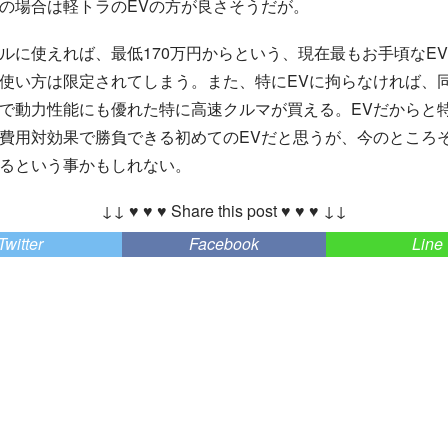
の場合は軽トラのEVの方が良さそうだが。
ルに使えれば、最低170万円からという、現在最もお手頃なE
使い方は限定されてしまう。また、特にEVに拘らなければ、
特
速
に
高
で動力性能にも優れた
クルマが買える。EVだからと
特
に
高
速
費用対効果で勝負できる初めてのEVだと思うが、今のところ
るという事かもしれない。
↓↓ ♥ ♥ ♥ Share this post ♥ ♥ ♥ ↓↓
Twitter
Facebook
Line