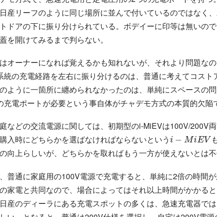
日産リーフのように同じ場所に並んで付いているのではなく、
ン
ト
ド
ア
に振り分けられている。ボデイーに印等は無いので
ト
ド
ア
の
下
蓋を開けてみるまで判らない。
はオーナーになれば覚えるかも知れないが、それより問題なの
系統の充電経路を左右に振り分けるのは、普通に考えてコスト
のように一箇所に纏められなかったのは、単純にスペースの問
の充電ポートが必要という事自体がチャデモ方式の本質的欠陥
などの交流電源に関しては、初期型のi-MiEVは100V/200V
i
−
M
i
E
V
も
購入時にどちらかを選ばなければならないという
の向上らしいが、どちらかを取ればもう一方が使えないとは不
、普通に家庭用の100V電源で充電すると、単純に2倍の時間
の家電と共同なので、場合によってはそれ以上時間がかかると
日産のディーラにある充電スポットの多くは、急速充電器ではな
しい。となると、普通は200V仕様を選択し、自宅は200V電