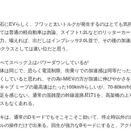
石にEVらしく、フワッと太いトルクが発生するのはとても気
ては普通の軽自動車は勿論、スイフト1.2Lなどのリッターカ
力。喩えれば、出だしはインプレッサ2.0L並で、その後の加
の
い
ク
ラ
ス
と
し
て
は
位だと思う。
の
ク
ラ
ス
と
し
て
は
速
い
Vと比べてスペック上はパワーダウンしているが
自
体
は
同
じ
で
、
恐
ら
く
電
、街乗りでの加速感は同等だった
体
は
同
じ
で
、
恐
ら
く
電
流
制
限
くしていると思われ、その為i-MiEVの方が加速に伸びやかさ
ャブ ミーブの最高速はたった100km/hらしいが、70-80km/
R
171
足を感じない。通常の混雑度の幹線道路
を、高架橋の上
スもなく走れる。
キは、通常のDモードでもそこそこそこ効いて、停止時以外の
ルの操作だけで出来る。回生が強力なBモードにすると、アク