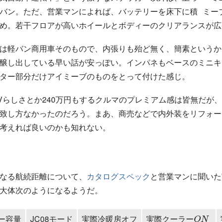
バン。ただ、営業マンによれば、バッテリーを床下に積
ホ
が
イ
広
ー
い
ル
と
ボ
デ
ィ
ー
の
ク
リ
ア
ラ
ン
め。若干フロアが高い
ホ
イ
ー
ル
と
ボ
デ
ィ
ー
の
ク
リ
ア
ラ
ン
ス
が
広
商
車
用
は軽バン
そのもので、内張りも殆ど無く、簡素というか
早
ぽ
い
い
話
が
安
っ
商
用
車
醸し出している
。インパネもベースのミニキ
早
い
話
が
安
っ
ぽ
い
ター部分だけアイミーブのものをとって付けた感じ。
Vらしさとか240万円もするクルマのプレミアム感は皆無だが
致し方なかったのだろう。まあ、商売などで内外装をリフォー
考えれば良いのかも知れない。
なる航続距離について、
カタログスペック
と営業マンに聞いた
大体次のようになるようだ。
冷
暖
房
オ
フ
ク
ー
ラ
ー
O
N
ー容量
JC08モード
実際
実際
冷
暖
房
オ
フ
ク
ー
ラ
ー