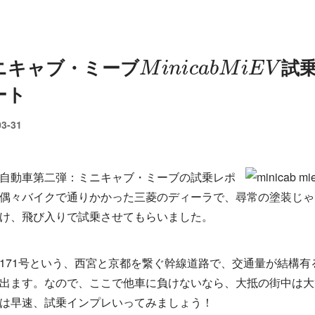
M
i
n
i
c
a
b
M
i
E
V
ニキャブ・ミーブ
試
ート
03-31
自動車第二弾：ミニキャブ・ミーブの試乗レポ
偶々バイクで通りかかった三菱のディーラで、尋常の塗装じゃ
け、飛び入りで試乗させてもらいました。
171号という、西宮と京都を繋ぐ幹線道路で、交通量が結構有
出ます。なので、ここで他車に負けないなら、大抵の街中は大
は早速、試乗インプレいってみましょう！