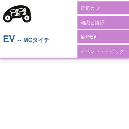
電気カブ
知識と論評
EV
量産EV
-- MCタイチ
イベント・トピック