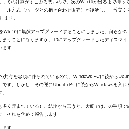
Sとしての評判がすこぶる悪いので、次のWin10が出るまで待っ
ンストール方式（パーツとの抱き合わせ販売）が復活し、一番安く
いします。
れをWin10に無償アップグレードすることにしました。何らかの
しまうことになりますが、10にアップグレードしたディスクイ
います。
の共存を念頭に作られているので、Windows PCに後からUbun
。しかし、その逆にUbuntu PCに後からWindowsを入れ
す。
も多く読まれている）。結論から言うと、大筋ではこの手順で
で、それを含めて報告します。
ります。