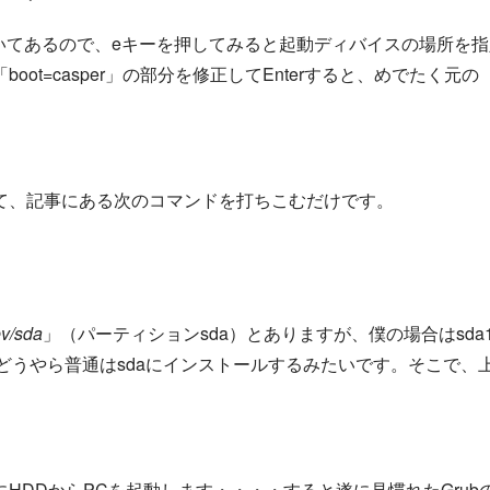
it」とか書いてあるので、eキーを押してみると起動ディバイスの場所を
t=casper」の部分を修正してEnterすると、めでたく元の
て、記事にある次のコマンドを打ちこむだけです。
ev/sda
」（パーティションsda）とありますが、僕の場合はsda
どうやら普通はsdaにインストールするみたいです。そこで、
DDからPCを起動します・・・・すると遂に見慣れたGrub