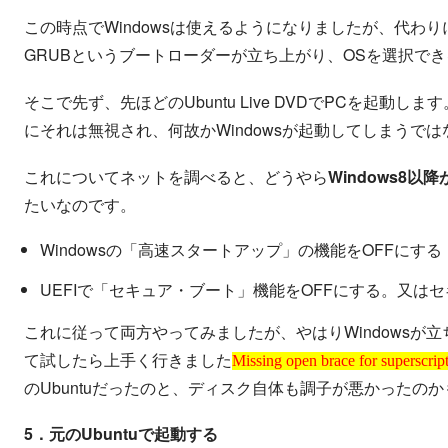
この時点でWindowsは使えるようになりましたが、代わり
GRUBというブートローダーが立ち上がり、OSを選択で
そこで先ず、先ほどのUbuntu Live DVDでPCを起動
にそれは無視され、何故かWindowsが起動してしまうで
これについてネットを調べると、どうやら
Windows8以
たいなのです。
Windowsの「高速スタートアップ」の機能をOFFにする
UEFIで「セキュア・ブート」機能をOFFにする。又はセ
これに従って両方やってみましたが、やはりWindowsが立
Missing open brace for superscript
て試したら上手く行きました
Missing open brace for superscrip
のUbuntuだったのと、ディスク自体も調子が悪かったの
5．元のUbuntuで起動する