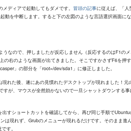
まそのメディアで起動してもダメです。
冒頭の記事
に従えば、「人
て起動を中断します。すると下の左図のような言語選択画面に
ようなので、押しましたが反応しません（反応するのはF1のメ
、上の右のような画面が出てきました。そこですかさずF6を押
er」の部分を「root=/dev/sda1」に修正しました。
山現れた後、遂にあの見慣れたデスクトップが現れました！元
設定ですが、マウスが全然効かないので一旦シャットダウンする事
出すショートカットを確認してから、再び同じ手順でUbuntu
ンは現れず、Grubのメニューが現れるだけです。そのまま進
況です。