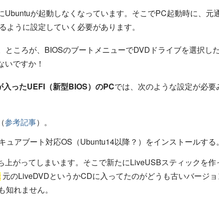
にUbuntuが起動しなくなっています。そこでPC起動時に、元
きるように設定していく必要があります。
します。ところが、BIOSのブートメニューでDVDドライブを選択し
はないですか！
降が入ったUEFI（新型BIOS）のPC
では、次のような設定が必要
（
参考記事
）。
キュアブート対応OS（Ubuntu14以降？）をインストールする
ち上がってしまいます。そこで新たにLiveUSBスティックを作
元のLiveDVDというかCDに入ってたのがどうも古いバージョ
t
かも知れません。