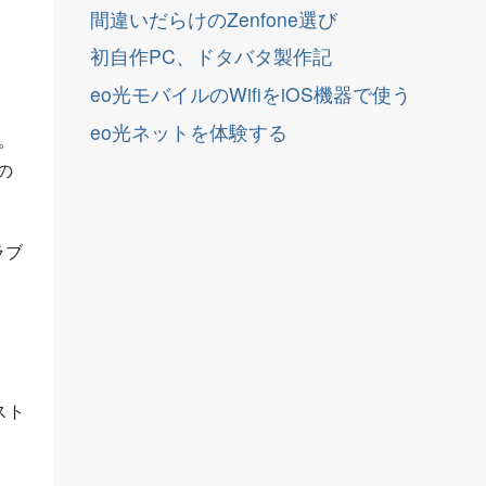
間違いだらけのZenfone選び
初自作PC、ドタバタ製作記
eo光モバイルのWifiをiOS機器で使う
eo光ネットを体験する
。
の
ラブ
スト