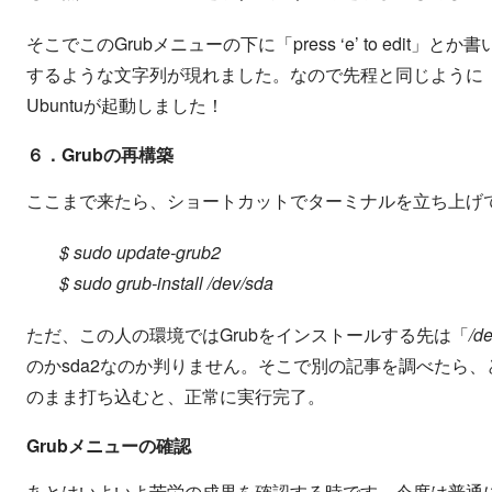
そこでこのGrubメニューの下に「press ‘e’ to ed
するような文字列が現れました。なので先程と同じように「boo
Ubuntuが起動しました！
６．Grubの再構築
ここまで来たら、ショートカットでターミナルを立ち上げ
$ sudo update-grub2
$ sudo grub-install /dev/sda
ただ、この人の環境ではGrubをインストールする先は「
/d
のかsda2なのか判りません。そこで別の記事を調べたら、
のまま打ち込むと、正常に実行完了。
Grubメニューの確認
あとはいよいよ苦労の成果を確認する時です。今度は普通にH