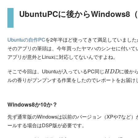
UbuntuPCに後からWindows
Ubuntuの自作PC
を2年半ほど使ってきて満足していましたが
そのアプリの筆頭は、今年買ったヤマハのシンセに付いていたCuba
アプリが意外とLinuxに対応してないんですよね。
同
じ
H
D
D
そこで今回は、Ubuntuが入っているPC
に後から
同
じ
ルの香りがプンプンする作業をしたのでレポートをお届け
Windows8か10か？
先ず通常版のWindowsは以前のバージョン（XPや7な
ールする場合はDSP版が必要です。