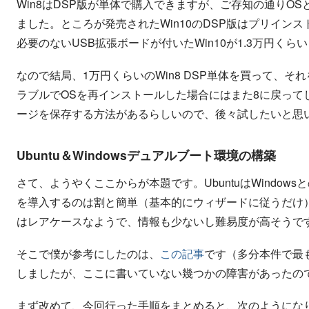
Win8はDSP版が単体で購入できますが、ご存知の通りO
ました。ところが発売されたWin10のDSP版はプリイ
必要のないUSB拡張ボードが付いたWin10が1.3万円くら
なので結局、1万円くらいのWin8 DSP単体を買って、そ
ラブルでOSを再インストールした場合にはまた8に戻って
ージを保存する方法があるらしいので、後々試したいと思
Ubuntu＆Windowsデュアルブート環境の構築
さて、ようやくここからが本題です。UbuntuはWindowsと
を導入するのは割と簡単（基本的にウィザードに従うだけ）です
はレアケースなようで、情報も少ないし難易度が高そうで
そこで僕が参考にしたのは、
この記事
です（多分本件で最
しましたが、ここに書いていない幾つかの障害があったの
まず改めて、今回行った手順をまとめると、次のようにな