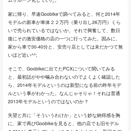
家に帰り、早速Goobikeで調べてみると、何と2014年
モデルの新車が車体２２万円（乗り出し26万円）くら
いで売られているではないか。それで興奮して、数日
後にその激安価格の店の一つに行ってみた。因みに、
家から車で30-40分と、安売り店としては未だかつて無
いほど近い^^;
そこで、Goobikeに出てたPCXについて聞いてみる
と、最初話がやや噛み合わないのでよくよく確認した
ら、2014年モデルというのは新型になる前の昨年モデ
ルという事がわかった。なんじゃそりゃ！それは普通
2013年モデルというのではないのか？
失望と共に「そういうわけか」という妙な納得感を胸
に、家で再びGoobikeを見ると、他の店でも旧モデル