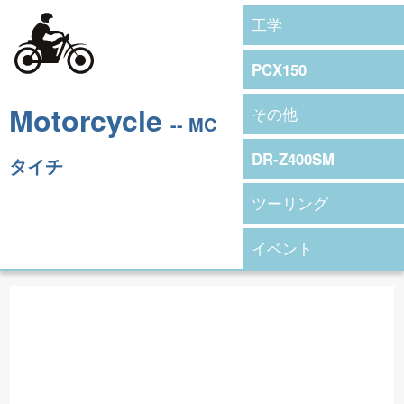
工学
PCX150
Motorcycle
その他
-- MC
DR-Z400SM
タイチ
ツーリング
イベント