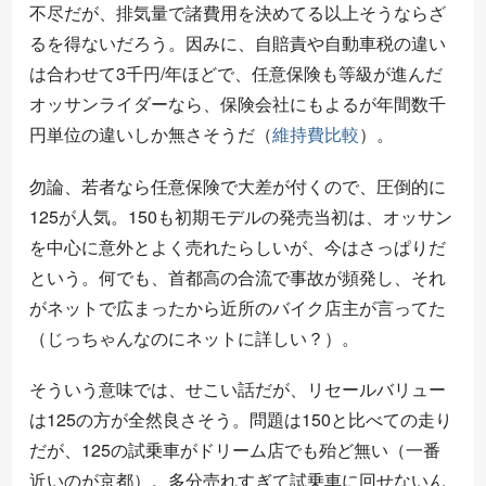
不尽だが、排気量で諸費用を決めてる以上そうならざ
るを得ないだろう。因みに、自賠責や自動車税の違い
は合わせて3千円/年ほどで、任意保険も等級が進んだ
オッサンライダーなら、保険会社にもよるが年間数千
円単位の違いしか無さそうだ（
維持費比較
）。
勿論、若者なら任意保険で大差が付くので、圧倒的に
125が人気。150も初期モデルの発売当初は、オッサン
を中心に意外とよく売れたらしいが、今はさっぱりだ
という。何でも、首都高の合流で事故が頻発し、それ
がネットで広まったから近所のバイク店主が言ってた
（じっちゃんなのにネットに詳しい？）。
そういう意味では、せこい話だが、リセールバリュー
は125の方が全然良さそう。問題は150と比べての走り
だが、125の試乗車がドリーム店でも殆ど無い（一番
近いのが京都）。多分売れすぎて試乗車に回せないん