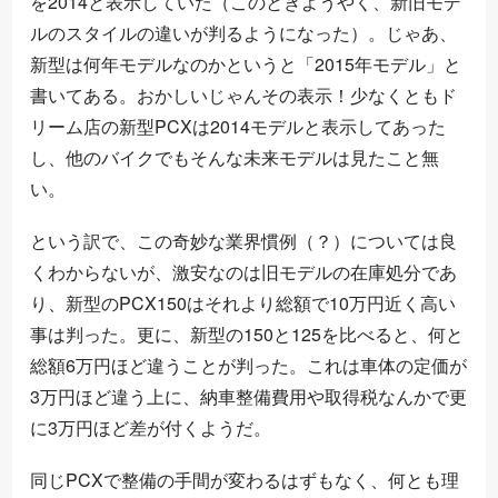
を2014と表示していた（このときようやく、新旧モデ
ルのスタイルの違いが判るようになった）。じゃあ、
新型は何年モデルなのかというと「2015年モデル」と
書いてある。おかしいじゃんその表示！少なくともド
リーム店の新型PCXは2014モデルと表示してあった
し、他のバイクでもそんな未来モデルは見たこと無
い。
という訳で、この奇妙な業界慣例（？）については良
くわからないが、激安なのは旧モデルの在庫処分であ
り、新型のPCX150はそれより総額で10万円近く高い
事は判った。更に、新型の150と125を比べると、何と
総額6万円ほど違うことが判った。これは車体の定価が
3万円ほど違う上に、納車整備費用や取得税なんかで更
に3万円ほど差が付くようだ。
同じPCXで整備の手間が変わるはずもなく、何とも理