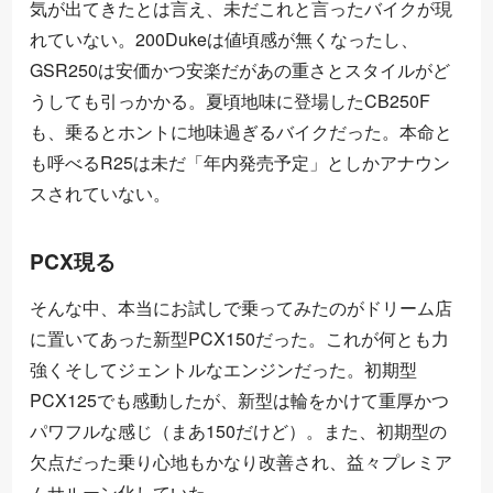
気が出てきたとは言え、未だこれと言ったバイクが現
れていない。200Dukeは値頃感が無くなったし、
GSR250は安価かつ安楽だがあの重さとスタイルがど
うしても引っかかる。夏頃地味に登場したCB250F
も、乗るとホントに地味過ぎるバイクだった。本命と
も呼べるR25は未だ「年内発売予定」としかアナウン
スされていない。
PCX現る
そんな中、本当にお試しで乗ってみたのがドリーム店
に置いてあった新型PCX150だった。これが何とも力
強くそしてジェントルなエンジンだった。初期型
PCX125でも感動したが、新型は輪をかけて重厚かつ
パワフルな感じ（まあ150だけど）。また、初期型の
欠点だった乗り心地もかなり改善され、益々プレミア
ムサルーン化していた。