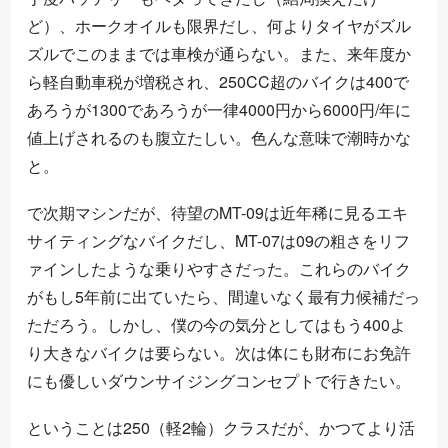
ど）、ホークオイルも限界だし、何よりタイヤがズル
ズルでこのままでは車検が通らない。また、来年度か
ら軽自動車税が増税され、250CC超のバイクは400で
あろうが1300であろうが一律4000円から6000円/年に
値上げされるのも腹立たしい。色んな意味で潮時かな
と。
で次期マシンだが、待望のMT-09は近年稀に見るエキ
サイティングなバイクだし、MT-07は09の粗さをリフ
ァインしたような乗りやすさだった。これらのバイク
がもし5年前に出ていたら、間違いなく最有力候補だっ
ただろう。しかし、僕の今の気分としてはもう400よ
り大きなバイクは要らない。次は体にも財布にお免許
にも優しいダウンサイジングコンセプトで行きたい。
ということは250（軽2輪）クラスだが、かつてより活