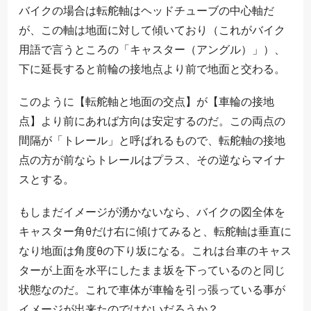
バイクの場合は転舵軸はヘッドチューブの中心軸だ
が、この軸は地面に対して傾いており（これがバイク
用語で言うところの「キャスター（アングル）」）、
下に延長すると前輪の接地点より前で地面と交わる。
このように【転舵軸と地面の交点】が【車輪の接地
点】より前にあれば方向は安定するのだ。この両点の
間隔が「トレール」と呼ばれるもので、転舵軸の接地
点の方が前ならトレールはプラス、その逆ならマイナ
スとする。
もしまだイメージが湧かないなら、バイクの図全体を
キャスター角θだけ右に傾けてみると、転舵軸は垂直に
なり地面は角度θの下り坂になる。これは台車のキャス
ターが上面を水平にしたまま坂を下っているのと同じ
状態なのだ。これで車体が車輪を引っ張っている事が
イメージが出来たのではないだろうか？