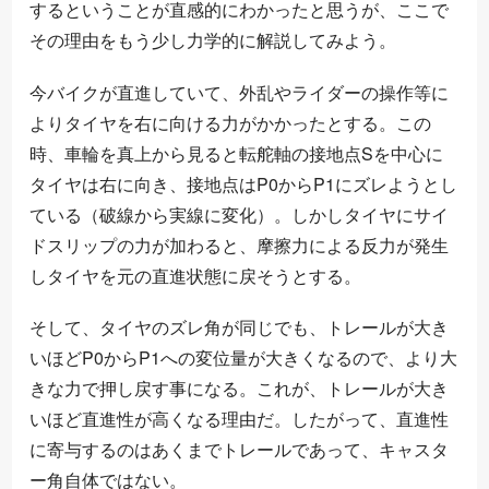
するということが直感的にわかったと思うが、ここで
その理由をもう少し力学的に解説してみよう。
今バイクが直進していて、外乱やライダーの操作等に
よりタイヤを右に向ける力がかかったとする。この
時、車輪を真上から見ると転舵軸の接地点Sを中心に
タイヤは右に向き、接地点はP0からP1にズレようとし
ている（破線から実線に変化）。しかしタイヤにサイ
ドスリップの力が加わると、摩擦力による反力が発生
しタイヤを元の直進状態に戻そうとする。
そして、タイヤのズレ角が同じでも、トレールが大き
いほどP0からP1への変位量が大きくなるので、より大
きな力で押し戻す事になる。これが、トレールが大き
いほど直進性が高くなる理由だ。したがって、直進性
に寄与するのはあくまでトレールであって、キャスタ
ー角自体ではない。