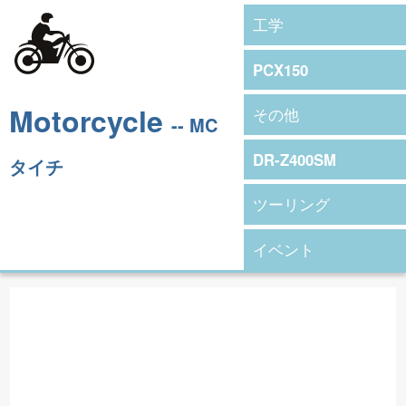
工学
PCX150
Motorcycle
その他
-- MC
DR-Z400SM
タイチ
ツーリング
イベント