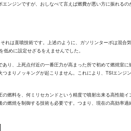
ボエンジンですが、おしなべて言えば燃費が悪い方に振れるの
？それは直噴技術です。上述のように、ガソリンターボは混合
比を低めに設定せざるをえませんでした。
であり、上死点付近の一番圧力が高まった所で初めて燃焼室に
つ
ン
ま
グ
り
ノ
ッ
キ
火
が起こりません。これにより、TSIエンジ
つ
ま
り
ノ
ッ
キ
ン
グ
圧の燃料を、何ミリセカンドという精度で噴射出来る高性能イ
後の燃焼を制御する技術も必要です。つまり、現在の高効率過