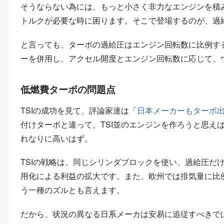
そうならない為には、もっと小さく非力なエンジンを積
トルクが必要な時に困ります。そこで登場するのが、過
と言っても、ターボの過給圧はエンジン回転数に比例す
ーを併用し、アクセル開度とエンジン回転数に応じて、
低燃費ターボの問題点
TSIの成功を見て、評論家達は「
日本メーカーもターボ
付けターボと違って、TSI並のエンジンを作ろうと思え
れなりに高いはず。
TSIの戦略は、同じシリンダブロックを使い、過給圧だ
用化による利益の拡大です。また、欧州では排気量に比
う一種のズルとも言えます。
だから、状況の異なる日系メーカは安易に追従すべきでは