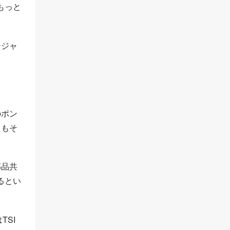
もっと
ージャ
のポン
トもそ
部品共
るとい
SI