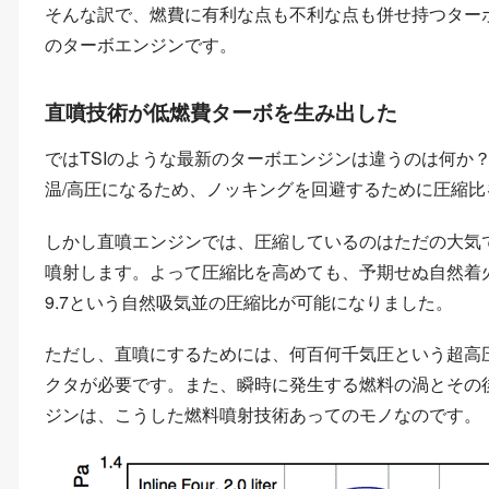
そんな訳で、燃費に有利な点も不利な点も併せ持つター
のターボエンジンです。
直噴技術が低燃費ターボを生み出した
ではTSIのような最新のターボエンジンは違うのは何か
温/高圧になるため、ノッキングを回避するために圧縮
しかし直噴エンジンでは、圧縮しているのはただの大気
噴射します。よって圧縮比を高めても、予期せぬ自然着
9.7という自然吸気並の圧縮比が可能になりました。
ただし、直噴にするためには、何百何千気圧という超高
クタが必要です。また、瞬時に発生する燃料の渦とその
ジンは、こうした燃料噴射技術あってのモノなのです。