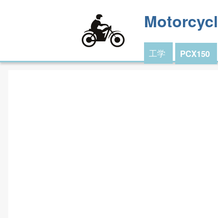
Motorcyc
工学
PCX150