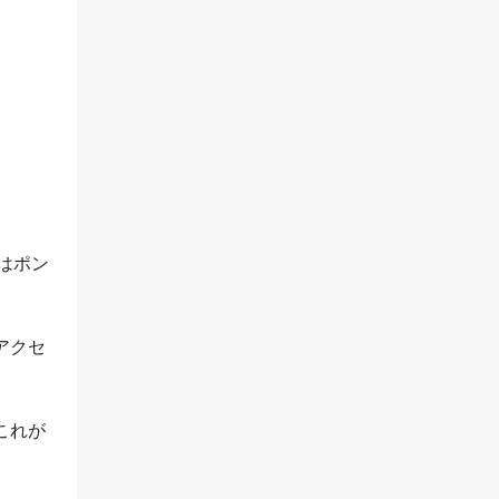
はポン
アクセ
これが