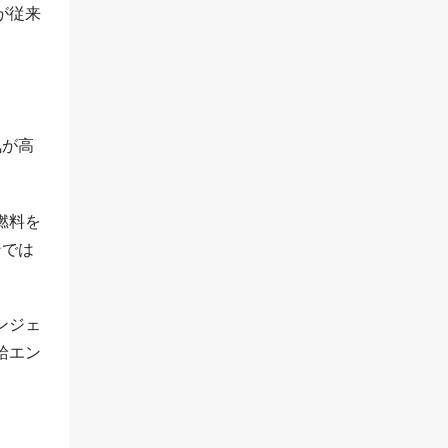
が従来
気が高
燃料を
ンでは
ンジェ
給エン