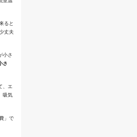
焼室温
来ると
少丈夫
が小さ
小さ
て、エ
、吸気
費」で