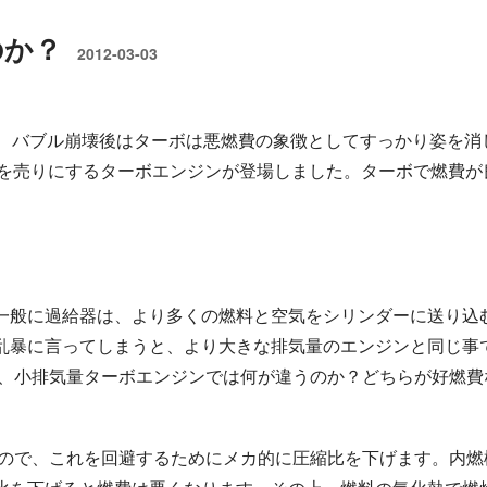
のか？
2012-03-03
が、バブル崩壊後はターボは悪燃費の象徴としてすっかり姿を消
費を売りにするターボエンジンが登場しました。ターボで燃費が
一般に過給器は、より多くの燃料と空気をシリンダーに送り込
乱暴に言ってしまうと、より大きな排気量のエンジンと同じ事
 と、小排気量ターボエンジンでは何が違うのか？どちらが好燃費
すので、これを回避するためにメカ的に圧縮比を下げます。内燃