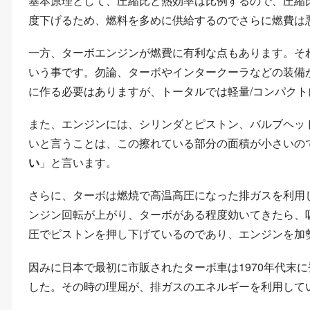
基本原理として、圧縮比と熱効率は比例するので、圧縮
度下げるため、燃料を多めに供給するのでさらに燃費は
一方、ターボエンジンが燃費に有利な点もあります。そ
いう事です。勿論、ターボやインタークーラなどの装備
に作る必要はありますが、トータルでは軽量/コンパク
また、エンジンには、シリンダとピストン、バルブヘッ
いと言うことは、この擦れている部分の面積が小さいの
い
」と言います。
さらに、ターボは燃焼で高温高圧になった排ガスを利用
ンジン回転が上がり、ターボがある程度効いてきたら、
圧でピストンを押し下げているのであり、エンジンを加
因みに日本で最初に市販されたターボ車は1970年代末
した。その時の理屈が、排ガスのエネルギーを利用して