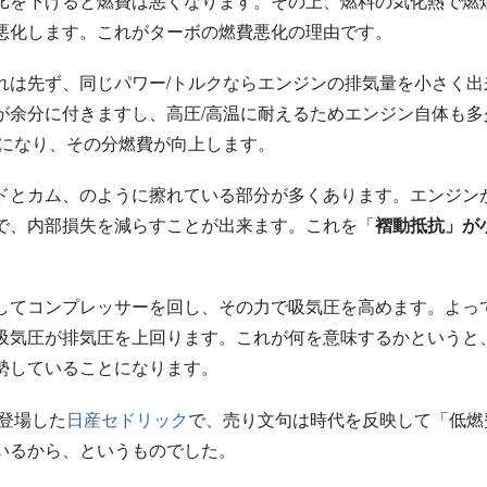
比を下げると燃費は悪くなります。その上、燃料の気化熱で燃
悪化します。これがターボの燃費悪化の理由です。
れは先ず、同じパワー/トルクならエンジンの排気量を小さく出
が余分に付きますし、高圧/高温に耐えるためエンジン自体も多
トになり、その分燃費が向上します。
ドとカム、のように擦れている部分が多くあります。エンジン
で、内部損失を減らすことが出来ます。これを「
褶動抵抗」が
してコンプレッサーを回し、その力で吸気圧を高めます。よっ
吸気圧が排気圧を上回ります。これが何を意味するかというと
勢していることになります。
に登場した
日産セドリック
で、売り文句は時代を反映して「低燃
いるから、というものでした。