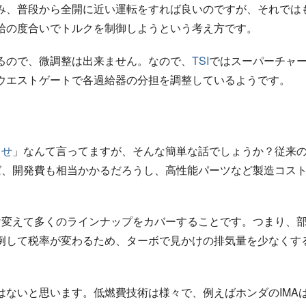
み、普段から全開に近い運転をすれば良いのですが、それでは
給の度合いでトルクを制御しようという考え方です。
るので、微調整は出来ません。なので、
TSI
ではスーパーチャ
ウエストゲートで各過給器の分担を調整しているようです。
出せ
」なんて言ってますが、そんな簡単な話でしょうか？従来
ば、開発費も相当かかるだろうし、高性能パーツなど製造コス
け変えて多くのラインナップをカバーすることです。つまり、
例して税率が変わるため、ターボで見かけの排気量を少なくす
ないと思います。低燃費技術は様々で、例えばホンダのIMAはT