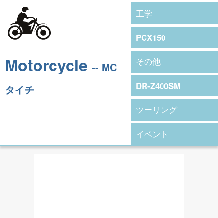
工学
PCX150
Motorcycle
その他
-- MC
DR-Z400SM
タイチ
ツーリング
イベント