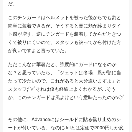
だ。
このチンガードはヘルメットを被った後からでも割と
簡単に装着できるが、そうすると更に頬が締まりタイ
ト感が増す。逆にチンガードを装着してからだときつ
くて被りにくいので、スタッフも被ってから付けた方
が良いですよと言っていた。
ただこんなに華奢だと、強度的にガードになるのか
な？と思っていたら、「ジェットは冬場、風が顎に当
たって冷たいので、これがあると大分違いますよ」と
;
′
∀
′
スタッフ
それは僕も経験上よくわかるが…そう
‘
◇
′
か、このチンガードは風よけという意味だったのか
◇
ゞ
その他に、Advanceにはシールドに貼る曇り止めのシ
ートが付いている。なのにJetとは定価で2000円しか変