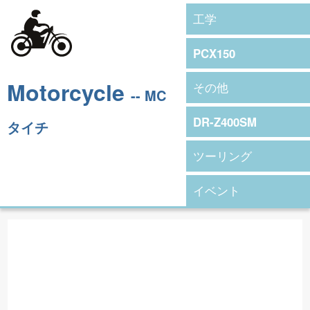
工学
PCX150
Motorcycle
その他
-- MC
DR-Z400SM
タイチ
ツーリング
イベント