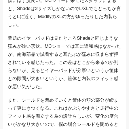
僕には丁度良い。MCショーに来てたスタッフによる
と、Shadeは2サイズしかないのでL/XLでもどっちか言
うとLに近く、ModifyのXLの方がゆったりした内装ら
しい。
問題のイヤーパッドは見たところShadeと同じような
窪みが浅い形状。MCショーでは耳に違和感はなかった
が、南海部品で試着すると耳たぶが窪みに収まらず押
されている感じだった。この差はどこから来るのか判
らないが、見るとイヤーパッドが分厚いというか筐体
との隙間が大きいというか、筐体と内装のフィット感
が悪い気がした。
また、シールドを閉めていくと筐体の頬の部分が締ま
って更にきつくなる。これはかぶりやすさと走行中の
フィット感を両立する為の設計らしいが、変化の度合
いがかなり大きいので、僕の場合シールドを閉めると