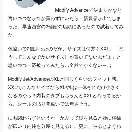
Modify Advanceで決まりかなと
言いつつなかなか買わずにいたら、新製品が出てしま
った。早速西宮の2輪館の店頭にあったので試着してみ
た。
色違いで2個あったのだが、サイズは何方もXXL。「ど
うしてこんなでかいサイズしか置いてないんだよ」と
−
−
;
思いつつ一応被ってみたら…全然でかくない
Modify Jet/AdvanceのXLと同じくらいのフィット感。
XXLでこんなサイズならXLやLは一体それだけ小さく
なるのやら？内装のタブもちゃんとXXLとなってるか
ら、シールの貼り間違いでは無さそう。
にも関わらずというか、かぶって鏡を見ると妙に横幅
が広い（内装も分厚く見える）。更に、被るとよくわ