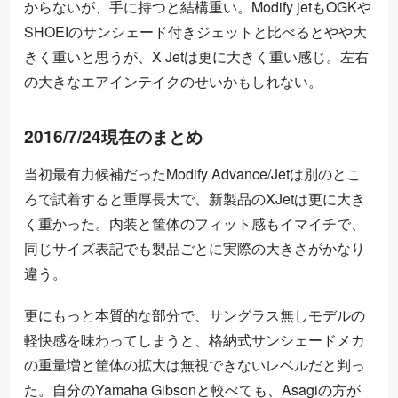
からないが、手に持つと結構重い。Modify jetもOGKや
SHOEIのサンシェード付きジェットと比べるとやや大
きく重いと思うが、X Jetは更に大きく重い感じ。左右
の大きなエアインテイクのせいかもしれない。
2016/7/24現在のまとめ
当初最有力候補だったModify Advance/Jetは別のとこ
ろで試着すると重厚長大で、新製品のXJetは更に大き
く重かった。内装と筐体のフィット感もイマイチで、
同じサイズ表記でも製品ごとに実際の大きさがかなり
違う。
更にもっと本質的な部分で、サングラス無しモデルの
軽快感を味わってしまうと、格納式サンシェードメカ
の重量増と筐体の拡大は無視できないレベルだと判っ
た。自分のYamaha Gibsonと較べても、Asagiの方が