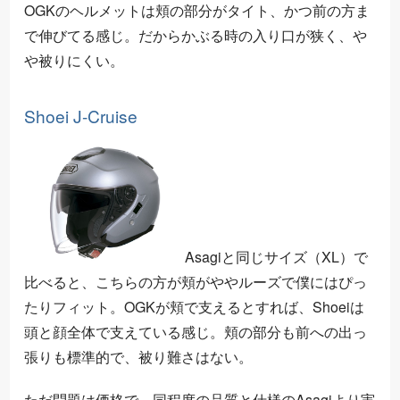
OGKのヘルメットは頬の部分がタイト、かつ前の方ま
で伸びてる感じ。だからかぶる時の入り口が狭く、や
や被りにくい。
Shoei J-Cruise
Asagiと同じサイズ（XL）で
比べると、こちらの方が頬がややルーズで僕にはぴっ
たりフィット。OGKが頬で支えるとすれば、Shoeiは
頭と顔全体で支えている感じ。頬の部分も前への出っ
張りも標準的で、被り難さはない。
ただ問題は価格で、同程度の品質と仕様のAsagiより実