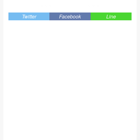
↓↓ ♥ ♥ ♥ Share this post ♥ ♥ ♥ ↓↓
Twitter
Facebook
Line