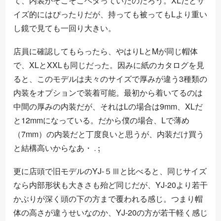
て、内装がそこそこヘタっていたのだろう。XLだとサ
イズ的にはぴったりだが、持っても被ってもLより重い
し鏡で見ても一回り大きい。
店員に確認してもらったら、やはりLとMが同じ帽体
で、XLとXXLも同じだった。因みに紙のカタログを見
ると、このモデルは夫々のサイズで厚みが違う3種類の
内装をオプションで装着可能。最初から着いてるのは
中間の厚みの内装だが、それはLの場合は9mm、XLだ
と12mmになっている。だから僕の場合、Lで薄め
（7mm）の内装だと丁度良いと思うが、内装だけ買う
・
・
;
と結構高いからなあ
・
・
更に店頭で旧モデルのYJ-５Ⅲと比べると、同じサイズ
なら内部形状も大きさも殆ど同じだが、YJ-20より若干
かぶりが深く頭の下の方まで覆われる感じ。つまり帽
体の高さが違うせいなのか、YJ-20の方が若干軽く感じ