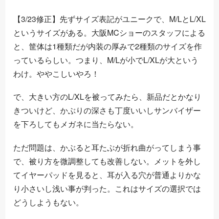
【3/23修正】先ずサイズ表記がユニークで、M/LとL/XL
というサイズがある。大阪MCショーのスタッフによる
と、筐体は1種類だが内装の厚みで2種類のサイズを作
っているらしい。つまり、M/Lが小でL/XLが大という
わけ。ややこしいやろ！
で、大きい方のL/XLを被ってみたら、新品だとかなり
きついけど、かぶりの深さも丁度いいしサンバイザー
を下ろしてもメガネに当たらない。
ただ問題は、かぶると耳たぶが折れ曲がってしまう事
で、被り方を微調整しても改善しない。メットを外し
てイヤーパッドを見ると、耳が入る穴が普通よりかな
り小さいし浅い事が判った。これはサイズの選択では
どうしようもない。