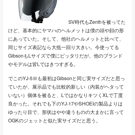
SV時代もZenthを被ってた
けど、基本的にヤマハのヘルメットは僕の頭や顔の形
にあっていた。そして、他社のヘルメットと比べて、
同じサイズ表記なら大抵一回り大きい。今使ってる
GibsonもLサイズで僕にピッタリだが、他のブランド
やモデルは皆Lではきつすぎる。
でこのYJ-5Ⅲも最初はGibsonと同じ実サイズだと思っ
ていたが、展示品でも比較的新しい（内装がヘタって
いない）個体を被ると、LではかなりキツくXLで丁度
良かった。それでも下のYJ-17やSHOEIの製品よりは
ゆったり目で、形状はやや違うものの大まかに言って
OGKのジェットと似た実サイズだと思う。