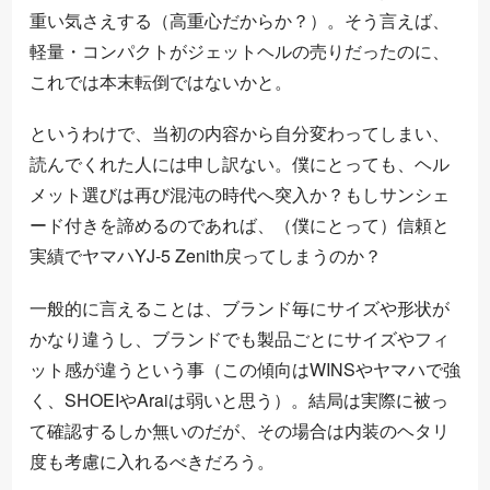
重い気さえする（高重心だからか？）。そう言えば、
軽量・コンパクトがジェットヘルの売りだったのに、
これでは本末転倒ではないかと。
というわけで、当初の内容から自分変わってしまい、
読んでくれた人には申し訳ない。僕にとっても、ヘル
メット選びは再び混沌の時代へ突入か？もしサンシェ
ード付きを諦めるのであれば、（僕にとって）信頼と
実績でヤマハYJ-5 Zenith戻ってしまうのか？
一般的に言えることは、ブランド毎にサイズや形状が
かなり違うし、ブランドでも製品ごとにサイズやフィ
ット感が違うという事（この傾向はWINSやヤマハで強
く、SHOEIやAraiは弱いと思う）。結局は実際に被っ
て確認するしか無いのだが、その場合は内装のヘタリ
度も考慮に入れるべきだろう。