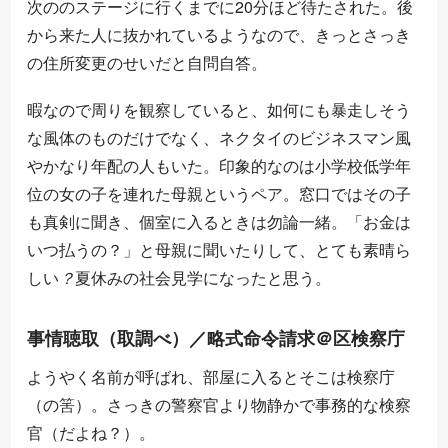
次ののステージに行くまでに20分ほど待たされた。後
から来た人に抜かれているようなので、きっとさっき
の住所変更のせいだと自問自答。
暇なので周りを観察していると、如何にも暴走しそう
な風体のものだけでなく、ネクタイのビジネスマン風
やかなり年配の人もいた。印象的なのは小学校低学年
位の女の子を連れた母親というペア。窓口ではその子
も真剣に聞き、個室に入るときは勿論一緒。「お金は
いつ払うの？」と母親に聞いたりして、とても素晴ら
？
しい
夏休みの社会見学になったと思う。
？
事情聴取（取調べ）／略式命令請求＠区検察庁
ようやく名前が呼ばれ、部屋に入るとそこは検察庁
（の筈）。さっきの警察官より物静かで事務的な検察
官（だよね？）。