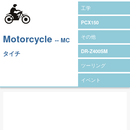
工学
PCX150
Motorcycle
その他
-- MC
DR-Z400SM
タイチ
ツーリング
イベント