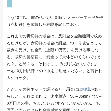
もう10年以上前の話だが、31km/hオーバーで一発免停
（赤切符）を頂戴した経験を記しておく。
これまでの青切符の場合は、反則金を金融機関で収め
るだけだが、赤切符の場合は罰金。つまり被告として
裁判を受け、罰金刑（上限10万円）を受ける事にな
る。取締の警察官に「罰金って大体どのくらいですか
ね？」と聞くも「それはここでは判らないんですよ、
法
限
律
上
の
上
一応10万円
をご用意ください」と言われ
法
律
上
の
上
限
大ショック。
ただ、その後ネットで調べると、罰金には
相場
がある
らしい。それによれば、速度超過（30～35km）で5～
6万円との事、ちょとほっとする（いかんいかん、10
万円と吹っかけられ金銭感覚が麻痺している）