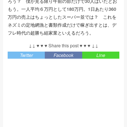
ろう？ 僕が見る限り午前の部だけで30人はいたとお
もう。一人平均６万円として180万円。1日あたり360
万円の売上はちょっとしたスーパー並では？ これを
ネズミの定地網漁と書類作成だけで稼ぎ出すとは、デ
フレ時代の超勝ち組家業といえるだろう。
↓↓ ♥ ♥ ♥ Share this post ♥ ♥ ♥ ↓↓
Twitter
Facebook
Line