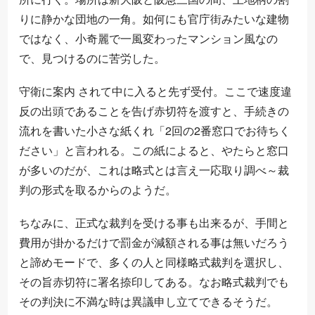
りに静かな団地の一角。如何にも官庁街みたいな建物
ではなく、小奇麗で一風変わったマンション風なの
で、見つけるのに苦労した。
守衛に案内 されて中に入ると先ず受付。ここで速度違
反の出頭であることを告げ赤切符を渡すと、手続きの
流れを書いた小さな紙くれ「2回の2番窓口でお待ちく
ださい」と言われる。この紙によると、やたらと窓口
が多いのだが、これは略式とは言え一応取り調べ～裁
判の形式を取るからのようだ。
ちなみに、正式な裁判を受ける事も出来るが、手間と
費用が掛かるだけで罰金が減額される事は無いだろう
と諦めモードで、多くの人と同様略式裁判を選択し、
その旨赤切符に署名捺印してある。なお略式裁判でも
その判決に不満な時は異議申し立てできるそうだ。