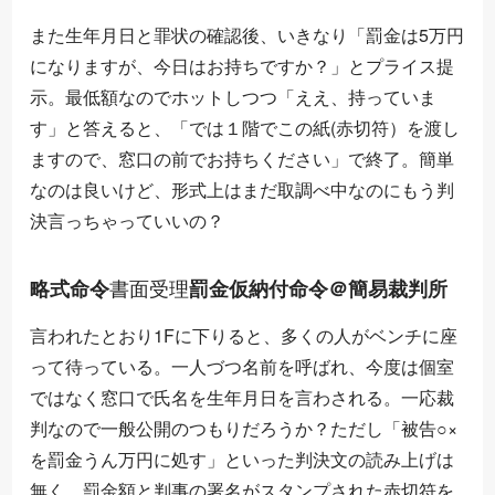
また生年月日と罪状の確認後、いきなり「罰金は5万円
になりますが、今日はお持ちですか？」とプライス提
示。最低額なのでホットしつつ「ええ、持っていま
す」と答えると、「では１階でこの紙(赤切符）を渡し
ますので、窓口の前でお持ちください」で終了。簡単
なのは良いけど、形式上はまだ取調べ中なのにもう判
決言っちゃっていいの？
書
理
面
受
略式命令
罰金仮納付命令＠簡易裁判所
書
面
受
理
言われたとおり1Fに下りると、多くの人がベンチに座
って待っている。一人づつ名前を呼ばれ、今度は個室
ではなく窓口で氏名を生年月日を言わされる。一応裁
判なので一般公開のつもりだろうか？ただし「被告○×
を罰金うん万円に処す」といった判決文の読み上げは
無く、罰金額と判事の署名がスタンプされた赤切符を