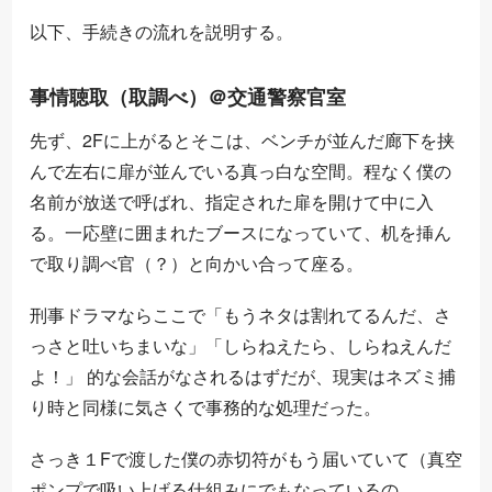
以下、手続きの流れを説明する。
事情聴取（取調べ）＠交通警察官室
先ず、2Fに上がるとそこは、ベンチが並んだ廊下を挟
んで左右に扉が並んでいる真っ白な空間。程なく僕の
名前が放送で呼ばれ、指定された扉を開けて中に入
る。一応壁に囲まれたブースになっていて、机を挿ん
で取り調べ官（？）と向かい合って座る。
刑事ドラマならここで「もうネタは割れてるんだ、さ
っさと吐いちまいな」「しらねえたら、しらねえんだ
よ！」 的な会話がなされるはずだが、現実はネズミ捕
り時と同様に気さくで事務的な処理だった。
さっき１Fで渡した僕の赤切符がもう届いていて（真空
ポンプで吸い上げる仕組みにでもなっているの