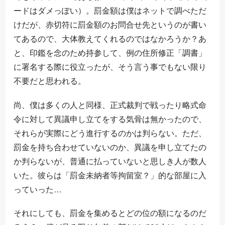
ードはダメっぽい）。罰金額は僕はネットで調べただ
けだが、赤切符に罰金額のお問合せ先というのが書い
てあるので、大体教えてくれるのではなかろうか？あ
と、印鑑を念のため持参して、例の住所修正「調書」
に署名する際に役立ったが、そう言う事でもない限り
不要だと思われる。
尚、僕は多くの人と同様、正式裁判で戦ったり略式命
令に対して異議申し立てをする気骨は無かったので、
それらが実際にどう進行するのかは判らない。ただ、
罰金を持ち合わせていないのか、異議を申し立てたの
か判らないが、普通に払っていないと思しき人が数人
いた。彼らは「罰金未納者等拘留室？」的な部屋に入
っていった…
それにしても、罰金を集めるとどの位の額になるのだ