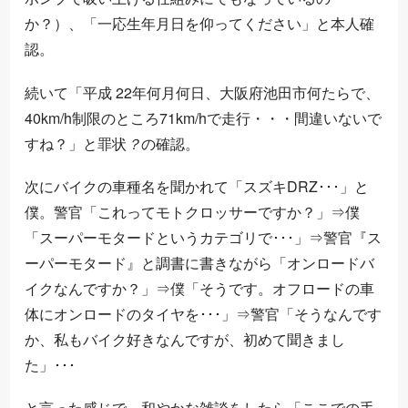
か？）、「一応生年月日を仰ってください」と本人確
認。
続いて「平成 22年何月何日、大阪府池田市何たらで、
40km/h制限のところ71km/hで走行・・・間違いないで
？
すね？」と罪状
の確認。
？
次にバイクの車種名を聞かれて「スズキDRZ･･･」と
僕。警官「これってモトクロッサーですか？」⇒僕
「スーパーモタードというカテゴリで･･･」⇒警官『ス
ーパーモタード』と調書に書きながら「オンロードバ
イクなんですか？」⇒僕「そうです。オフロードの車
体にオンロードのタイヤを･･･」⇒警官「そうなんです
か、私もバイク好きなんですが、初めて聞きまし
た」･･･
と言った感じで、和やかな雑談をしたら「ここでの手