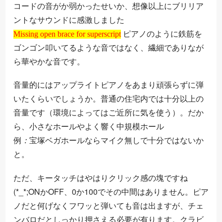
コードの音がか弱かったせいか、想像以上にブリリア
ントなサウンドに感激しました
Missing open brace for superscript
ピアノのように鉄筋を
Missing open brace for superscript
ゴンゴン叩いてるような音ではなく、繊細でありなが
ら華やかな音です。
音量的にはアップライトピアノをあまり頑張らずに弾
いたくらいでしょうか。普通の住宅内では十分以上の
音量です（環境によってはご近所に気を使う）。だか
ら、小さなホールやよく響く中規模ホール
例
ー
：
ル
宝
塚
ベ
ガ
ホ
ならマイク無しで十分ではないか
例
：
宝
塚
ベ
ガ
ホ
ー
ル
と。
ただ、キータッチはやはりクリック感の塊ですね
(*_*;ONかOFF、0か100でその中間はありません。ピア
ノだと何げなくフワッと弾いても音は出ますが、チェ
ンバロだとしっかり押さえる必要が有ります。クラビ