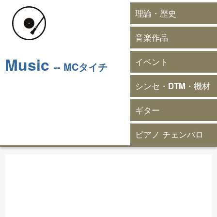
理論・歴史
音楽作品
Music
イベント
-- MCタイチ
シンセ・DTM・機材
ギター
ピアノ チェンバロ