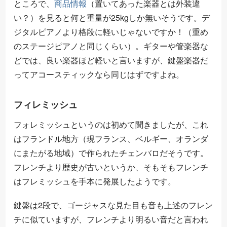
ところで、
商品情報
（置いてあった楽器とは外装違
い？）を見ると何と重量が25kgしか無いそうです。デ
ジタルピアノより格段に軽いじゃないですか！（重め
のステージピアノと同じくらい）。ギターや管楽器な
どでは、良い楽器ほど軽いと言いますが、鍵盤楽器だ
ってアコースティックなら同じはずですよね。
フィレミッシュ
フォレミッシュというのは初めて聞きましたが、これ
はフランドル地方（現フランス、ベルギー、オランダ
にまたがる地域）で作られたチェンバロだそうです。
フレンチより歴史が古いというか、そもそもフレンチ
はフレミッシュを手本に発展したようです。
鍵盤は2段で、ゴージャスな見た目も音も上述のフレン
チに似ていますが、フレンチより明るい音だと言われ