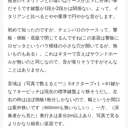
後述のイタリアンとの違いはケースが上下に分厚い事
鍵
係
盤
な
が
い
1
段
か
2
段
か
は
関
だそうです
。よって、イ
鍵
盤
が
段
か
段
か
は
関
係
な
い
タリアンと比べるとやや重厚で円やかな音がします。
初めて知ったのですが、チェンバロのケースって、響
板・側板・底版で閉じてるんですね(この楽器は響板に
ロゼッタというバラ模様の小さな穴が開いてるが、無
いものもある）。これはギターで言えばサウンドホー
ルが無いのと同じなので、音が篭りそうですがそんな
ことはありません。
音域は（写真で数えると^^;）5オクターブ+１＝61鍵か
な？キーピッチは現在の標準鍵盤より狭そうだし、左
右の枠はほぼ側板1枚分しかないので、幅というか間口
は案外狭いです（900mmも無いらしい）。一方、（演
奏者から見た）奥行きは多分2m以上あり、写真で見る
よりかなり細長い楽器です。