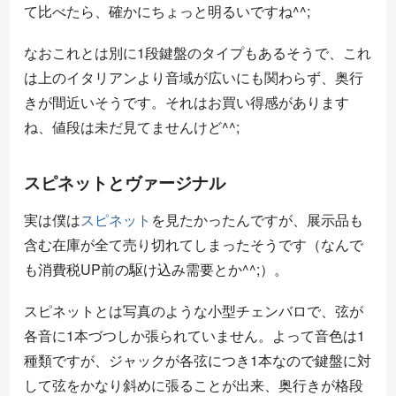
て比べたら、確かにちょっと明るいですね^^;
なおこれとは別に1段鍵盤のタイプもあるそうで、これ
は上のイタリアンより音域が広いにも関わらず、奥行
きが間近いそうです。それはお買い得感があります
ね、値段は未だ見てませんけど^^;
スピネットとヴァージナル
実は僕は
スピネット
を見たかったんですが、展示品も
含む在庫が全て売り切れてしまったそうです（なんで
も消費税UP前の駆け込み需要とか^^;）。
スピネットとは写真のような小型チェンバロで、弦が
各音に1本づつしか張られていません。よって音色は1
種類ですが、ジャックが各弦につき1本なので鍵盤に対
して弦をかなり斜めに張ることが出来、奥行きが格段