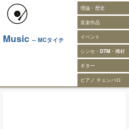
理論・歴史
音楽作品
Music
イベント
-- MCタイチ
シンセ・DTM・機材
ギター
ピアノ チェンバロ