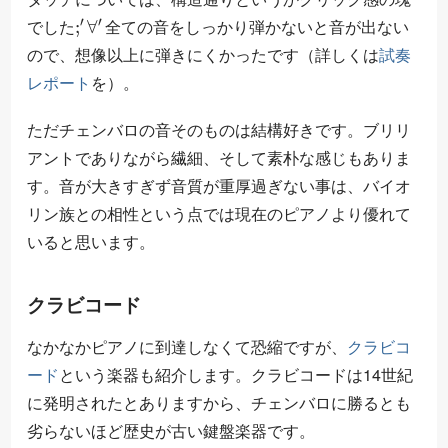
;
′
∀
′
でした
全ての音をしっかり弾かないと音が出ない
ので、想像以上に弾きにくかったです（詳しくは
試奏
レポート
を）。
ただチェンバロの音そのものは結構好きです。ブリリ
アントでありながら繊細、そして素朴な感じもありま
す。音が大きすぎず音質が重厚過ぎない事は、バイオ
リン族との相性という点では現在のピアノより優れて
いると思います。
クラビコード
なかなかピアノに到達しなくて恐縮ですが、
クラビコ
ード
という楽器も紹介します。クラビコードは14世紀
に発明されたとありますから、チェンバロに勝るとも
劣らないほど歴史が古い鍵盤楽器です。