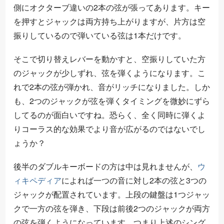
側にオクターブ違いの2本の弦が張ってあります。キー
を押すとジャックは両方持ち上がりますが、片方は空
振りしているので弾いている弦は1本だけです。
そこで切り替えレバーを動かすと、空振りしていた方
のジャックが少しずれ、弦を弾くようになります。こ
れで2本の弦が弾かれ、音がリッチになりました。しか
も、2つのジャックが弦を弾くタイミングを微妙にずら
してるのが面白いですね。恐らく、全く同時に弾くよ
りコーラス的な効果でより音が広がるのではないでし
ょうか？
後半のダブルキーボードの方は中は見れませんが、
ウ
ィキペディア
によれば一つの音に対し2本の弦と3つの
ジャックが配置されています。上段の鍵盤は1つジャッ
クで一方の弦を弾き、下段は前後2つのジャックが両方
の弦を弾くようになっています。つまり上述のシング