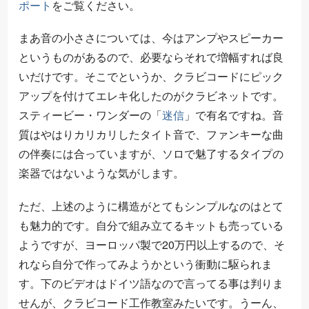
ポート
をご覧ください。
まあ音の小ささについては、今はアンプやスピーカー
というものがあるので、必要ならそれで増幅すれば良
いだけです。そこでというか、クラビコードにピック
アップを付けてエレキ化したのがクラビネットです。
スティービー・ワンダーの「
迷信
」で有名ですね。音
質はやはりカリカリしたタイト音で、ファンキーな曲
の伴奏には合っていますが、ソロで魅了するタイプの
楽器ではないような気がします。
ただ、上述のように構造がとてもシンプルなのはとて
も魅力的です。自分で組み立てるキットも売っている
ようですが、ヨーロッパ製で20万円以上するので、そ
れなら自分で作ってみようかという衝動に駆られま
す。下のビデオはドイツ語なので言ってる事は判りま
せんが、クラビコード工作教室みたいです。うーん、