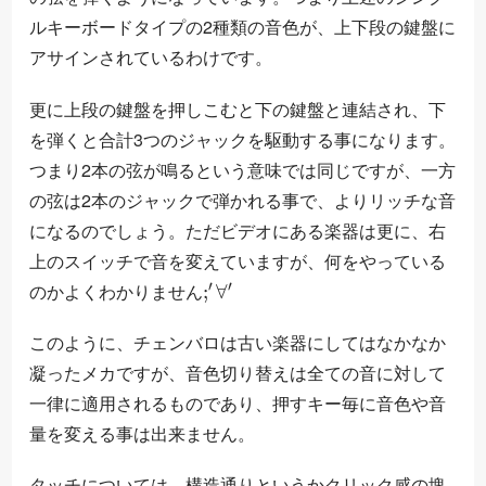
ルキーボードタイプの2種類の音色が、上下段の鍵盤に
アサインされているわけです。
更に上段の鍵盤を押しこむと下の鍵盤と連結され、下
を弾くと合計3つのジャックを駆動する事になります。
つまり2本の弦が鳴るという意味では同じですが、一方
の弦は2本のジャックで弾かれる事で、よりリッチな音
になるのでしょう。ただビデオにある楽器は更に、右
上のスイッチで音を変えていますが、何をやっている
;
′
∀
′
のかよくわかりません
このように、チェンバロは古い楽器にしてはなかなか
凝ったメカですが、音色切り替えは全ての音に対して
一律に適用されるものであり、押すキー毎に音色や音
量を変える事は出来ません。
タッチについては、構造通りというかクリック感の塊