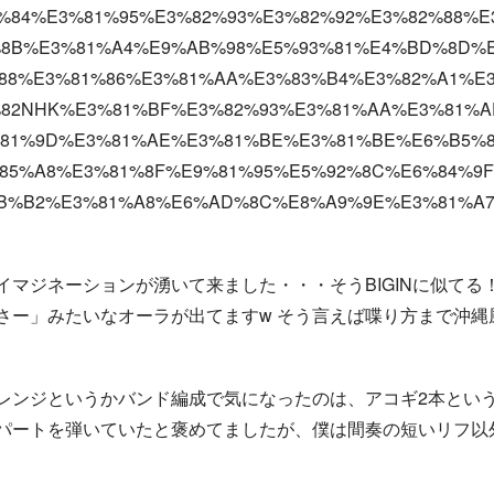
%84%E3%81%95%E3%82%93%E3%82%92%E3%82%88%E
8B%E3%81%A4%E9%AB%98%E5%93%81%E4%BD%8D%E
88%E3%81%86%E3%81%AA%E3%83%B4%E3%82%A1%E
82NHK%E3%81%BF%E3%82%93%E3%81%AA%E3%81%A
81%9D%E3%81%AE%E3%81%BE%E3%81%BE%E6%B5%8
85%A8%E3%81%8F%E9%81%95%E5%92%8C%E6%84%9
B%B2%E3%81%A8%E6%AD%8C%E8%A9%9E%E3%81%A7
マジネーションが湧いて来ました・・・そうBIGINに似てる！(
さー」みたいなオーラが出てますw そう言えば喋り方まで沖縄
レンジというかバンド編成で気になったのは、アコギ2本とい
パートを弾いていたと褒めてましたが、僕は間奏の短いリフ以