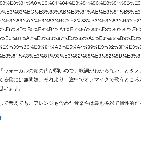
88%E3%81%A8%E3%81%84%E3%81%86%E3%81%8B%E
D%E3%83%BC%E3%83%AB%E3%81%AE%E3%81%B5%E3
F%E3%83%AA%E3%83%BC%E3%83%B3%E3%82%B5%E3
C%E5%8D%B0%E8%B1%A1%E7%9A%84%E3%80%82%E9
6%E3%81%A7%E3%83%87%E3%82%A3%E3%82%B9%E3
%E3%83%B3%E3%81%AB%E5%A4%89%E3%82%8F%E3%
%E3%81%A3%E3%81%93%E3%82%88%E3%82%8D%E3%8
「ヴォーカルの頭の声が弱いので、歌詞がわからない」とダメ
てる僕には無問題。それより、途中でオフマイクで歌うところ
思います。
して考えても、アレンジも含めた音楽性は最も多彩で個性的だ
ト