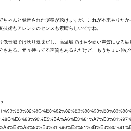
でちゃんと録音された演奏が聴けますが、これが本来やりたか
奏技術もアレンジのセンスも素晴らしいですね。
結
感
り低音域では唸り気味だし、高温域ではやや硬い声質になる
結
分もある。元々持ってる声質もあるんだけど、もうちょい伸び
h?
%81%93%E3%82%8C%E3%82%82%E3%83%93%E3%83%83
%8C%E6%88%90%E5%BA%A6%E3%81%A7%E3%81%97%
%A8%E8%A8%80%E3%81%86%E3%81%8B%E3%80%81%