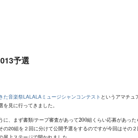
013予選
きた音楽祭LALALAミュージシャンコンテスト
というアマチュ
選を見に行ってきました。
200
ら
し
組
い
く
ら
い
応
募
が
あ
うに、まず書類/テープ審査があって
組
く
ら
い
応
募
が
あ
っ
た
その20組を２回に分けて公開予選をするのですが今回はその２
の屋上ステージで開かれました。