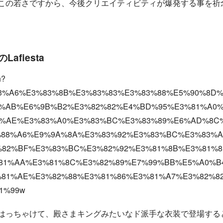
この若さですから、今後クリエイティビティが爆発する事を祈
afiesta
h?
%83%A6%E3%83%8B%E3%83%83%E3%83%88%E5%90%8D
%AB%E6%9B%B2%E3%82%82%E4%BD%95%E3%81%A0%
1%AE%E3%83%A0%E3%83%BC%E3%83%89%E6%AD%8C
88%A6%E9%9A%8A%E3%83%92%E3%83%BC%E3%83%
82%BF%E3%83%BC%E3%82%92%E3%81%8B%E3%81%8
81%AA%E3%81%8C%E3%82%89%E7%99%BB%E5%A0%B
81%AE%E3%82%88%E3%81%86%E3%81%A7%E3%82%8
1%99w
はっちゃけて、殿さまキングみたいなド派手な衣装で登場する