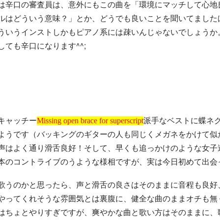
は辛口の審査員は、意外にもこの曲を「環境にマッチして心地
ルはどういう意味？」とか、どうでも良いことを聞いてましたけ
し
ノ
か
系
も
ピ
ア
ういうインスト
には疎いんじゃないでしょうか
し
か
も
ピ
ア
ノ
系
ても辛口になります^^;
Missing open brace for superscript
キャッチー
派手なベストに蝶ネ
Missing open brace for superscript
ようです（バッキングのギターの人も同じくメガネをかけて似
声はよく通り滑舌良好！そして、早くも追っかけのような女子
本のコントライブのうような様相ですが、実は今日初めて出会っ
歌うのかと思ったら、声と滑舌の良さはそのままに音程も良好
やってくれそうな雰囲気とは裏腹に、健全な曲のままオチも無
はちょとやりすぎですが、爽やかな曲と歌い方はそのままに、