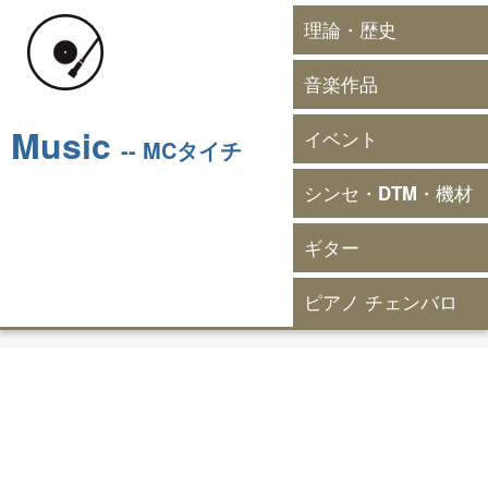
理論・歴史
音楽作品
Music
イベント
-- MCタイチ
シンセ・DTM・機材
ギター
ピアノ チェンバロ