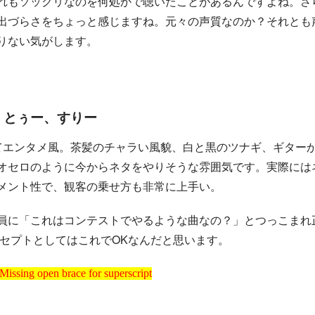
れもソックリなのを何処かで聴いたことがあるんですよね。さ
出づらさをちょっと感じますね。元々の声質なのか？それとも
りない気がします。
わん、とぅー、すりー
てエンタメ風。茶髪のチャラい風貌、白と黒のツナギ、ギター
オセロのように今からネタをやりそうな雰囲気です。実際には
メント性で、観客の乗せ方も非常に上手い。
員に「これはコンテストでやるような曲なの？」とつっこまれ
ンセプトとしてはこれでOKなんだと思います。
Missing open brace for superscript
Missing open brace for superscript