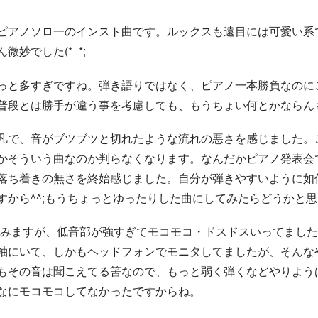
ピアノソロ一のインスト曲です。ルックスも遠目には可愛い系
妙でした(*_*;
っと多すぎですね。弾き語りではなく、ピアノ一本勝負なのに
普段とは勝手が違う事を考慮しても、もうちょい何とかならん
凡で、音がブツブツと切れたような流れの悪さを感じました。
かそういう曲なのか判らなくなります。なんだかピアノ発表会
落ち着きの無さを終始感じました。自分が弾きやすいように如
すから^^;もうちょっとゆったりした曲にしてみたらどうかと
絡みますが、低音部が強すぎてモコモコ・ドスドスいってまし
袖にいて、しかもヘッドフォンでモニタしてましたが、そんな
もその音は聞こえてる筈なので、もっと弱く弾くなどやりよう
なにモコモコしてなかったですからね。