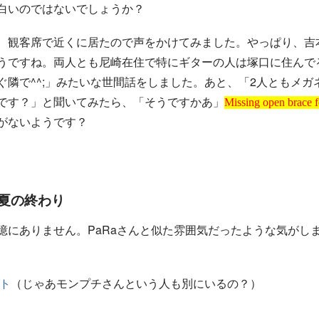
白いのではないでしょうか？
、観客席で近くに居たので声をかけてみました。やっぱり、吉本
うですね。両人とも尼崎在住で特にギターの人は塚口に住んで
ぐ隣で^^;」みたいな世間話をしました。あと、「2人ともメガ
Missing open brace for superscript
です？」と聞いてみたら、「そうですかあ」
Missing open brace f
がないようです？
夏の終わり
憶にありません。PaRaさんと似た雰囲気だったような気がし
ト
（じゃあモンプチさんという人も別にいるの？）