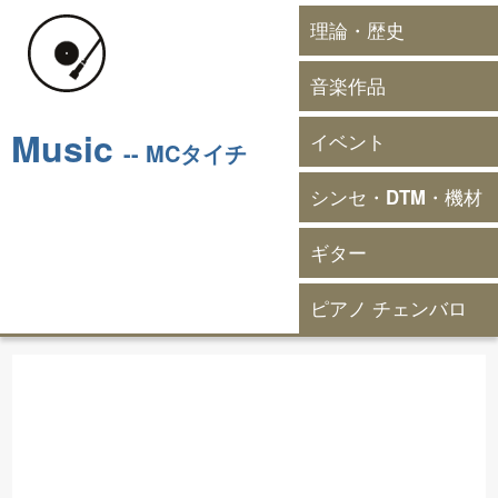
理論・歴史
音楽作品
Music
イベント
-- MCタイチ
シンセ・DTM・機材
ギター
ピアノ チェンバロ