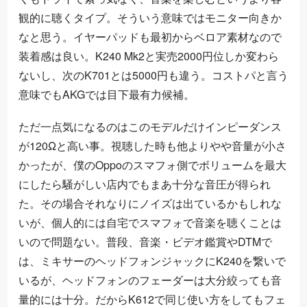
観的に聴くタイプ。そういう意味ではモニター向きか
なと思う。イヤーパッドも最初からベロア素材なので
装着感は良い。K240 Mk2と実売2000円位しか変わら
ないし、次のK701とは5000円も違う。コストパと言う
意味でもAKGでは目下最有力候補。
ただ一点気になるのはこのモデルだけインピーダンス
が120Ωと高い事。視聴した時も他よりやや音量が小さ
かったが、僕のOppoのスマフォ側でボリュームを最大
にしたら騒がしい店内でもまあ十分な音圧が得られ
た。その場合それなりにノイズは出ているかもしれな
いが、個人的には自宅でスマフォで音楽を聴くことは
いので問題ない。普段、音楽・ビデオ鑑賞やDTMで
は、ミキサーのヘッドフォンジャックにK240を繋いで
いるが、ヘッドフォンのフェーダーは大分絞っても音
量的には十分。だからK612で同じ使い方をしてもフェ