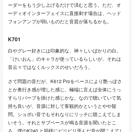
ーダーをもう少し上げるだけで済むと思う。ただ、オ
ーディオインターフェイスに直接刺す場合は、ヘッド
フォンアンプが弱いものだと音質が落ちるかも。
K701
白やグレー好きには印象的な、神々しいばかりの白。
「けいおん」のキャラが使っているらしいが、それは
音云々ではなくルックスのせいだろう。
さて問題の音だが、K612 Proをベースにより艶っぽさ
とか奥行き感が増した感じ。極端に言えば全体にうっ
すらリバーブを掛けた感じかな。なので聴いていて気
持ち良いが、音源に対して客観的かというとやや疑
問。ショボい音でもそれなりにリッチに聴こえてしま
いそう。それとサブベースが鳴る音源を聞いたとこ
ろ、僕のK240 と同様にビリビリ歪んだ音が聞こえてし