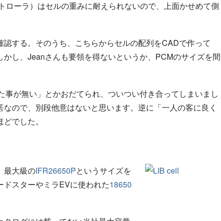
ントローラ）はセルの重みに耐えられないので、上面かせめて側
確認する。そのうち、こちらからセルの配列をCADで作って
かし、Jeanさんも要領を得ないというか、PCMのサイズを間
。
見た事が無い」とかおだてられ、ついつい付き合ってしまいまし
筈なので、別段他意はないと思います。逆に「一人の客に良く
ほどでした。
、最大級の
IFR26650P
というサイズを
ードスターやミラEVに使われた
18650