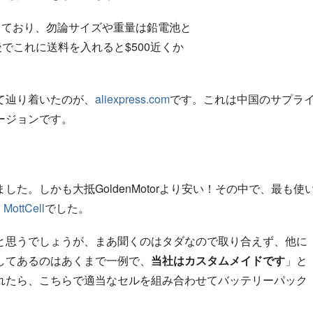
たしており、勿論サイズや重量は鉛電池と
でこれに送料を入れると$500近くか
て辿り着いたのが、
aliexpress.com
です。これは中国のサプラ
ージョンです。
。しかも大抵GoldenMotorより安い！その中で、最も使
MottCell
でした。
と思うでしょうが、まあ聞くのはタダなので取り合えず、他に
してあるのはあくまで一例で、
当社はカスタムメイドです
」と
れたら、こちらで適当なセルを組み合わせてバッテリーパック