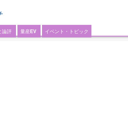
チ
と論評
量産EV
イベント・トピック