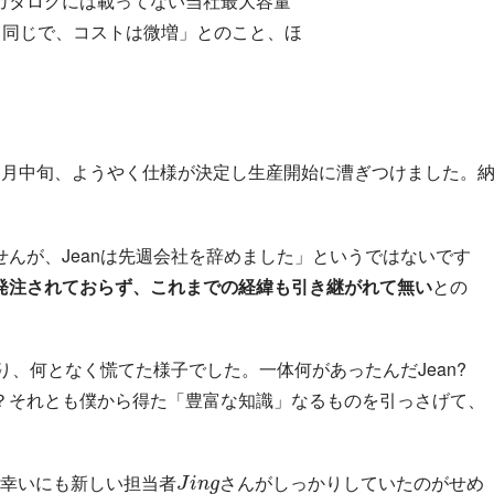
カタログには載ってない当社最大容量
性も同じで、コストは微増」とのこと、ほ
７月中旬、ようやく仕様が決定し生産開始に漕ぎつけました。
んが、Jeanは先週会社を辞めました」というではないです
発注されておらず、これまでの経緯も引き継がれて無い
との
り、何となく慌てた様子でした。一体何があったんだJean?
？それとも僕から得た「豊富な知識」なるものを引っさげて、
J
ん
i
n
g
さ
･幸いにも新しい担当者
がしっかりしていたのがせめ
さ
ん