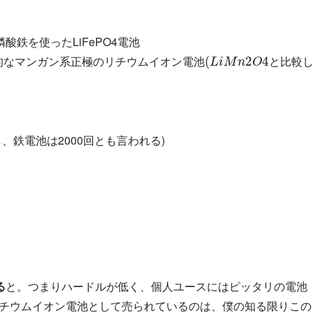
鉄を使ったLiFePO4電池
し
て
一
般
的
な
マ
ン
ガ
ン
系
正
極
の
リ
チ
ウ
ム
イ
オ
ン
と比較
的
な
マ
ン
ガ
ン
系
正
極
の
リ
チ
ウ
ム
イ
オ
ン
電
池
、鉄電池は2000回とも言われる)
る
と。つまりハードルが低く、個人ユースにはピッタリの電池
リチウムイオン電池として売られているのは、僕の知る限りこの