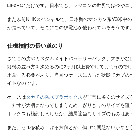
LiFePO4だけです。日本でも、ラジコンの世界では今や
また以前NHKスペシャルで、日本勢のマンガン系VS米中
が走っていて、そこにこの鉄電池が使われているそうです
仕様検討の長い道のり
さてこの度のカスタムメイドバッテリーパック、大まかな
縦
方
横
の
並
べ
を決めるのに2ヶ月以上費やしてしまうので
縦
横
の
並
べ
方
用意する必要があり、尚且つケースに入った状態でカブの
イト
なのです。
ケースは
タカチの防水プラボックス
が非常に多くのサイズ
＝外寸が大柄になってしまうため、ぎりぎりのサイズを狙
ボックスも検討しましたが、結局適当なサイズのものはあ
また、セルを積み上げる方向とか、傾けて問題ないかなど