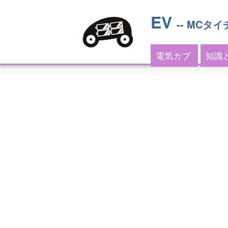
EV
-- MCタイ
電気カブ
知識