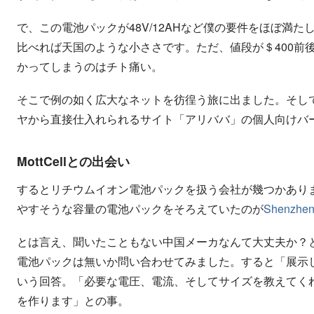
で、この電池パックが48V/12AHなど僕の要件をほぼ満
比べれば天国のような小ささです。ただ、値段が＄400前後
かってしまうのはチト痛い。
そこで例の如く広大なネットを彷徨う旅に出ました。そし
ヤから直接仕入れられるサイト「アリババ」の個人向けバ
MottCellとの出会い
するとリチウムイオン電池パックを扱う会社が幾つかありました
やすそうな容量の電池パックをそろえていたのが
Shenzhen 
とは言え、聞いたこともない中国メーカなんて大丈夫か？
電池パックは無いか問い合わせてみました。すると「展示
いう回答。「必要な電圧、電流、そしてサイズを教えてく
を作ります」との事。