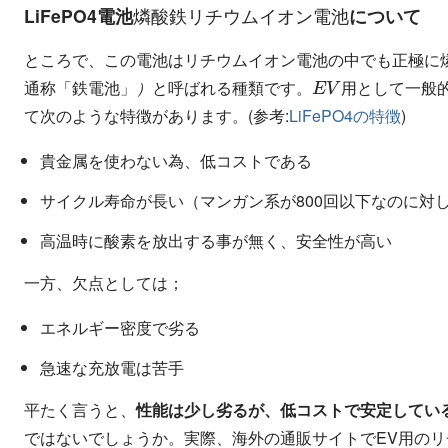
燐
ン
酸
電
鉄
池
リ
チ
ウ
ム
イ
オ
LiFePO4電池
について
燐
酸
鉄
リ
チ
ウ
ム
イ
オ
ン
電
池
ところで、この電池はリチウムイオン電池の中でも正極に燐酸
通
電
称
池
「
(
L
i
鉄
M
n
電
2
池
O
4
」
）
と
呼
ば
れ
る
種
類
で
す
。
E
V
用
と
通
称
「
鉄
電
池
」
）
と
呼
ば
れ
る
種
類
で
す
。
用
と
し
て
一
般
て次のような特徴があります。(参考:
LiFePO4の特徴
)
貴金属を使わない為、低コストである
サイクル寿命が長い（マンガン系が800回以下なのに対し
高温時に酸素を放出する事が無く、安全性が高い
一方、欠点としては；
エネルギー密度で劣る
急速な充放電は苦手
平たく言うと、
性能は少し劣るが、低コストで安定してい
ではないでしょうか。実際、海外の通販サイトでEV用の