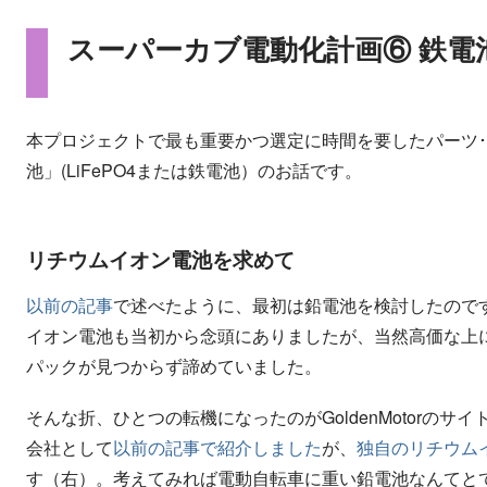
スーパーカブ電動化計画⑥ 鉄電
本プロジェクトで最も重要かつ選定に時間を要したパーツ･
池」(LiFePO4または鉄電池）のお話です。
リチウムイオン電池を求めて
以前の記事
で述べたように、最初は鉛電池を検討したので
イオン電池も当初から念頭にありましたが、当然高価な上
パックが見つからず諦めていました。
そんな折、ひとつの転機になったのがGoldenMotorの
会社として
以前の記事で紹介しました
が、
独自のリチウム
す（右）。考えてみれば電動自転車に重い鉛電池なんてと