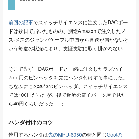
前回の記事
でスイッチサイエンスに注文したDACボー
ドは数日で届いたものの、別途Amazonで注文したメ
中
送
国
か
ら
直
ス-メスのジャンパケーブル
が届かないと
中
国
か
ら
直
送
いう毎度の状況により、実証実験に取り掛かれない。
そこで先ず、DACボードと一緒に注文したラズパイ
Zero用のピンヘッダを先にハンダ付けする事にした。
ちなみにこの20*2のピンヘッダ、スイッチサイエンス
では180円だったが、後で近所の電子パーツ屋で見た
−
−
;
ら40円くらいだった
ハンダ付けのコツ
使用するハンダは
先のMPU-6050
の時と同じ
Gootの
φ
0.8
m
m