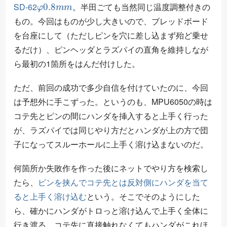
SD-62
。半田ごても当然同じ温度調整付きの
もの。今回はものが少し大きいので、ブレッドボード
を台座にして（ただしピンを穴に差し込まず殆ど乗せ
るだけ）、ピンヘッダとラズパイの直角を維持しなが
ら最初の1箇所をはんだ付けした。
ただ、前回の成功で多少自信を付けていたのに、今回
は予想外に手こずった。というのも、MPU6050の時は
コテ先とピンの間にハンダを挿入すると上手く行った
が、ラズパイでは同じやり方だとハンダが上の方で団
子になってスルーホールに上手く溶け込まないのだ。
何箇所か失敗作を作った後にネットでやり方を検索し
たら、
ピンを挟んでコテ先とは反対側にハンダを当て
ると上手く溶け込む
という。そこでそのようにした
ら、確かにハンダがトロっと溶け込んで上手く全体に
行き渡る。コテ先に直接触れなくてもハンダがこれほ