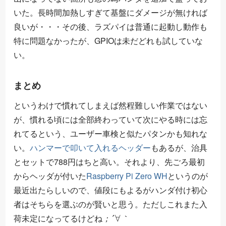
いた。長時間加熱しすぎて基盤にダメージが無ければ
良いが・・・その後、ラズパイは普通に起動し動作も
特に問題なかったが、GPIOは未だどれも試していな
い。
まとめ
というわけで慣れてしまえば然程難しい作業ではない
が、慣れる頃には全部終わっていて次にやる時には忘
れてるという、ユーザー車検と似たパタンかも知れな
い。
ハンマーで叩いて入れるヘッダー
もあるが、治具
とセットで788円はちと高い。それより、先ごろ最初
からヘッダが付いた
Raspberry Pi Zero WH
というのが
最近出たらしいので、値段にもよるがハンダ付け初心
者はそちらを選ぶのが賢いと思う。ただしこれまた入
；
｀
´
∀
荷未定になってるけどね
；
｀