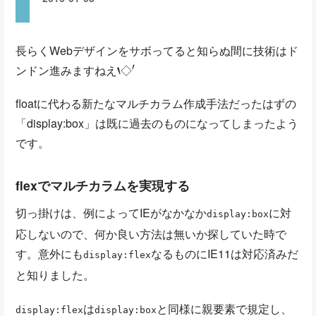
長らくWebデザインをサボってると知らぬ間に技術はド
‘
◇
′
ンドン進みますねえ
ゞ
◇
floatに代わる新たなマルチカラム作成手法だったはずの
「display:box」は既に過去のものになってしまったよう
です。
flexでマルチカラムを実現する
切っ掛けは、例によってIEがなかなか
に対
display:box
応しないので、何か良い方法は無いか探していた時で
す。意外にも
なるものにIE11は対応済みだ
display:flex
と知りました。
は
と同様に親要素で規定し、
display:flex
display:box