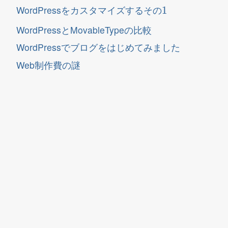
そ
1
の
WordPressをカスタマイズする
そ
の
WordPressとMovableTypeの比較
WordPressでブログをはじめてみました
Web制作費の謎