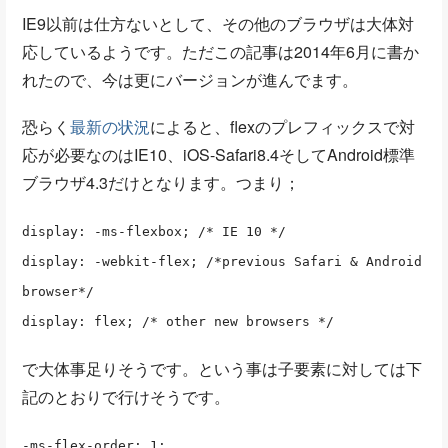
IE9以前は仕方ないとして、その他のブラウザは大体対
応しているようです。ただこの記事は2014年6月に書か
れたので、今は更にバージョンが進んでます。
恐らく
最新の状況
によると、flexのプレフィックスで対
応が必要なのはIE10、iOS-Safari8.4そしてAndroid標準
ブラウザ4.3だけとなります。つまり；
display: -ms-flexbox; /* IE 10 */
display: -webkit-flex; /*previous Safari & Android
browser*/
display: flex; /* other new browsers */
で大体事足りそうです。という事は子要素に対しては下
記のとおりで行けそうです。
-ms-flex-order: 1;