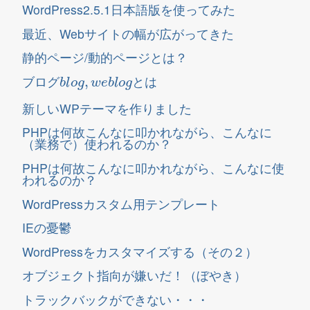
WordPress2.5.1日本語版を使ってみた
最近、Webサイトの幅が広がってきた
静的ページ/動的ページとは？
b
l
o
g
,
w
e
b
l
o
g
ブログ
とは
新しいWPテーマを作りました
PHPは何故こんなに叩かれながら、こんなに
（業務で）使われるのか？
PHPは何故こんなに叩かれながら、こんなに使
われるのか？
WordPressカスタム用テンプレート
IEの憂鬱
WordPressをカスタマイズする（その２）
オブジェクト指向が嫌いだ！（ぼやき）
トラックバックができない・・・