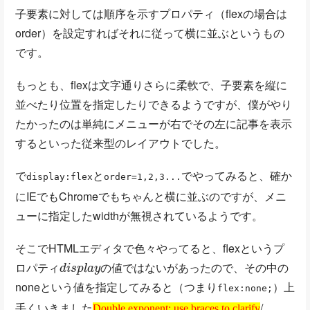
子要素に対しては順序を示すプロパティ（flexの場合は
order）を設定すればそれに従って横に並ぶというもの
です。
もっとも、flexは文字通りさらに柔軟で、子要素を縦に
並べたり位置を指定したりできるようですが、僕がやり
たかったのは単純にメニューが右でその左に記事を表示
するといった従来型のレイアウトでした。
で
と
でやってみると、確か
display:flex
order=1,2,3...
にIEでもChromeでもちゃんと横に並ぶのですが、メニ
ューに指定したwidthが無視されているようです。
そこでHTMLエディタで色々やってると、flexというプ
d
い
i
s
p
l
a
y
の
値
で
は
な
ロパティ
があったので、その中の
の
値
で
は
な
い
noneという値を指定してみると（つまり
）上
flex:none;
Double exponent: use braces to clarify
手くいきました
/