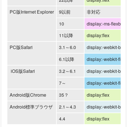
PC版Internet Explorer
9以前
非対応
10
display:-ms-flexbox
11以降
display:flex
PC版Safari
3.1～6.0
display:-webkit-box
6.1以降
display:-webkit-flex
iOS版Safari
3.2～6.1
display:-webkit-box
7～
display:-webkit-flex
Android版Chrome
35？
display:flex
Android標準ブラウザ
2.1～4.3
display:-webkit-box
4.4
display:flex