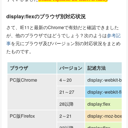
Double exponent: use braces to clarify
display:flexのブラウザ別対応状況
さて、IE11と最新のChromeで有効だと確認できました
が、他のブラウザではどうでしょう？次のようは
参考記
事
を元にブラウザ及びバージョン別の対応状況をまとめ
たものです。
ブラウザ
バージョン
記述方法
PC版Chrome
4～20
display:-webkit-box
21～27
display:-webkit-flex
28以降
display:flex
PC版Firefox
2～21
display:-moz-box
22以降
display:flex