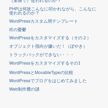
（業務で）使われるのか？
PHPは何故こんなに叩かれながら、こんなに
使われるのか？
WordPressカスタム用テンプレート
IEの憂鬱
WordPressをカスタマイズする（その２）
オブジェクト指向が嫌いだ！（ぼやき）
トラックバックができない・・・
そ
1
の
WordPressをカスタマイズする
そ
の
WordPressとMovableTypeの比較
WordPressでブログをはじめてみました
Web制作費の謎