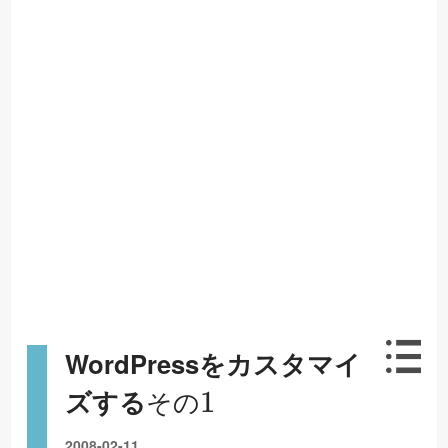
WordPressをカスタマイ
そ
1
の
ズする
そ
の
2008-02-11