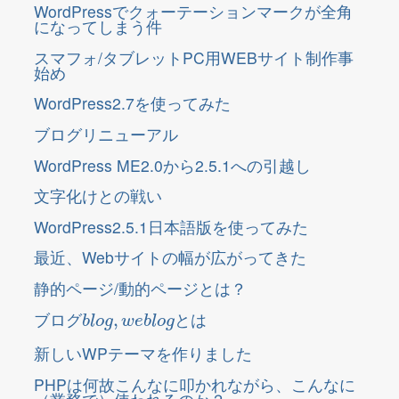
WordPressでクォーテーションマークが全角
になってしまう件
スマフォ/タブレットPC用WEBサイト制作事
始め
WordPress2.7を使ってみた
ブログリニューアル
WordPress ME2.0から2.5.1への引越し
文字化けとの戦い
WordPress2.5.1日本語版を使ってみた
最近、Webサイトの幅が広がってきた
静的ページ/動的ページとは？
b
l
o
g
,
w
e
b
l
o
g
ブログ
とは
新しいWPテーマを作りました
PHPは何故こんなに叩かれながら、こんなに