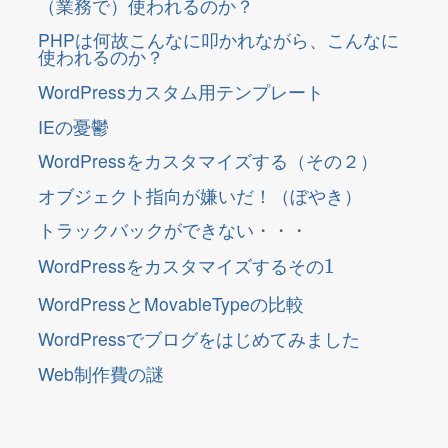
（業務で）使われるのか？
PHPは何故こんなに叩かれながら、こんなに
使われるのか？
WordPressカスタム用テンプレート
IEの憂鬱
WordPressをカスタマイズする（その２）
オブジェクト指向が嫌いだ！（ぼやき）
トラックバックができない・・・
そ
1
の
WordPressをカスタマイズする
そ
の
WordPressとMovableTypeの比較
WordPressでブログをはじめてみました
Web制作費の謎