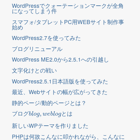
WordPressでクォーテーションマークが全角
になってしまう件
スマフォ/タブレットPC用WEBサイト制作事
始め
WordPress2.7を使ってみた
ブログリニューアル
WordPress ME2.0から2.5.1への引越し
文字化けとの戦い
WordPress2.5.1日本語版を使ってみた
最近、Webサイトの幅が広がってきた
静的ページ/動的ページとは？
b
l
o
g
,
w
e
b
l
o
g
ブログ
とは
新しいWPテーマを作りました
PHPは何故こんなに叩かれながら、こんなに