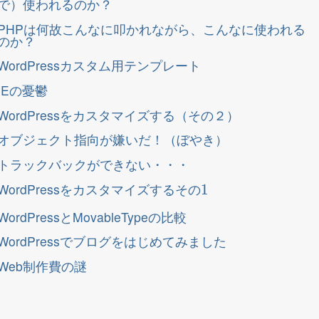
で）使われるのか？
PHPは何故こんなに叩かれながら、こんなに使われる
のか？
WordPressカスタム用テンプレート
IEの憂鬱
WordPressをカスタマイズする（その２）
オブジェクト指向が嫌いだ！（ぼやき）
トラックバックができない・・・
そ
1
の
WordPressをカスタマイズする
そ
の
WordPressとMovableTypeの比較
WordPressでブログをはじめてみました
Web制作費の謎