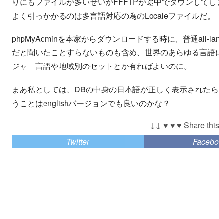
りにもファイルが多いせいかFFFTPが途中でダウンして
よく引っかかるのは多言語対応の為のLocaleファイルだ。
phpMyAdminを本家からダウンロードする時に、普通all-
だと聞いたことすらないものも含め、世界のあらゆる言語
ジャー言語や地域別のセットとか有ればよいのに。
まあ私としては、DBの中身の日本語が正しく表示されたら、
うことはenglishバージョンでも良いのかな？
↓↓ ♥ ♥ ♥ Share this
Twitter
Facebo