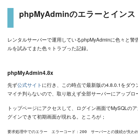
phpMyAdminのエラーとイン
レンタルサーバーで運用しているphpMyAdminに色々
ルを試みてまた色々トラブった記録。
phpMyAdmin4.8x
先ず
公式サイト
に行き、この時点で最新版の4.8.0.1を
マイチ判らないので、取り敢えず全部サーバーにアップロ
トップページにアクセスして、ログイン画面でMySQLの
グインできて初期画面が現れる。ところが；
要求処理中でのエラー エラーコード：200 サーバーとの接続が失わ