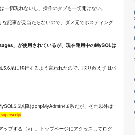
覧は一切現れないし、操作のタブも一切開けない。
うな記事が見当たらないので、ダメ元でホスティング
c_messages」が使用されているが、現在運用中のMySQLは
SQL5.6系に移行するよう言われたので、取り敢えず旧バ
SQL5.5以降はphpMyAdmin4.8系だが、それ以外は
 superscript
にアップする（※）。トップページにアクセスしてログ