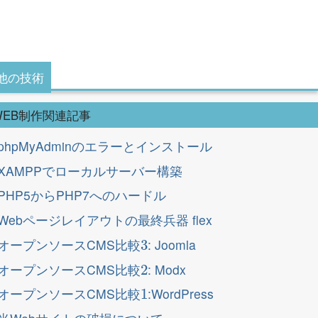
他の技術
WEB制作関連記事
phpMyAdminのエラーとインストール
XAMPPでローカルサーバー構築
PHP5からPHP7へのハードル
Webページレイアウトの最終兵器 flex
3
オープンソースCMS比較
: Joomla
2
オープンソースCMS比較
: Modx
1
オープンソースCMS比較
:WordPress