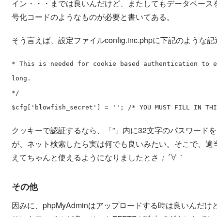
イン・・・までは良いんだけど、またしてもデータベース
号化コードのようなものが必要と書いてある。
そう言えば、設定ファイルconfig.inc.phpに下記のよ
* This is needed for cookie based authentication to e
long.
*/
$cfg['blowfish_secret'] = ''; /* YOU MUST FILL IN THI
クッキーで認証するなら、「”」内に32文字のパスワード
が、ネット検索したら実は何でも良いみたい。そこで、適
；
｀
´
∀
えてちゃんと使えるようになりましたとさ
；
｀
その他
因みに、phpMyAdminはアップロードする時は良いん