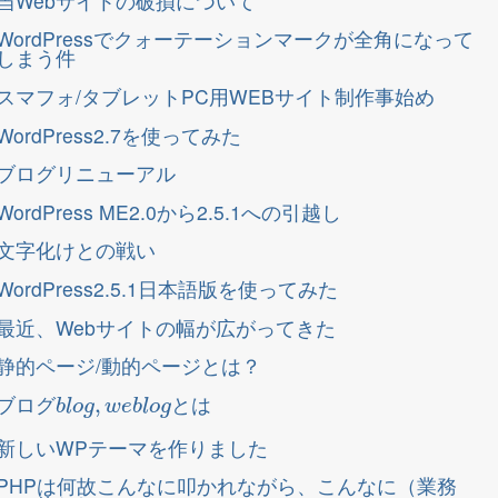
当Webサイトの破損について
WordPressでクォーテーションマークが全角になって
しまう件
スマフォ/タブレットPC用WEBサイト制作事始め
WordPress2.7を使ってみた
ブログリニューアル
WordPress ME2.0から2.5.1への引越し
文字化けとの戦い
WordPress2.5.1日本語版を使ってみた
最近、Webサイトの幅が広がってきた
静的ページ/動的ページとは？
b
l
o
g
,
w
e
b
l
o
g
ブログ
とは
新しいWPテーマを作りました
PHPは何故こんなに叩かれながら、こんなに（業務