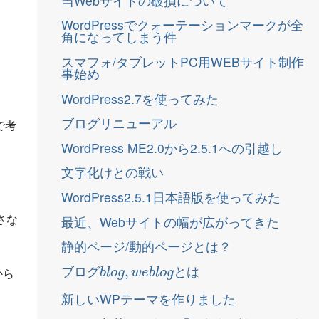
当Webサイトの破損について
WordPressでクォーテーションマークが全
角になってしまう件
スマフォ/タブレットPC用WEBサイト制作
事始め
WordPress2.7を使ってみた
ブログリニューアル
で考
WordPress ME2.0から2.5.1への引越し
文字化けとの戦い
WordPress2.5.1日本語版を使ってみた
さな
最近、Webサイトの幅が広がってきた
静的ページ/動的ページとは？
b
l
o
g
,
w
e
b
l
o
g
ブログ
とは
から
新しいWPテーマを作りました