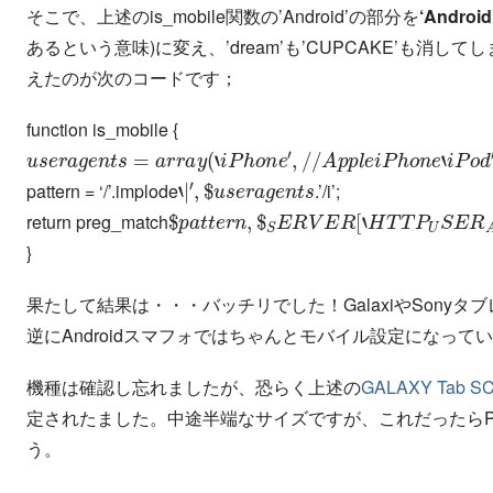
そこで、上述のis_mobile
関数の’Android’の部分を
‘Android
あるという意味)に変え、’dream’も’CUPCAKE’も消してしま
えたのが次のコードです；
function is_mobile
{
u
s
e
r
a
g
e
n
t
s
=
a
r
r
a
y
(
‘
i
P
h
o
n
e
′
,
/
/
A
p
p
l
e
i
P
h
o
n
e
‘
i
P
o
d
′
,
/
/
‘
|
′
,
$
u
s
e
r
a
g
e
n
t
s
pattern = ‘/’.implode
.’/i’;
$
p
a
t
t
e
r
n
,
$
S
E
R
V
E
R
[
‘
H
T
T
P
U
S
E
R
A
return preg_match
}
果たして結果は・・・バッチリでした！GalaxiやSony
逆にAndroidスマフォではちゃんとモバイル設定になって
機種は確認し忘れましたが、恐らく上述の
GALAXY Tab S
定されたました。中途半端なサイズですが、これだったら
う。