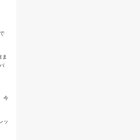
ので
含ま
バ
に
、今
レッ