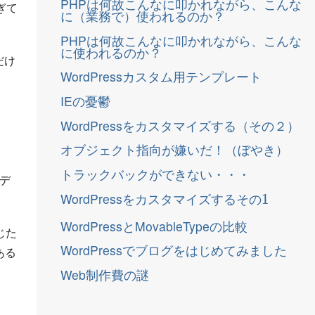
PHPは何故こんなに叩かれながら、こんな
ぎて
に（業務で）使われるのか？
PHPは何故こんなに叩かれながら、こんな
に使われるのか？
だけ
WordPressカスタム用テンプレート
IEの憂鬱
WordPressをカスタマイズする（その２）
オブジェクト指向が嫌いだ！（ぼやき）
トラックバックができない・・・
デ
そ
1
の
WordPressをカスタマイズする
そ
の
WordPressとMovableTypeの比較
じた
WordPressでブログをはじめてみました
ある
Web制作費の謎