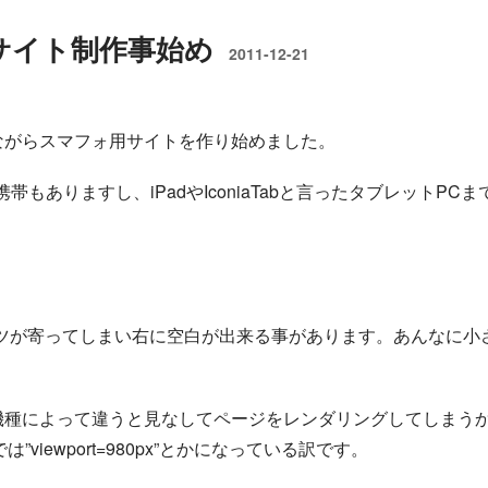
Bサイト制作事始め
2011-12-21
まきながらスマフォ用サイトを作り始めました。
携帯もありますし、iPadやIconiaTabと言ったタブレットPCま
ンツが寄ってしまい右に空白が出来る事があります。あんなに小
機
違
種
う
に
よ
っ
て
と見なしてページをレンダリングしてしまう
機
種
に
よ
っ
て
違
う
viewport=980px”とかになっている訳です。