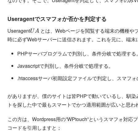
なのです。そこで、Useragentを判定して、スマフォのみV
Useragentでスマフォか否かを判定する
U
A
Useragent
とは、Webページを閲覧する端末の機種や
時に必ずWebサーバーに送信されます。これを元に、端
サ
ラ
ー
ム
バ
プ
ロ
グ
PHP
で判別し、条件分岐で処理する
サ
ー
バ
プ
ロ
グ
ラ
ム
Javascriptで判別し、条件分岐で処理する。
サ
イ
ー
ル
バ
初
期
設
定
フ
ァ
.htaccess
で判定し、スマフォ
サ
ー
バ
初
期
設
定
フ
ァ
イ
ル
がありますが、僕のサイトは皆PHPで動いているし、馴
トを探した中で最もスマートでかつ適用範囲が広いと思わ
この方は、Wordpress用の”WPtouch”というスマ
コードを引用しますと；