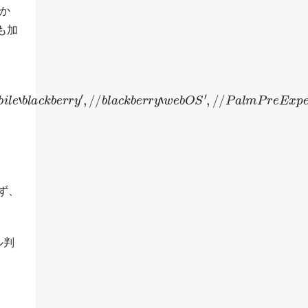
つか
eも加
c
k
b
e
r
r
y
′
,
/
/
b
l
a
c
k
b
e
r
r
y
‘
w
e
b
O
S
′
,
/
/
P
a
l
m
P
r
e
E
x
p
e
r
i
m
e
n
t
a
l
‘
i
ず、
ル判