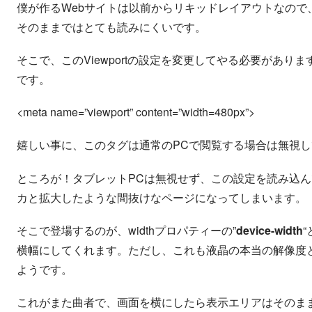
僕が作るWebサイトは以前からリキッドレイアウトなの
そのままではとても読みにくいです。
そこで、このViewportの設定を変更してやる必要があり
です。
<meta name=”viewport” content=”width=480px”>
嬉しい事に、このタグは通常のPCで閲覧する場合は無視
ところが！タブレットPCは無視せず、この設定を読み込
カと拡大したような間抜けなページになってしまいます。
そこで登場するのが、widthプロパティーの”
device-width
横幅にしてくれます。ただし、これも液晶の本当の解像度とは
ようです。
これがまた曲者で、画面を横にしたら表示エリアはそのま