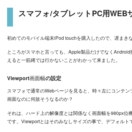
スマフォ/タブレットPC用WE
初めてのモバイル端末iPod touchを購入したので、遅
ところがスマホと言っても、Apple製品だけでなくAndroid
えると一筋縄では行かないことがわかって来ました。
画
幅
面
Viewport
の設定
画
面
幅
スマフォで通常のWebページを見ると、時々左にコンテ
画面なのに何故そうなるのか？
それは、ハード上の解像度とは関係なく画面幅を980px位
です。Viewportとはそのみなしサイズの事で、デフォルトでは”