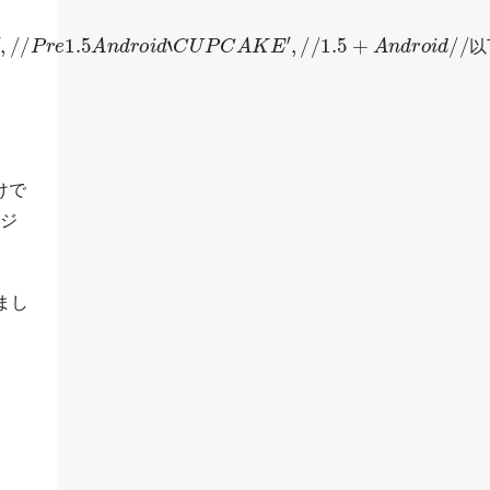
5
A
n
d
r
o
i
d
‘
C
U
P
C
A
K
E
′
,
/
/
1.5
+
A
n
d
r
o
i
d
/
/
以
けで
ージ
まし