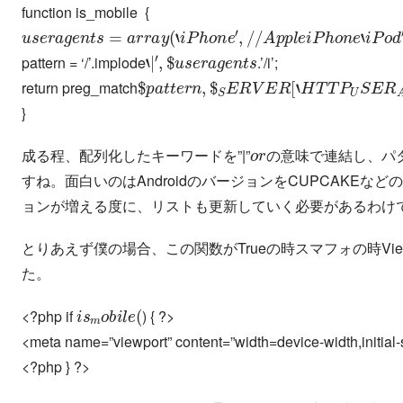
function is_mobile
{
u
以
s
下
e
r
a
省
g
略
e
n
/
t
/
s
)
;
=
a
r
r
a
y
(
‘
i
P
h
o
n
e
′
,
/
/
A
p
p
l
e
i
P
h
o
n
e
‘
i
P
o
d
′
,
/
/
‘
|
′
,
$
u
s
e
r
a
g
e
n
t
s
pattern = ‘/’.implode
.’/i’;
$
p
a
t
t
e
r
n
,
$
S
E
R
V
E
R
[
‘
H
T
T
P
U
S
E
R
A
return preg_match
}
o
味
r
の
意
成る程、配列化したキーワードを”|”
で連結し、パ
の
意
味
すね。面白いのはAndroidのバージョンをCUPCAKE
ョンが増える度に、リストも更新していく必要があるわけ
ス
時
マ
フ
ォ
の
とりあえず僕の場合、この関数がTrueの時
V
ス
マ
フ
ォ
の
時
た。
i
s
m
o
b
i
l
e
(
<?php if
) { ?>
<meta name=”viewport” content=”width=device-width,initial-
<?php } ?>