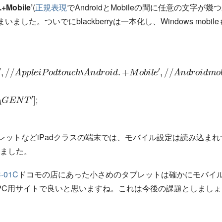
.+Mobile’
(
正規表現
でAndroidとMobileの間に任意の文字が幾
いました。ついでにblackberryは一本化し、Windows mobil
A
p
p
l
e
i
P
o
d
t
o
u
c
h
‘
A
n
d
r
o
i
d
.
+
M
o
b
i
l
e
′
,
/
/
A
n
d
r
o
i
d
m
o
b
i
l
e
‘
b
l
a
G
E
N
T
′
]
;
タブレットなどiPadクラスの端末では、モバイル設定は読み込まれ
いました。
ド
レ
コ
ッ
モ
ト
の
店
に
あ
っ
た
小
さ
め
の
タ
ブ
C-01C
は確かにモバイ
ド
コ
モ
の
店
に
あ
っ
た
小
さ
め
の
タ
ブ
レ
ッ
ト
PC用サイトで良いと思いますね。これは今後の課題としましょ