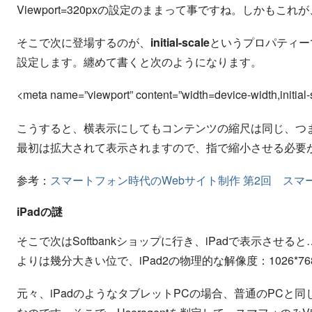
Viewport=320pxの設定のままって事ですね。しかもこ
そこで次に登場するのが、
initial-scale
というプロパティー
設定します。纏めて書くと次のようになります。
<meta name=”viewport” content=”width=device-width,initial
こうすると、横表示にしてもコンテンツの縮尺は同じ、つ
最初は拡大されて表示されますので、指で縮小させる必要
参考：
スマートフォン時代のWebサイト制作 第2回 ス
iPadの謎
そこで次はSoftbankショップに行き、iPadで表示させると
よりは幾分大きい位で、iPad2の物理的な解像度：1026
元々、iPadのようなタブレットPCの場合、普通のPCと同