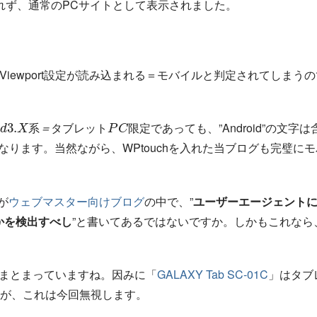
込まれず、通常のPCサイトとして表示されました。
と、Viewport設定が読み込まれる＝モバイルと判定されてしまう
d
3.
X
系
＝
タ
ブ
レ
ッ
ト
P
C
であっても、”Android”の文字は
系
＝
タ
ブ
レ
ッ
ト
限
定
となります。当然ながら、WPtouchを入れた当ブログも完璧にモ
が
ウェブマスター向けブログ
の中で、”
ユーザーエージェント
うかを検出すべし
”と書いてあるではないですか。しかもこれなら
まとまっていますね。因みに「
GALAXY Tab SC-01C
」はタブ
いですが、これは今回無視します。