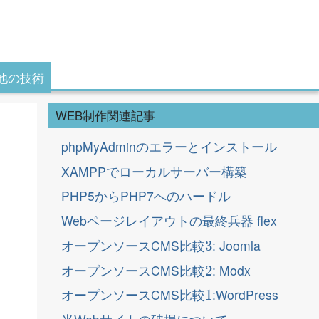
他の技術
WEB制作関連記事
phpMyAdminのエラーとインストール
XAMPPでローカルサーバー構築
PHP5からPHP7へのハードル
Webページレイアウトの最終兵器 flex
3
オープンソースCMS比較
: Joomla
2
オープンソースCMS比較
: Modx
1
オープンソースCMS比較
:WordPress