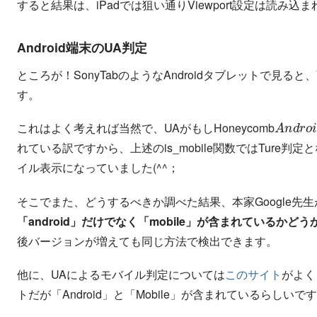
すると結果は、iPadでは狙い通りViewport設定は読み
Android端末のUA判定
ところが！SonyTabのようなAndroidタブレットで見る
す。
A
限
n
定
d
r
o
i
これはよく考えれば当然で、UAがもしHoneycomb
れている訳ですから、上述のis_mobile
関数ではTure判定
イル表示になっていました(^^；
そこでまた、どうするべきか調べた結果、本家Google先生
「android」だけでなく「mobile」が含まれているかど
後バージョンが増えても同じ方法で検出できます。
他に、UAによるモバイル判定については
このサイト
がよく
トだが「Android」と「Mobile」が含まれているらし