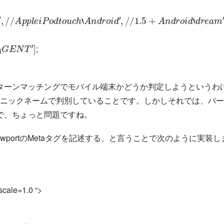
A
p
p
l
e
i
P
o
d
t
o
u
c
h
‘
A
n
d
r
o
i
d
′
,
/
/
1.5
+
A
n
d
r
o
i
d
‘
d
r
e
a
m
′
,
/
/
P
r
e
1.
G
E
N
T
′
]
;
ターンマッチングでモバイル端末かどうか判定しようというわ
などのニックネームで判別していることです。しかしそれでは、バ
で、ちょっと問題ですね。
iewportのMetaタグを記述する、と言うことで次のように実装し
scale=1.0 “>