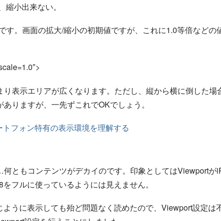
れが、縮小出来ない。
等
倍
です。画面の拡大/縮小の初期値ですが、これに1.0
などの
等
倍
-scale=1.0″>
まり表示エリアが広くなります。ただし、縦から横に倒した場
がありますが、一先ずこれでOKでしょう。
マートフォン特有の表示環境を理解する
…何ともコンテンツがデカイのです。印象としてはViewportがiP
*768をフルに使っているようには見えません。
じように表示しても殆ど問題なく読めたので、Viewport設定は