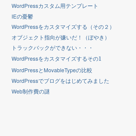
WordPressカスタム用テンプレート
IEの憂鬱
WordPressをカスタマイズする（その２）
オブジェクト指向が嫌いだ！（ぼやき）
トラックバックができない・・・
そ
1
の
WordPressをカスタマイズする
そ
の
WordPressとMovableTypeの比較
WordPressでブログをはじめてみました
Web制作費の謎