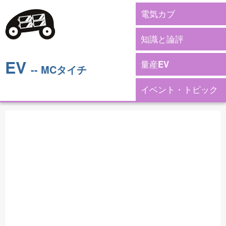
電気カブ
知識と論評
EV
量産EV
-- MCタイチ
イベント・トピック