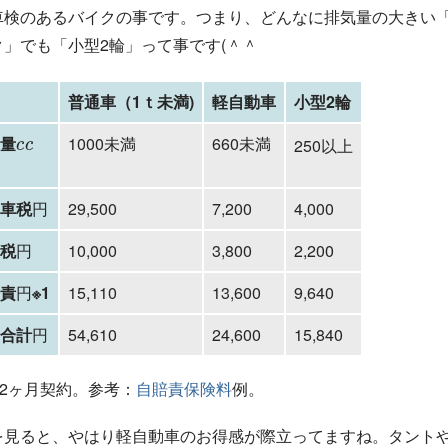
車検のあるバイクの事です。つまり、どんなに排気量の大きい
ク」でも「小型2輪」って事です(＾＾
普通車（1ｔ未満)
軽自動車
小型2輪
c
c
気量
1000未満
660未満
250以上
円
動車税
29,500
7,200
4,000
円
円
量税
10,000
3,800
2,200
円
円
賠責
※1
15,110
13,600
9,640
円
円
用合計
54,610
24,600
15,840
円
12ヶ月契約。参考：
自賠責保険料
例。
を見ると、やはり軽自動車のお得感が際立ってますね。タント