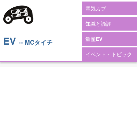
電気カブ
知識と論評
EV
量産EV
-- MCタイチ
イベント・トピック