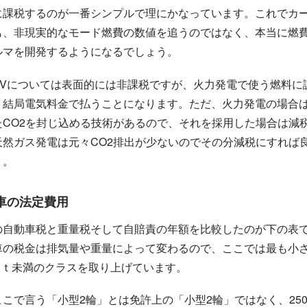
に課税するのが一番シンプルで理にかなっています。これでカ
も、非現実的なモード燃費の数値を追うのではなく、本当に燃
ルマを開発するようになるでしょう。
EVについては表面的には非課税ですが、火力発電で使う燃料に
、結局電気料金で払うことになります。ただ、火力発電の場合
たCO2を封じ込める技術があるので、それを採用した場合は減
天然ガス発電は元々CO2排出が少ないのでその分減税にすれば
う。
車の法定費用
の自動車税と重量税そして自賠責の年額を比較したのが下の表
車の税金は排気量や重量によって変わるので、ここでは最も小さ
/1ｔ未満のクラスを取り上げています。
ここで言う「小型2輪」とは免許上の「小型2輪」ではなく、250