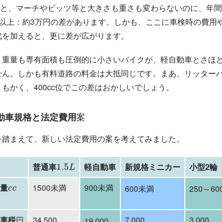
だと、マーチやビッツ等と大きさも重さも変わらないのに、年
倍以上：約3万円の差があります。しかも、ここに車検時の費用
代を加えると、更に差が広がります。
、重量も専有面積も圧倒的に小さいバイクが、軽自動車とさほ
せん。しかも有料道路の料金は大抵同じです。まあ、リッター
ともかく、400cc位でこの差はおかしいでしょう。
案
動車規格と法定費用
案
を踏まえて、新しい法定費用の案を考えてみました。
1.5
L
普通車
軽自動車
新規格ミニカー
小型2輪
c
c
気量
1500未満
900未満
600未満
250～60
円
動車税
34,500
7,000
3,000
19,000