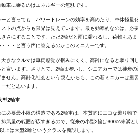
自動車に乗るのはエネルギーの無駄です。
カーと言っても、パワートレーンの効率を高めたり、車体軽量
コストの点からも限界は見えています。最も効率的なのは、必
大きさにすることです。ただ2輪だと雨に濡れるし、荷物もあま
い・・・と言う声に答えるのがこのミニカーです。
、大きなクルマは車両感覚が掴みにくく、高齢になると取り回
ると言います。さりとて、2輪は怖いし、シニアカーでは徒歩の
ぎません。高齢化社会という観点からも、この新ミニカーは重
リーだと思います。
大型2輪車
のに必要最小限の構造である2輪車は、本質的にエコな乗り物で
、排気量の範囲が広すぎるので、従来の小型2輪は600cc未満と
cc以上は大型2輪というクラスを新設します。