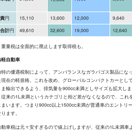
円
円
賠責
15,110
13,600
12,000
9,640
円
円
用合計
49,610
32,600
19,000
12,640
円
取
も
得
税
、重量税は全面的に廃止します
。
取
得
税
も
格軽自動車
独特の優遇税制によって、アンバランスなガラパゴス製品にな
た現在の軽規格。これを改め、グローバルコンパクトカーとし
まま輸出できるよう、排気量を900cc未満としサイズも拡大し
と従来の1L未満というカテゴリと殆ど差がなくなるので、これ
まいます。つまり900cc以上1500cc未満が普通車のエントリ
なります。
自動車税は元々安すぎるので値上げしますが、従来の1L未満車