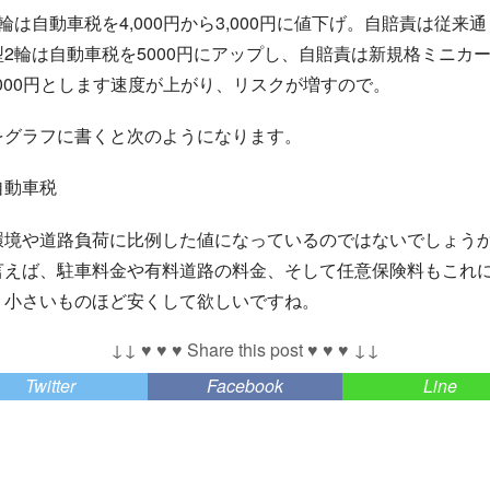
輪は自動車税を4,000円から3,000円に値下げ。自賠責は従来
型2輪は自動車税を5000円にアップし、自賠責は新規格ミニカ
速
す
度
の
が
で
上
が
り
、
リ
ス
ク
が
増
,000円とします
。
速
度
が
上
が
り
、
リ
ス
ク
が
増
す
の
で
をグラフに書くと次のようになります。
環境や道路負荷に比例した値になっているのではないでしょう
言えば、駐車料金や有料道路の料金、そして任意保険料もこれ
、小さいものほど安くして欲しいですね。
↓↓ ♥ ♥ ♥ Share this post ♥ ♥ ♥ ↓↓
Twitter
Facebook
Line