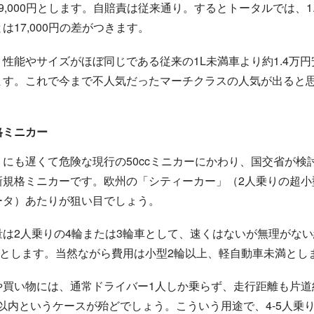
9,000円とします。自賠責は従来通り。するとトータルでは、1.
は17,000円の差がつきます。
、性能やサイズがほぼ同じである従来の1L未満車より約1.4万円
ます。これで今まで不人気だったマーチクラスの人気が出ると
格ミニカー
りにも遅くて危険な現行の50ccミニカーにかわり、国交省が検
新規格ミニカーです。欧州の「シティーカー」（2人乗りの超小
ータ）あたりが狙い目でしょう。
量は2人乗りの4輪または3輪車として、速くはないが無理がな
0ccとします。当然ながら費用は小型2輪以上、軽自動車未満とし
や買い物には、通常ドライバー1人しか乗らず、走行距離も片道
km以内というケースが殆どでしょう。こういう用途で、4-5人乗