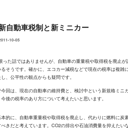
新自動車税制と新ミニカー
2011-10-05
に限った話ではありませんが、自動車の重量税や取得税を廃止が
いるそうです。確かに、エコカー減税などで現在の税率は複雑
たし、公平性の観点からも疑問です。
で今回は、現在の自動車の維持費と、検討中という新規格ミニ
、今後の税率のあり方について考えたいと思います。
基本的に、自動車重量税や取得税を廃止し、代わりに燃料に炭
すべきだと考えています。CO2の排出や石油消費量を抑えたい