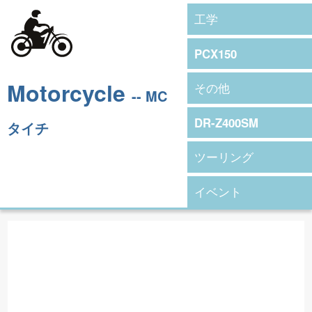
工学
PCX150
Motorcycle
その他
-- MC
DR-Z400SM
タイチ
ツーリング
イベント