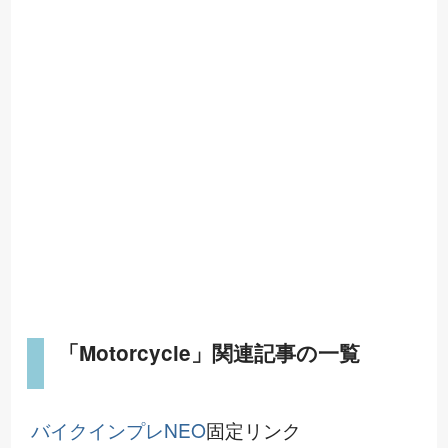
「Motorcycle」関連記事の一覧
固
ク
定
リ
ン
バイクインプレNEO
固
定
リ
ン
ク