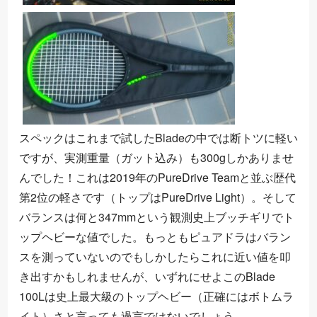
スペックはこれまで試したBladeの中では断トツに軽い
ですが、実測重量（ガット込み）も300gしかありませ
んでした！これは2019年のPureDrive Teamと並ぶ歴代
第2位の軽さです（トップはPureDrive Light）。そして
バランスは何と347mmという観測史上ブッチギリでト
ップヘビーな値でした。もっともピュアドラはバラン
スを測っていないのでもしかしたらこれに近い値を叩
き出すかもしれませんが、いずれにせよこのBlade
100Lは史上最大級のトップヘビー（正確にはボトムラ
イト）さと言っても過言ではないでしょう。