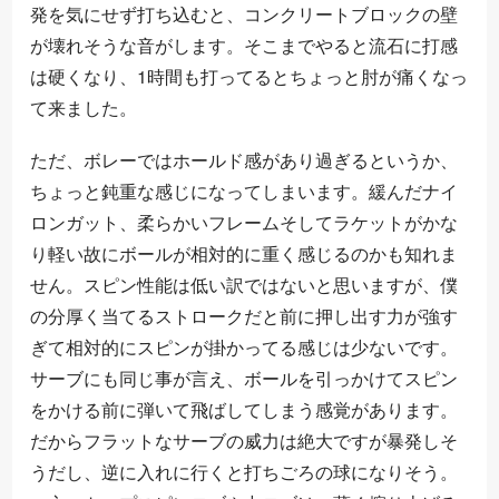
発を気にせず打ち込むと、コンクリートブロックの壁
が壊れそうな音がします。そこまでやると流石に打感
は硬くなり、1時間も打ってるとちょっと肘が痛くなっ
て来ました。
ただ、ボレーではホールド感があり過ぎるというか、
ちょっと鈍重な感じになってしまいます。緩んだナイ
ロンガット、柔らかいフレームそしてラケットがかな
り軽い故にボールが相対的に重く感じるのかも知れま
せん。スピン性能は低い訳ではないと思いますが、僕
の分厚く当てるストロークだと前に押し出す力が強す
ぎて相対的にスピンが掛かってる感じは少ないです。
サーブにも同じ事が言え、ボールを引っかけてスピン
をかける前に弾いて飛ばしてしまう感覚があります。
だからフラットなサーブの威力は絶大ですが暴発しそ
うだし、逆に入れに行くと打ちごろの球になりそう。