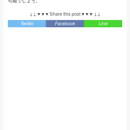
可能でしょう。
↓↓ ♥ ♥ ♥ Share this post ♥ ♥ ♥ ↓↓
Twitter
Facebook
Line