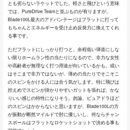
とも劣らないラケットでした。軽さと飛びという意味
では、PureDrive Teamと並ぶものが有りますが、
Blade100L最大のアドバンテージはフラットに打って
もちゃんとエネルギーを受け止め反発力に換えてくれ
る事です。
ただフラットにしっかり打つと、余程低い弾道にしな
い限りホームラン性の当たりになるので、非力な女性
や高齢者が無理なく打つ用途が向いているかも。或い
はそこまで非力ではないが、薄めの当たりでそこそこ
のスピンをかける人には合う気がします。特に飛びは
控えめでスピンが掛かりやすいガットを張れば、かな
りいい感じの特性になりそう。勿論、ピュアドラほど
のスピンはかからないと思いますが、Blade100Lの方
が振動が断然マイルドで肘に優しいし、何ならチャン
スボールはフラットなロケットショットで決める事も