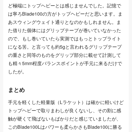
ど極端にトップヘビーとは感じませんでした。記憶で
は寧ろBlade100の方がトップヘビーだと思います。ま
あスウィングウェイト通りとなのかもしれません。ま
た借りた個体にはグリップテープが巻いていなかった
ので、もし巻いていたら実測ではもっとトップライト
になる筈。と言っても約5gと言われるグリップテープ
の重さと同等のものをグリップ部分に載せて計測して
も精々5mm程度バランスポイントが手元に来るだけで
したが。
まとめ
手元を軽くした軽量版（Lラケット）は確かに軽いけど
トップヘビーで取りまわしが良くないし、その割に感
触が硬くて飛ばないもばかりだと感じていましたが、
このBlade100Lはパワーも柔らかさもBlade100に勝る