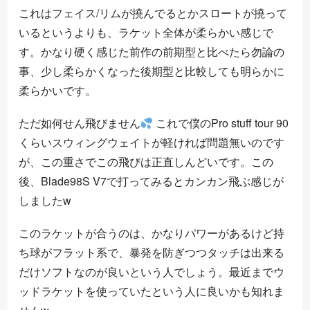
これはフェイス/リムが撓んでるとかスロートが撓って
いるというよりも、ラケット全体が柔らかい感じで
す。かなり硬く感じた前作の前期型と比べたら勿論の
事、少し柔らかくなった後期型と比較しても明らかに
柔らかいです。
ただ如何せん飛びません
これで僕のPro stuff tour 90
くらいスウィングウェイトが軽ければ問題無いのです
が、この重さでこの飛びは正直しんどいです。この
後、Blade98S V7で打ってみるとカンカン飛ぶ感じが
しましたw
このラケットが合うのは、かなりパワーがあるけど持
ち球がフラット系で、暴発を防ぎつつタッチは出来る
だけソフトなのが良いという人でしょう。最近までウ
ッドラケットを使っていたという人に良いかも知れま