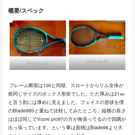
概要/スペック
Vcore pro 97
Vcore pro 97
フレーム断面は100と同様、スロートからリム全体が
粗同じサイズのボックス形状でした。ただ厚みは21㎜
と言う割には厚めに見えました。フェイスの形状を僕
のBlade98Sと重ねて比較してみたところ、縦横の長さ
はほぼ同じでVcore pro97の方が角張ってるので四隅が
出っ張っています。という事は面積はBlade98より大
;
′
∀
′