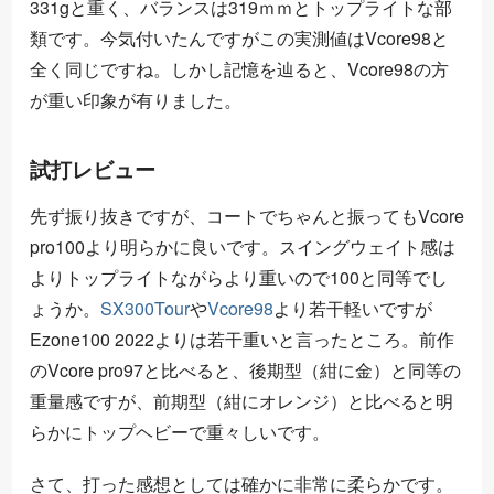
331gと重く、バランスは319ｍｍとトップライトな部
類です。今気付いたんですがこの実測値はVcore98と
全く同じですね。しかし記憶を辿ると、Vcore98の方
が重い印象が有りました。
試打レビュー
先ず振り抜きですが、コートでちゃんと振ってもVcore
pro100より明らかに良いです。スイングウェイト感は
よりトップライトながらより重いので100と同等でし
ょうか。
SX300Tour
や
Vcore98
より若干軽いですが
Ezone100 2022よりは若干重いと言ったところ。前作
のVcore pro97と比べると、後期型（紺に金）と同等の
重量感ですが、前期型（紺にオレンジ）と比べると明
らかにトップヘビーで重々しいです。
さて、打った感想としては確かに非常に柔らかです。