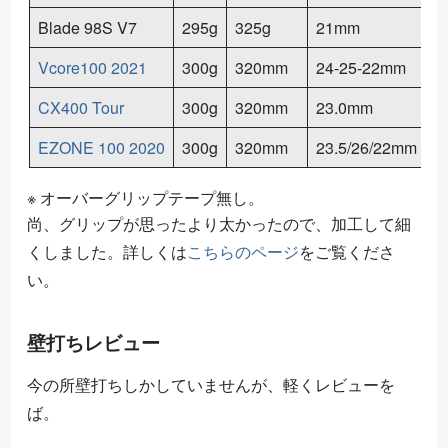
Blade 98S V7
295g
325g
21mm
3
Vcore100 2021
300g
320mm
24-25-22mm
3
CX400 Tour
300g
320mm
23.0mm
3
EZONE 100 2020
300g
320mm
23.5/26/22mm
3
※ オーバーグリップテープ無し。
尚、グリップが思ったより太かったので、加工して細
くしました。詳しくは
こちらのページ
をご覧くださ
い。
壁打ちレビュー
今の所壁打ちしかしていませんが、軽くレビューを
ば。