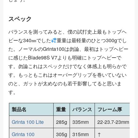
スペック
バランスを測ってみると、僕の試打史上最もトップヘ
ビーな340㎜でした
重量は最軽量のひとつ300gでし
た。ノーマルのGrinta100は勿論、最初はトップヘビー
に感じたBlade98S V7よりも明確にトップヘビーで
す。勿論これはスペックだけでなく体感上も明らかで
す。もっともこれはオーバーグリップを巻いていない
のと、ガットが太めなのも若干影響してると思いま
す。
製品名
重量
バランス
フレーム厚
Grinta 100 Lite
285g
335mm
22-23.7-23mm
3
Grinta 100
305g
315mm
↑
3