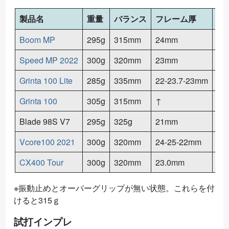
製品名
重量
バランス
フレーム厚
重
Boom MP
295g
315mm
24mm
31
Speed MP 2022
300g
320mm
23mm
32
Grinta 100 Lite
285g
335mm
22-23.7-23mm
30
Grinta 100
305g
315mm
↑
32
Blade 98S V7
295g
325g
21mm
31
Vcore100 2021
300g
320mm
24-25-22mm
32
CX400 Tour
300g
320mm
23.0mm
32
※振動止めとオーバーグリップが無い状態。これらを付
けると315ｇ
試打インプレ