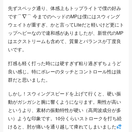
先ずスペック通り、体感上もトップライトで僕の好み
⌒
∇
⌒
です
今までのヘッドのMPは僕にはスウィング
⌒
⌒
ウェイトが重すぎ、かと言ってLiteだと軽いけど更にト
ップヘビーなので違和感がありましたが、新世代のMP
はエクストリームも含めて、質量とバランスが丁度良
いです。
打感も軽く打った時には硬すぎず粘り過ぎずちょうど
良い感じ。特にボレーのタッチとコントロール性は抜
群だと思いました。
しかし！スウィングスピードを上げて行くと、硬い振
動がガシガシと腕に響くようになります。剛性が高い
というより、素材の振動特性が硬い（高周波成分が多
い）ような印象です。10分くらいストロークを打ち続
けると、肘が痛いを通り越して痺れてしまいました