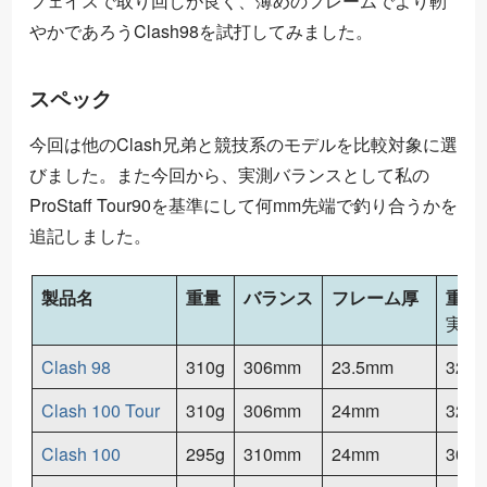
フェイスで取り回しが良く、薄めのフレームでより靭
やかであろうClash98を試打してみました。
スペック
今回は他のClash兄弟と競技系のモデルを比較対象に選
びました。また今回から、実測バランスとして私の
ProStaff Tour90を基準にして何mm先端で釣り合うかを
追記しました。
製品名
重量
バランス
フレーム厚
重量
実
測
実
測
Clash 98
310g
306mm
23.5mm
326g
Clash 100 Tour
310g
306mm
24mm
326g
Clash 100
295g
310mm
24mm
308g