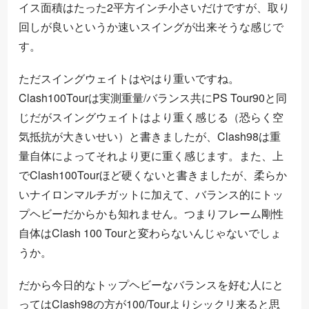
イス面積はたった2平方インチ小さいだけですが、取り
回しが良いというか速いスイングが出来そうな感じで
す。
ただスイングウェイトはやはり重いですね。
Clash100Tourは実測重量/バランス共にPS Tour90と同
じだがスイングウェイトはより重く感じる（恐らく空
気抵抗が大きいせい）と書きましたが、Clash98は重
量自体によってそれより更に重く感じます。また、上
でClash100Tourほど硬くないと書きましたが、柔らか
いナイロンマルチガットに加えて、バランス的にトッ
プヘビーだからかも知れません。つまりフレーム剛性
自体はClash 100 Tourと変わらないんじゃないでしょ
うか。
だから今日的なトップヘビーなバランスを好む人にと
ってはClash98の方が100/Tourよりシックリ来ると思