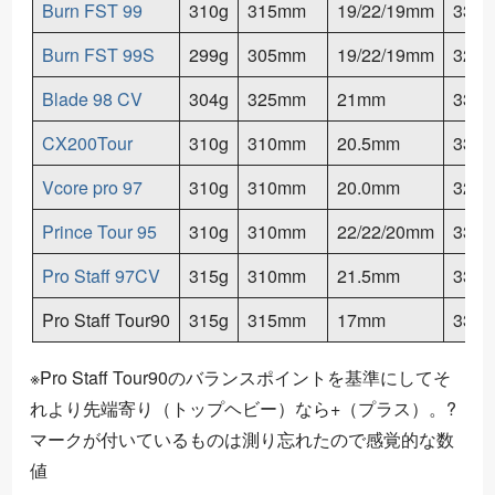
Burn FST 99
310g
315mm
19/22/19mm
335g
Burn FST 99S
299g
305mm
19/22/19mm
320g
Blade 98 CV
304g
325mm
21mm
330g
CX200Tour
310g
310mm
20.5mm
333g
Vcore pro 97
310g
310mm
20.0mm
328g
Prince Tour 95
310g
310mm
22/22/20mm
336g
Pro Staff 97CV
315g
310mm
21.5mm
330g
Pro Staff Tour90
315g
315mm
17mm
336g
※Pro Staff Tour90のバランスポイントを基準にしてそ
れより先端寄り（トップヘビー）なら+（プラス）。?
マークが付いているものは測り忘れたので感覚的な数
値