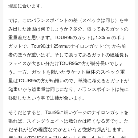
理屈に合います
。
では、このバランスポイントの差（スペックは同じ）を生
み出した原因は何でしょうか？多分、張ってあるガットの
重量差だと思います。TOUR95のガットは1.30mmのポリ
ガットで、Tour90は1.25mmのナイロンガットですから前
者のほうが重いはず。そして張ってあるガットの総延長も
フェイスが大きい分だけTOUR95の方が幾分長いでしょ
ガットを除いたラケット単体のスペック重
う。
一方、
量は
TOUR95の方が5g軽いので、単純に考えるとガットが
5g重いから総重量は同じになり、バランスポイントは先に
移動したという事で辻褄が合います。
そうだとすると、Tour95に細いゲージのナイロンガットを
た
張れば、スイングウェイトは幾分かは軽くなる筈です。
だそれがどの程度なのかというと微妙な気がします。
仮に私のTOUR90と同じガットを張ったとしても、総