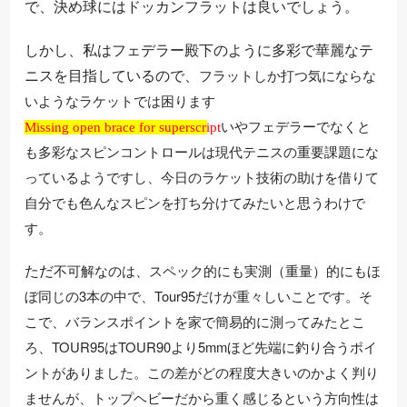
で、決め球にはドッカンフラットは良いでしょう。
しかし、私はフェデラー殿下のように多彩で華麗なテ
ニスを目指しているので、
フラットしか打つ気にならな
いようなラケットでは困ります
Missing open brace for superscript
いやフェデラーでなくと
Missing open brace for superscript
も多彩なスピンコントロールは現代テニスの重要課題にな
っているようですし、今日のラケット技術の助けを借りて
自分でも色んなスピンを打ち分けてみたいと思うわけで
す。
ただ
不可解なのは
、スペック的にも実測（重量）的にもほ
ぼ同じの3本の中で、Tour95だけが重々しいことです。そ
こで、バランスポイントを家で簡易的に測ってみたとこ
ろ、TOUR95はTOUR90より5mmほど先端に釣り合うポイ
ントがありました。この差がどの程度大きいのかよく判り
ませんが、トップヘビーだから重く感じるという方向性は