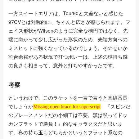
一方スイートエリアは、Tour90と大差ないと感じた
97CVとは対称的に、ちゃんと広さが感じられます。フ
ェイス形状がWilsonのように完全な楕円ではなく、先
端に向かって少し広がった形状のため、先端方向への
ミスヒットに強くなっているのでしょう。そのせいか
割合余裕がある状況で打つボレーは、上述の球持ち感
の良さも相まって、意外と打ちやすかったです。
考察
というわけで、このラケットを一言で言うと直線番長
Missing open brace for superscript
でしょうか
『スピンだ
Missing open brace for superscript
のプレースメントだの小細工は不要。漢は黙ってドッ
カンフラットで勝負！』的なキャラクタだと思いま
す。私の持ち玉もどちらかというとフラット系なの