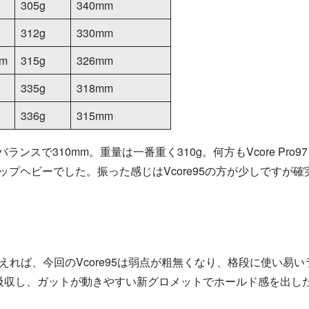
305g
340mm
312g
330mm
mm
315g
326mm
335g
318mm
336g
315mm
ンスで310mm。重量は一番重く310g。何方もVcore Pro9
ップヘビーでした。振った感じはVcore95の方が少しですが確
考えれば、今回のVcore95は弱点が粗無くなり、格段に使い易い
吸収し、ガットが動きやすい新グロメットでホールド感を出し