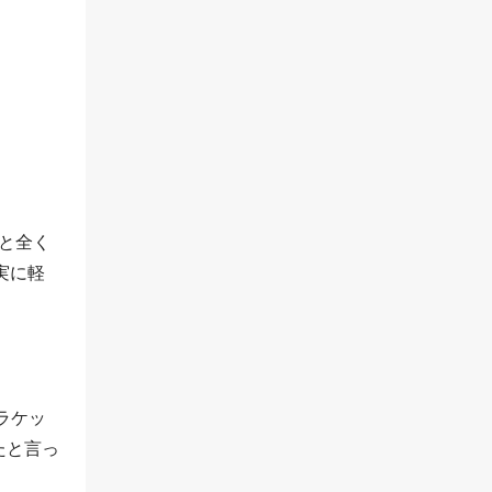
7と全く
実に軽
ラケッ
たと言っ