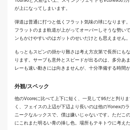
が上になってしまいます。
弾道は普通に打つと低くフラット気味の球になります
フラットのまま軌道が上がってオーバーしそうな勢いです。
ンもかけやすいのはガットのせいだけとも思えません
もっともスピンの掛かり難さは考え方次第で長所にも
ります。サーブも意外とスピードが出るのは、多分あ
レーも速い動きには向きませんが、十分準備する時間
外観/スペック
他のVcoreに比べて上下に短く、一見して95だと判
く、フェイスの上辺が下辺より長いのは他のYonex
ニークなルックスで、僕は嫌いじゃないです。ただこ
にこれまた明るい青の挿し色。場所もテキトウに考えた