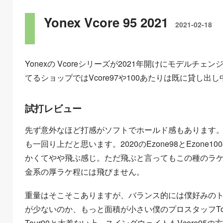
Yonex Vcore 95 2021
2021-02-18
Yonexの Vcoreシリーズが2021年開けにモデル
てるショップではVcore97や100あたりは既に貸し出
試打レビュー
先ず意外なほど打感がソフトでホールド感もあります。前
も一回り上だと思います。2020のEzone98とEzon
かくてやや飛ぶ感じ。ただ飛ぶと言ってもこの種のラ
金系の厚ラケ程には飛びません。
重量はそこそこありますが、バランス的には僕好みの
が少ないのか、もっと面積が小さい僕のプロスタッフTo
Tour90と大差ない上、スイングウェイトもVcore9