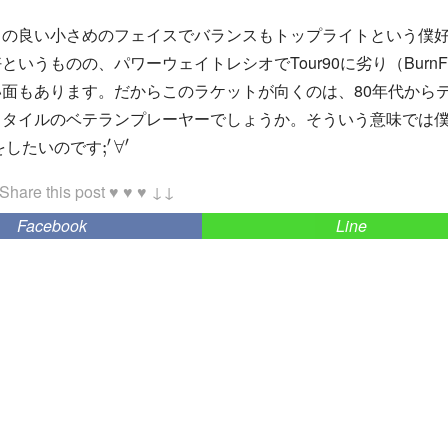
きの良い小さめのフェイスでバランスもトップライトという僕
うものの、パワーウェイトレシオでTour90に劣り（BurnFS
面もあります。だからこのラケットが向くのは、80年代から
スタイルのベテランプレーヤーでしょうか。そういう意味では
;
′
∀
′
をしたいのです
Share this post ♥ ♥ ♥ ↓↓
Facebook
Line