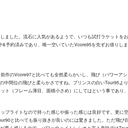
チェンジしました。流石に人気があるようで、いつも試打ラケットを
し中&予約済みであり、唯一空いていたVcore95を先ずお借りし
作のVcore97と比べても全然柔らかいし、飛び（パワーア
e100の中間位の飛びと柔らかさですね。プリンスの白いTour95よ
ケット（フレーム薄目、面積小さめ）にしてはという事であり
トップライトなので持った感じや振った感じは良好です。更に
ur90と比べても振り抜きが良いのには驚きました。ただ飛び
5の方が重く感じるので、パワーウェイトレシオと言う意味ではTour