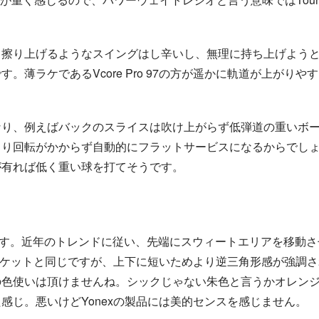
。擦り上げるようなスイングはし辛いし、無理に持ち上げよう
薄ラケであるVcore Pro 97の方が遥かに軌道が上がりや
。
なり、例えばバックのスライスは吹け上がらず低弾道の重いボ
まり回転がかからず自動的にフラットサービスになるからでし
が有れば低く重い球を打てそうです。
ります。近年のトレンドに従い、先端にスウィートエリアを移動
のラケットと同じですが、上下に短いためより逆三角形感が強調
の色使いは頂けませんね。シックじゃない朱色と言うかオレン
感じ。悪いけどYonexの製品には美的センスを感じません。