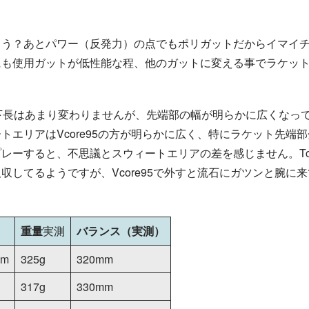
ょう？あとパワー（反発力）の点でもポリガットだからイマイ
にも使用ガットが低性能な程、他のガットに変える事でラケッ
上下長はあまり変わりませんが、先端部の幅が明らかに広くなっ
エリアはVcore95の方が明らかに広く、特にラケット先端
ーすると、不思議とスウィートエリアの差を感じません。Tou
してるようですが、Vcore95で外すと流石にガツンと腕に
実
測
重量
バランス（実測）
実
測
mm
325g
320mm
317g
330mm