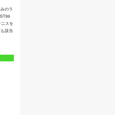
好みのラ
T99
テニスを
僕も該当