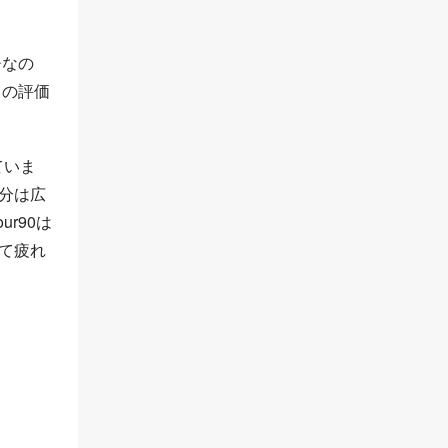
チなの
トの評価
ていま
部分は広
r90は
来て疲れ