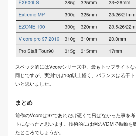
FX500LS
285g
325mm
23~26mm
Extreme MP
300g
325mm
23/26/21mm
EZONE 100
300g
320mm
23.5/26/22
V core pro 97 2019
310g
310mm
20.0mm
Pro Staff Tour90
315g
315mm
17mm
スペック的にはVcoreシリーズ中、最もトップライトなバラ
同じですが、実測では10g以上軽く、パランスは若干ト
いと思いました。
まとめ
前作のVcoreは97であれだけ硬くて飛ばなかった事を
トになったと思います。技術的には例のVDMで振動を
たところでしょうか。