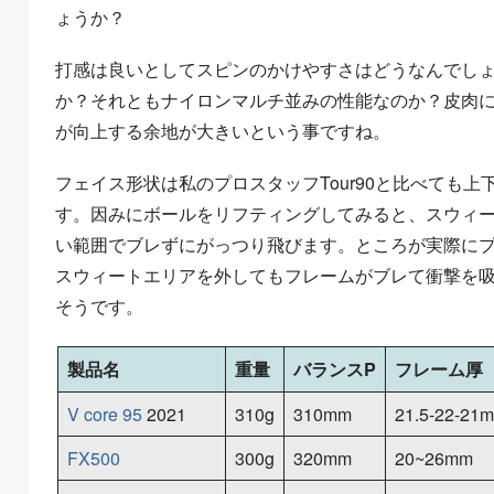
ょうか？
打感は良いとしてスピンのかけやすさはどうなんでし
か？それともナイロンマルチ並みの性能なのか？皮肉
が向上する余地が大きいという事ですね。
フェイス形状は私のプロスタッフTour90と比べても
す。因みにボールをリフティングしてみると、スウィート
い範囲でブレずにがっつり飛びます。ところが実際にプレ
スウィートエリアを外してもフレームがブレて衝撃を吸収
そうです。
製品名
重量
バランスP
フレーム厚
V core 95
2021
310g
310mm
21.5-22-21
FX500
300g
320mm
20~26mm