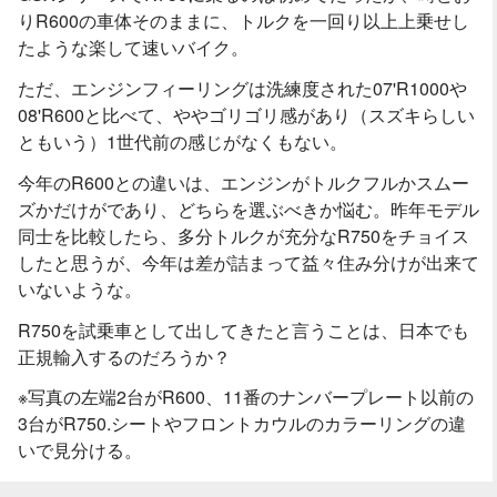
りR600の車体そのままに、トルクを一回り以上上乗せし
たような楽して速いバイク。
ただ、エンジンフィーリングは洗練度された07'R1000や
08'R600と比べて、ややゴリゴリ感があり（スズキらしい
ともいう）1世代前の感じがなくもない。
今年のR600との違いは、エンジンがトルクフルかスムー
ズかだけがであり、どちらを選ぶべきか悩む。昨年モデル
同士を比較したら、多分トルクが充分なR750をチョイス
したと思うが、今年は差が詰まって益々住み分けが出来て
いないような。
R750を試乗車として出してきたと言うことは、日本でも
正規輸入するのだろうか？
※写真の左端2台がR600、11番のナンバープレート以前の
3台がR750.シートやフロントカウルのカラーリングの違
いで見分ける。