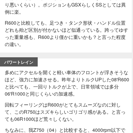
り悪いくらい）。ポジションもGSXらしくSSとしては異
例に楽。
R600と比較しても、足つき・タンク形状・ハンドル位置
どれも殆ど区別が付かないほど似通っている。跨ってゆす
った重量感も、R600より僅かに重いかも？と言った程度
の違い。
パワートレイン
多めにアクセルを開くと軽い車体のフロントが浮きそうな
ほど、強力に加速させる。昨年よりトルクUPした08'R600
と比べても、一回りトルクが上で、日常領域では多分
06'R1000と同じくらいの加速感。
回転フィーリングはR600がとてもスムーズなのに対し
て、このR750はスズキらしいゴリゴリ感がある。と言っ
ても06R1000ほど荒々しくない。
ちなみに、我Z750（04）と比較すると、4000rpm以下で