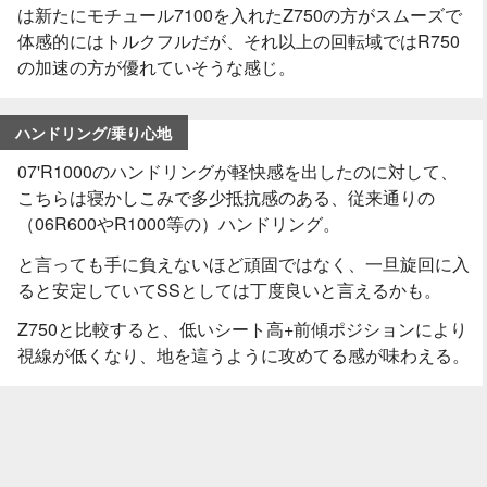
は新たにモチュール7100を入れたZ750の方がスムーズで
体感的にはトルクフルだが、それ以上の回転域ではR750
の加速の方が優れていそうな感じ。
ハンドリング/乗り心地
07'R1000のハンドリングが軽快感を出したのに対して、
こちらは寝かしこみで多少抵抗感のある、従来通りの
（06R600やR1000等の）ハンドリング。
と言っても手に負えないほど頑固ではなく、一旦旋回に入
ると安定していてSSとしては丁度良いと言えるかも。
Z750と比較すると、低いシート高+前傾ポジションにより
視線が低くなり、地を這うように攻めてる感が味わえる。