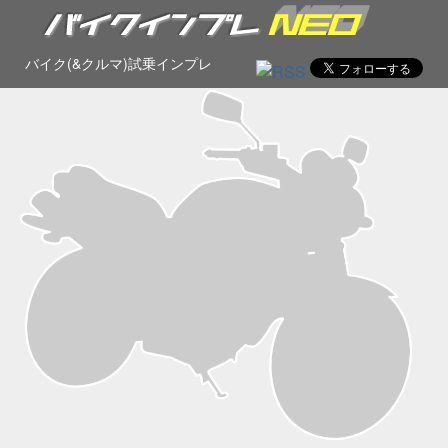
バイク(&クルマ)試乗インプレ