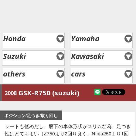
Honda
Yamaha
Suzuki
Kawasaki
others
cars
GSX-R750 (suzuki)
2008
ポジション/足つき/取り回し
シートも低めだし、股下の車体形状がスリムな為、足つき
性はとてもよい（Z750より2回り良く、Ninja250より1回