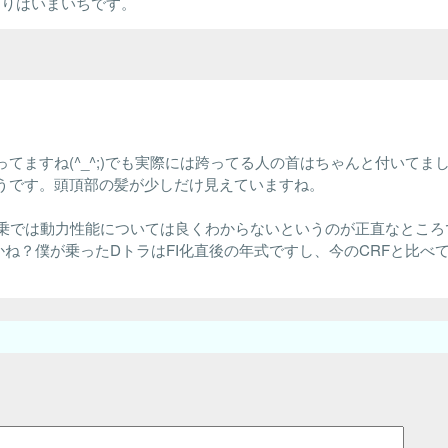
に走りはいまいちです。
ますね(^_^;)でも実際には跨ってる人の首はちゃんと付いてま
うです。頭頂部の髪が少しだけ見えていますね。
試乗では動力性能については良くわからないというのが正直なところ
ね？僕が乗ったDトラはFI化直後の年式ですし、今のCRFと比べ