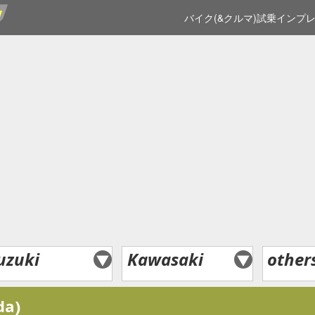
バイク(&クルマ)試乗インプ
uzuki
Kawasaki
other
da)