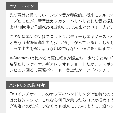
パワートレイン
先ず意外と勇ましいエンジン音が印象的。従来モデル（2
ーズだったが、新型はカタカタ・バリバリとした音と振
より10kg重いRallyなのに従来モデルのLと比べて非
この新型エンジンはスロットルボディーもエキゾースト
と思う（実際最高出力も少しだけ上がっている）。しか
回って出力を稼ぐような印象ではない。仮に高回転まで
V-Strom250と比べると更に軽さが際立ち、少なくとも
速型だしファイナルギアレシオもショートだが、レスポンス
ンヒュン回るし実際パワーも一番上だが、アドベンチャ
ハンドリング/乗り心地
Fr21インチホイールのオフ車のハンドリングは独特なので
は比較的マシで、これなら何日か乗ったらコツが掴めそ
グも遅いのだが、少なくとも従来モデルのように、逆ハ