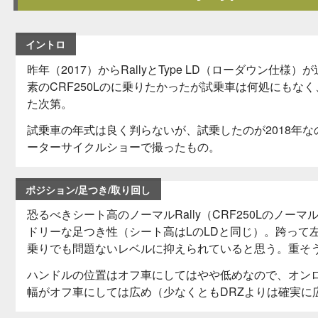
イントロ
昨年（2017）からRallyとType LD（ローダウン仕
素のCRF250Lのに乗りたかったが試乗車は何処にもなく
た次第。
試乗車の年式は良く判らないが、試乗したのが2018年なの
ーターサイクルショーで撮ったもの。
ポジション/足つき/取り回し
恐るべきシート高のノーマルRally（CRF250Lのノ
ドリーな足つき性（シート高はLのLDと同じ）。跨って
乗りでも問題ないレベルに抑えられていると思う。重そ
ハンドルの位置はオフ車にしてはやや低めなので、オン
幅がオフ車にしては広め（少なくともDRZよりは確実に