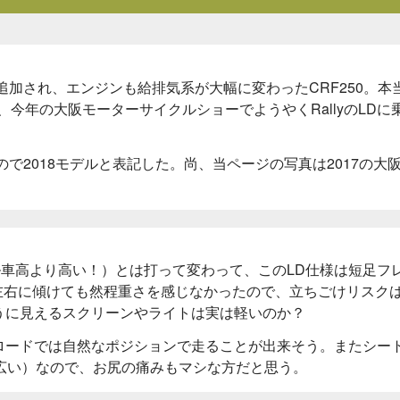
様）が追加され、エンジンも給排気系が大幅に変わったCRF250。本
、今年の大阪モーターサイクルショーでようやくRallyのLDに
で2018モデルと表記した。尚、当ページの写真は2017の大
ーマル車高より高い！）とは打って変わって、このLD仕様は短足フ
左右に傾けても然程重さを感じなかったので、立ちごけリスク
うに見えるスクリーンやライトは実は軽いのか？
ロードでは自然なポジションで走ることが出来そう。またシー
広い）なので、お尻の痛みもマシな方だと思う。