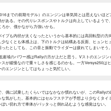
016までの前期モデル）のエンジンは単気筒とは思えないほど
動がある。その代りレスポンスやトルクは向上しているようで、
力どころか、僅かながら力強いかも。
パイプも内径が太くなったというから基本的には高回転型の方
し少なくとも体感上は、下のトルクは結構ある反面、ヒュンヒ
回ったとしても、この音と振動でライダーは疲れてしまいそう
中低速域のパワー感はRallyの方が上だと思う。Vストのエンジン
が緩慢なので重々しさを感じるのかも。一方Versys250は
ーのエンジンとしてはちょっと気忙しい。
、偶に試乗したくらいではなかなか慣れないが、このRallyの
うな気がした。基本的にはセルフステアが予想より少なくタイ
ンぽい切れ方で車体がバッタっと倒れ込むような感覚はない。