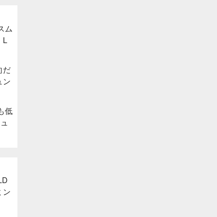
スム
L
向だ
ュン
。
も低
ヒュ
LD
ミン