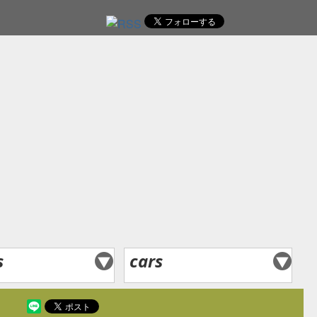
レ
s
cars