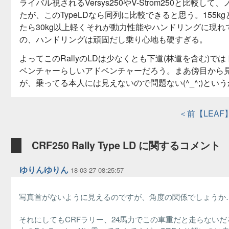
ライバル視されるVersys250やV-Strom250と比較
たが、このTypeLDなら同列に比較できると思う。155kg
たら30kg以上軽くそれが動力性能やハンドリングに現れ
の、ハンドリングは頑固だし乗り心地も硬すぎる。
よってこのRallyのLDは少なくとも下道(林道を含む
ベンチャーらしいアドベンチャーだろう。まあ傍目から
が、乗ってる本人には見えないので問題ない(^_^;)と
＜前【LEAF
CRF250 Rally Type LD に関するコメント
ゆりんゆりん
18-03-27 08:25:57
写真首がないように見えるのですが、角度の関係でしょ
それにしてもCRFラリー、24馬力でこの車重だと走らな