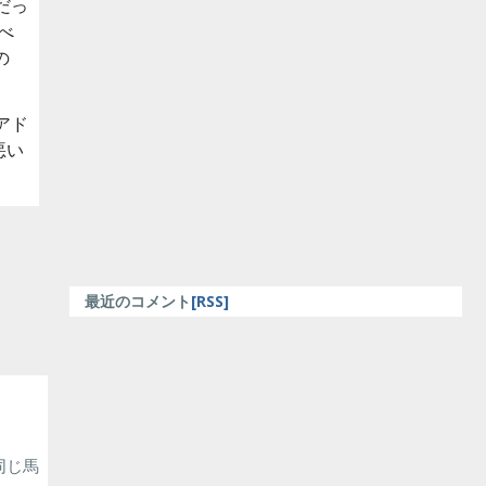
だっ
べ
の
アド
悪い
最近のコメント
[RSS]
同じ馬