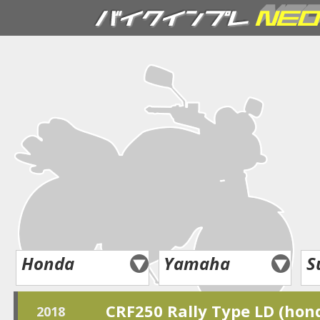
Honda
Yamaha
S
CRF250 Rally Type LD (hon
2018