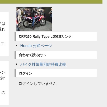
当は
乗れ
CRF250 Rally Type LD関連リンク
阪モ
Honda 公式ページ
合わせて読みたい
バイク排気量別維持費比較
レン
ログイン
は街
ログインしていません
トの