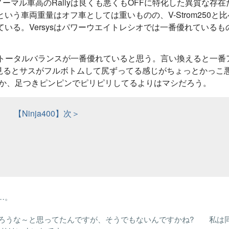
して、ノーマル車高のRallyは良くも悪くもOFFに特化した異質な存在
という車両重量はオフ車としては重いものの、V-Strom250と比
ている。Versysはパワーウエイトレシオでは一番優れているも
)ではトータルバランスが一番優れていると思う。言い換えると一番
見るとサスがフルボトムして尻ずってる感じがちょっとかっこ
いうか、足つきピンピンでピリピリしてるよりはマシだろう。
】
【Ninja400】次＞
うか…。
いだろうな～と思ってたんですが、そうでもないんですかね? 私は