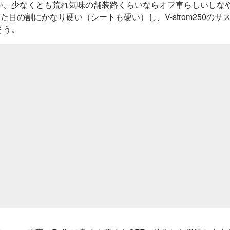
が、少なくとも荒れ気味の舗装路くらいならオフ車らしいしな
見た目の割にかなり硬い（シートも硬い）し、V-strom250のサ
そう。