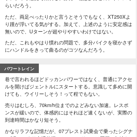
らいだろう。
ただ、両足べったりかと言うとそうでもなく、XT250Xよ
り踵が浮いてる気がする。加えて、上述のように安定感は
無いので、Uターンが超やりやすいわけではない。
ただ、これもやはり慣れの問題で、多分バイクを寝かさず
にハンドルをきって曲るのがコツなんだろう。
パワートレイン
巷で言われるほどドッカンパワーではなく、普通にアクセ
ルを開けばジェントルにスタートする。意識して多めに開
けても、ウイリーしそう！って程でもない。
売りはむしろ、70km/h位までのよどみない加速。レスポ
ンスが緩いので、体感的にはそれほど速くないが、実際の
到達時間はかなり短そう。
かなりラフな記憶だが、07プレスト試乗会で乗ったシグナ