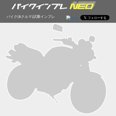
バイク(&クルマ)試乗インプレ