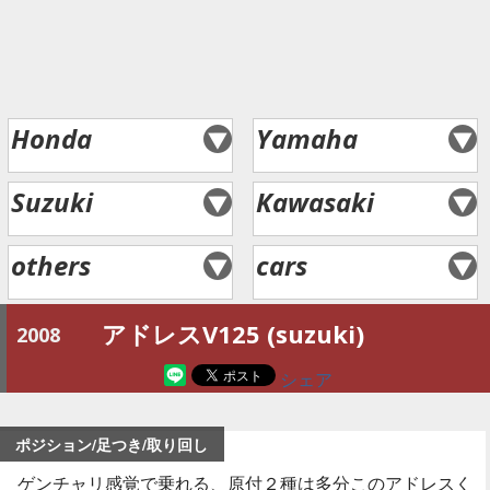
Honda
Yamaha
Suzuki
Kawasaki
others
cars
アドレスV125 (suzuki)
2008
シェア
ポジション/足つき/取り回し
ゲンチャリ感覚で乗れる、原付２種は多分このアドレスく