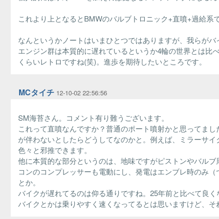
これより上となるとBMWのバルブトロニック+直噴+過給系
なんというかノートはいまひとつではありますが、我らがバ
エンジン群は本質的に遅れているというか4輪の世界とは比
くらいレトロですね(笑)。進歩を期待したいところです。
MCタイチ
12-10-02 22:56:56
SM海苔さん。コメント有り難うございます。
これって直噴なんですか？普通のポート噴射かと思ってまし
が伴わないとしたらどうしてなのかと。例えば、ミラーサイ
色々と邪推できます。
他に本質的な部分というのは、地味ですがピストンやバルブ周
コンのコンプレッサーも電動にし、発電はエンブレ時のみ（
とか。
バイクが遅れてるのは仰る通りですね。25年前と比べて良く
バイクとかは乗りやすく速くなってるとは思いますけど、そ