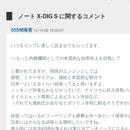
ノート X-DIG S に関するコメント
05SM海苔
12-10-02 16:30:07
いつもインプレ楽しく読ませてもらってます。
>>もっと内燃機関としての本質的な効率向上を目指して
と書かれてますが、現状のエンジンとしては
直噴、ミラーサイクル、過給と本質的な部分で
日本一といえるくらい頑張ってると思いますよ。
ノッキング対策もかなりやっていて、ナトリウム封入排気バ
オイルジェット噴射によるピストン冷却など。
（それでも過給圧があがるとガソリン冷却に頼るそうですが
頑張ってはいるがフィーリングも燃費も今一歩という現実が
日産にはさらなる頑張りを期待したいですね。
個人的には水冷EGRを加えれば更なるアンチノックになるん