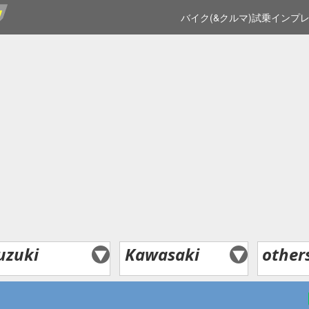
バイク(&クルマ)試乗インプ
uzuki
Kawasaki
other