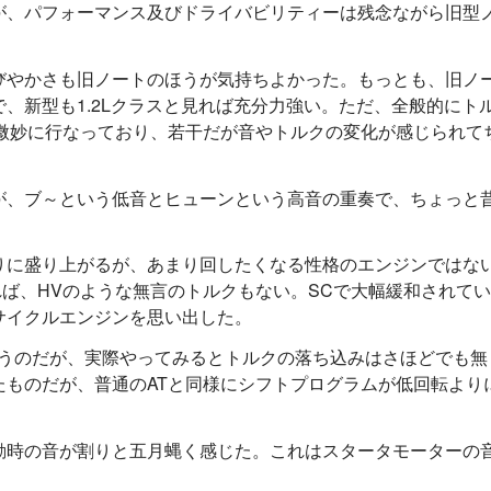
が、パフォーマンス及びドライバビリティーは残念ながら旧型
びやかさも旧ノートのほうが気持ちよかった。もっとも、旧ノ
、新型も1.2Lクラスと見れば充分力強い。ただ、全般的にト
FF微妙に行なっており、若干だが音やトルクの変化が感じられて
が、ブ～という低音とヒューンという高音の重奏で、ちょっと
りに盛り上がるが、あまり回したくなる性格のエンジンではな
ければ、HVのような無言のトルクもない。SCで大幅緩和されて
サイクルエンジンを思い出した。
言うのだが、実際やってみるとトルクの落ち込みはさほどでも無
ものだが、普通のATと同様にシフトプログラムが低回転より
動時の音が割りと五月蝿く感じた。これはスタータモーターの