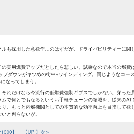
クルも採用した意欲作…のはずだが、ドライバビリティーに関
干の実用燃費アップだとしたら悲しい。試乗なので本当の燃費
アップダウンがキツめの街中+ワインディング。同じようなコー
いになってしまう。
、それだけなら今流行の低燃費強制ギブスでしかない。穿った
ムで何とでもなるというお手軽チューンの領域を、従来のATと
より、もっと内燃機関としての本質的な効率向上を目指して欲
ないと判らないが。
1300】
【UP!】次＞