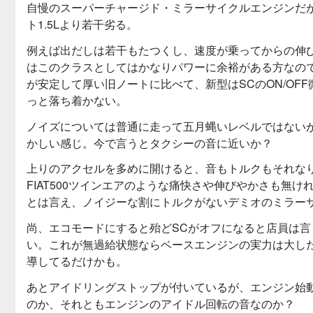
自慢のスーパーチャージド・ミラーサイクルエンジンだ
ト1.5Lより若干劣る。
例えば出だしは若干もたつくし、速度が乗ってからの伸
はこのクラスとしてはかなりパワーに余裕がある方なので
が安定して厚い旧ノートに比べて、新型はSCのON/O
っと落ち着かない。
ノイズについては普通に走って五月蝿いレベルではない
かしい感じ。今で言うとタクシーの音に近いか？
上りのアクセルを多めに開けると、音もトルクもそれな
FIAT500ツインエアのような痛快さや伸びやかさも無
とは言え、ノイジーな割にトルクがないデミオのミラー
尚、エコモードにすると殆どSCがオフになると店員は
い。これが無過給状態ならベースエンジンの実力は大した
導してるだけかも。
あとアイドリングストップが付いているが、エンジン始
のか、それともエンジンのアイドル回転の音なのか？