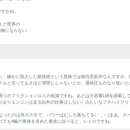
ですかね。
イク世界の
べ物にならない
た。確かに投入した新技術という意味では相当意欲作なんですが、
クルと言ってもさほど遅閉じじゃないとか、過給圧もかなり低いと
りのフリクションロスの低減ですね。あとは大容量LIBを搭載し
つまりエンジンは走る以外の仕事はしない）みたいなプチハイブリ
なったのは排ガス位で、パワーはむしろ落ちてる(・_・;)まあ、ス
れでも4輪の車体を含めた進化に比べると、レトロですね。