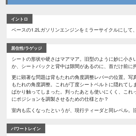
イントロ
ベースの1.2Lガソリンエンジンをミラーサイクルにし
居住性/ラゲッジ
シートの形状や硬さはマアマア。旧型のように妙に小さ
か、シートバックと背中は隙間があるのに、首だけ前に
更に顕著な問題は背もたれの角度調整レバーの位置。写
もたれの角度調整。これが丁度シートベルトに隠れてし
ばかり触ってしまった。判ったあとも使いにくく、これ
にポジションを調製させるための仕様とか？
室内も広くなったというが、現行ティーダと同レベル。
パワートレイン