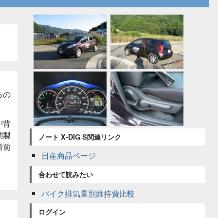
るの
が背
調製
ノート X-DIG S関連リンク
着前
日産商品ページ
合わせて読みたい
バイク排気量別維持費比較
ログイン