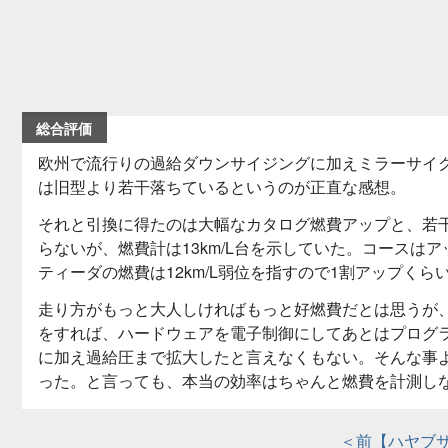
総合評価
欧州で流行りの過給ダウンサイジングに加えミラーサイ
は旧型より若干落ちているというのが正直な感想。
それと引換に得たのは大幅なカタログ燃費アップと、若
らないが、燃費計は13km/L台を示していた。コースは
ティーダの燃費は12km/L弱位を指すので1割アップくら
走り方がもっと大人しければもっと好燃費だとは思うが
をすれば、ハードウェアを電子制御にしてあとはプログラ
に加え過給圧まで拡大したと言えなくもない。そんな事
った。と言っても、本当の効率はちゃんと燃費を計測し
＜前【ハヤブサ