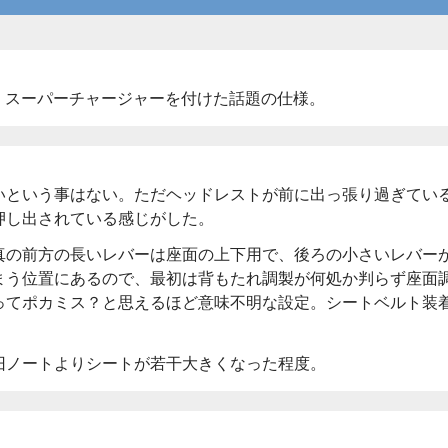
て、スーパーチャージャーを付けた話題の仕様。
いという事はない。ただヘッドレストが前に出っ張り過ぎてい
押し出されている感じがした。
真の前方の長いレバーは座面の上下用で、後ろの小さいレバー
まう位置にあるので、最初は背もたれ調製が何処か判らず座面
ってポカミス？と思えるほど意味不明な設定。シートベルト装
旧ノートよりシートが若干大きくなった程度。