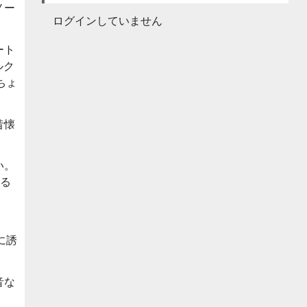
ノー
ログインしていません
ート
ルク
ちょ
昔懐
い。
いる
に誘
音な