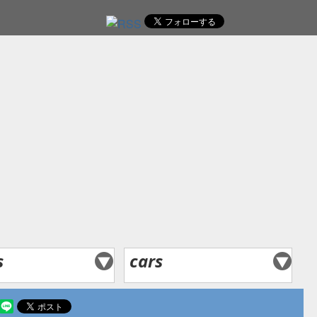
レ
s
cars