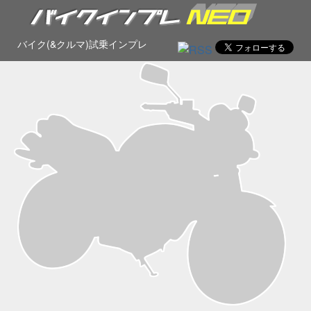
バイク(&クルマ)試乗インプレ