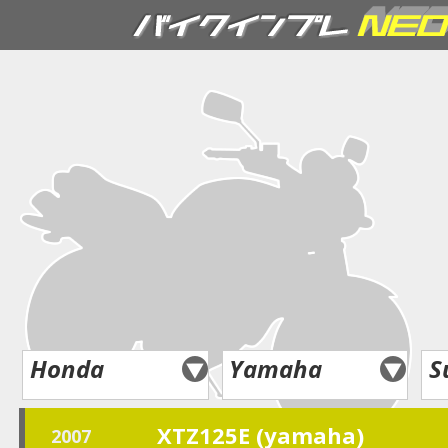
Honda
Yamaha
S
XTZ125E (yamaha)
2007