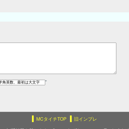
"
MCタイチTOP
旧インプレ