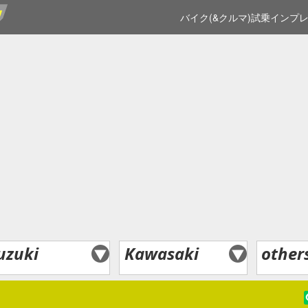
バイク(&クルマ)試乗インプ
uzuki
Kawasaki
other