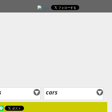
レ
s
cars