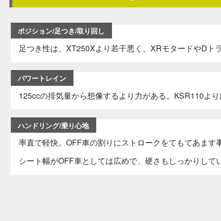
ポジション/足つき/取り回し
足つき性は、XT250Xより若干悪く、XRモタードやD
パワートレイン
125ccの排気量から想像するより力がある。KSR110よ
ハンドリング/乗り心地
率直で軽快。OFF車の割りにストロークをてもてあます
シート幅がOFF車としては広めで、硬さもしっかりして