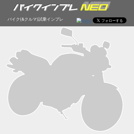
バイク(&クルマ)試乗インプレ