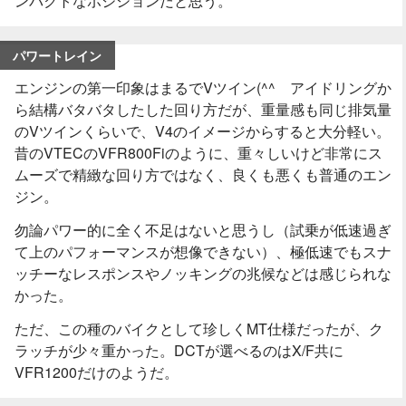
ンパクトなポジションだと思う。
パワートレイン
エンジンの第一印象はまるでVツイン(^^ゞアイドリングか
ら結構バタバタしたした回り方だが、重量感も同じ排気量
のVツインくらいで、V4のイメージからすると大分軽い。
昔のVTECのVFR800Fiのように、重々しいけど非常にス
ムーズで精緻な回り方ではなく、良くも悪くも普通のエン
ジン。
勿論パワー的に全く不足はないと思うし（試乗が低速過ぎ
て上のパフォーマンスが想像できない）、極低速でもスナ
ッチーなレスポンスやノッキングの兆候などは感じられな
かった。
ただ、この種のバイクとして珍しくMT仕様だったが、ク
ラッチが少々重かった。DCTが選べるのはX/F共に
VFR1200だけのようだ。