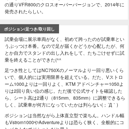
の通りVFR800のクロスオーバーバージョンで、2014年に
発売されたらしい。
ポジション/足つき/取り回し
試乗会場に展示車両がなく、初めて跨ったのが試乗車とい
うぶっつけ本番。なので足が届くかどうか心配したが、何
とか自力でスタンドの出し入れをして、たちごけせずに試
乗を終えることができた(^^ゞ
足つき性としてはNC750Xのノーマルより一回り悪いくら
いで、個人的には実用限界を超えている。だた、Vストロ
ーム1000よりは一回りよく、KTM アドベンチャー1050よ
りは2回り良い位の感じ。ただ後で公式サイトを確認した
ら、シート高は2通り（815mm、835mm）に調整できるら
しく、試乗車が何方になっていたかは判らない(；´Д｀)
ポジションは当然ながら上体直立型で楽ちん。ハンドル幅
もVstrom1000やAdventureよりは恐らく狭く、全般的にコ