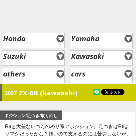
Honda
Yamaha
Suzuki
Kawasaki
others
cars
ZX-6R (kawasaki)
2007
ポジション/足つき/取り回し
R6と大差ないつんのめり系のポジション。足つきはR6よ
りマシだったかな？軽いので支えるのには苦労しないが。