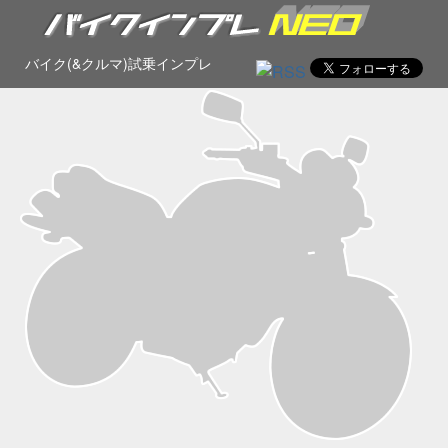
バイク(&クルマ)試乗インプレ