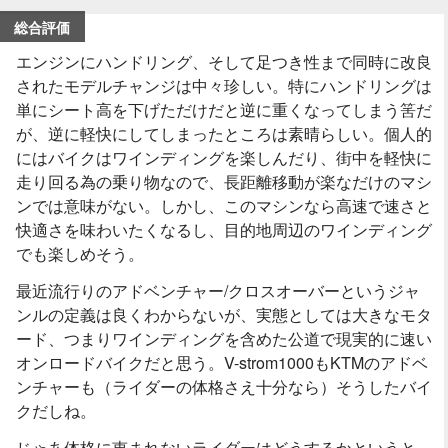
総合評価
エンジンにハンドリング、そして足つき性まで同時に改良
されたモデルチャンジは中々珍しい。特にハンドリングは
単にシート高を下げただけだと逆に重くなってしまう筈だ
が、逆に軽快にしてしまったところは素晴らしい。個人的
にはバイクはワインディングを楽しんだり、街中を軽快に
走り回る為の乗り物なので、長距離移動が楽なだけのマシ
ンでは意味がない。しかし、このマシンなら高速で速さと
快適さを味わいたくなるし、目的地周辺のワインディング
でも楽しめそう。
最近流行りのアドベンチャー/クロスオーバーというジャ
ンルの定義は良くわからないが、実態としては大きなモタ
ード、つまりワインディングを含めた公道で現実的に速い
オンロードバイクだと思う。V-strom1000もKTMのアドベ
ンチャーも（ライダーの体格さえ十分なら）そうしたバイ
クだしね。
じゃあ体格に恵まれないライダーはどうするかというと、