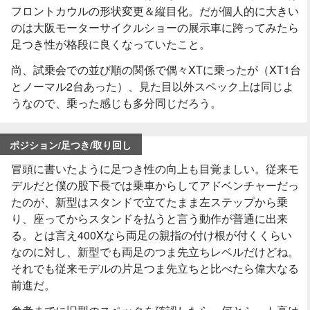
フロントカウルの形状変更＆縦目化。だが個人的に大きい
のは大阪モーターサイクルショーの展示車に跨ってみたら
足つき性が格段に良くなっていたこと。
尚、試乗会での並び順の関係で偶々XTに乗ったが（XT1台
とノーマル2台あった）、見た目以外スペック上は同じよ
うなので、乗った感じも多分同じだろう。
ポジション/足つき/取り回し
冒頭に書いたように足つき性の向上も目覚ましい。従来モ
デルだと僕の股下長では乗車からしてアドベンチャーだっ
たのが、新型はスタンドで立てたまま左ステップから乗
り、座ってからスタンドを払うと言う動作が普通に出来
る。とは言え400Xなら両足の親指の付け根が付くくらい
なのに対し、新型でも両足のつま先立ちレベルだけどね。
それでも従来モデルの片足つま先立ちと比べたら偉大なる
前進だ。