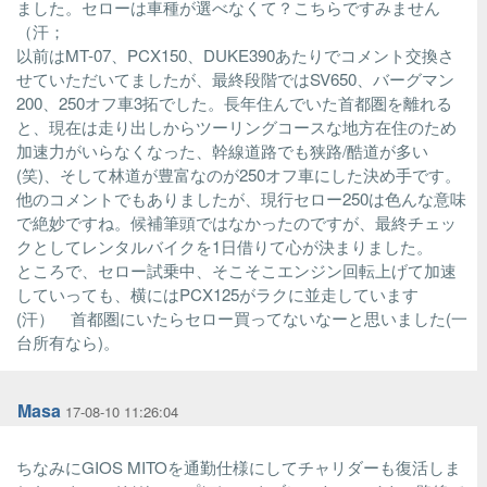
ました。セローは車種が選べなくて？こちらですみません
（汗；
以前はMT-07、PCX150、DUKE390あたりでコメント交換さ
せていただいてましたが、最終段階ではSV650、バーグマン
200、250オフ車3拓でした。長年住んでいた首都圏を離れる
と、現在は走り出しからツーリングコースな地方在住のため
加速力がいらなくなった、幹線道路でも狭路/酷道が多い
(笑)、そして林道が豊富なのが250オフ車にした決め手です。
他のコメントでもありましたが、現行セロー250は色んな意味
で絶妙ですね。候補筆頭ではなかったのですが、最終チェッ
クとしてレンタルバイクを1日借りて心が決まりました。
ところで、セロー試乗中、そこそこエンジン回転上げて加速
していっても、横にはPCX125がラクに並走しています
(汗） 首都圏にいたらセロー買ってないなーと思いました(一
台所有なら)。
Masa
17-08-10 11:26:04
ちなみにGIOS MITOを通勤仕様にしてチャリダーも復活しま