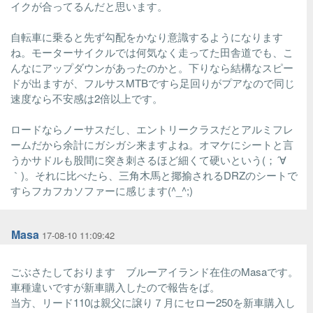
イクが合ってるんだと思います。
自転車に乗ると先ず勾配をかなり意識するようになります
ね。モーターサイクルでは何気なく走ってた田舎道でも、こ
んなにアップダウンがあったのかと。下りなら結構なスピー
ドが出ますが、フルサスMTBですら足回りがプアなので同じ
速度なら不安感は2倍以上です。
ロードならノーサスだし、エントリークラスだとアルミフレ
ームだから余計にガシガシ来ますよね。オマケにシートと言
うかサドルも股間に突き刺さるほど細くて硬いという(；´∀
｀)。それに比べたら、三角木馬と揶揄されるDRZのシートで
すらフカフカソファーに感じます(^_^;)
Masa
17-08-10 11:09:42
ごぶさたしております ブルーアイランド在住のMasaです。
車種違いですが新車購入したので報告をば。
当方、リード110は親父に譲り７月にセロー250を新車購入し