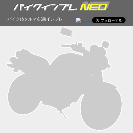
バイク(&クルマ)試乗インプレ