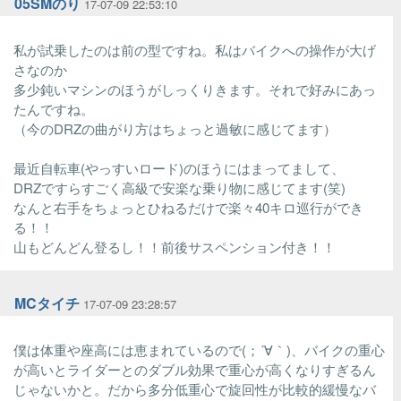
05SMのり
17-07-09 22:53:10
私が試乗したのは前の型ですね。私はバイクへの操作が大げ
さなのか
多少鈍いマシンのほうがしっくりきます。それで好みにあっ
たんですね。
（今のDRZの曲がり方はちょっと過敏に感じてます）
最近自転車(やっすいロード)のほうにはまってまして、
DRZですらすごく高級で安楽な乗り物に感じてます(笑)
なんと右手をちょっとひねるだけで楽々40キロ巡行ができ
る！！
山もどんどん登るし！！前後サスペンション付き！！
MCタイチ
17-07-09 23:28:57
僕は体重や座高には恵まれているので(；´∀｀)、バイクの重心
が高いとライダーとのダブル効果で重心が高くなりすぎるん
じゃないかと。だから多分低重心で旋回性が比較的緩慢なバ