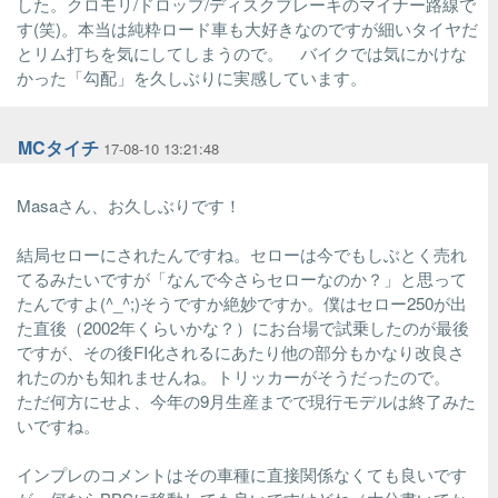
した。クロモリ/ドロップ/ディスクブレーキのマイナー路線で
す(笑)。本当は純粋ロード車も大好きなのですが細いタイヤだ
とリム打ちを気にしてしまうので。 バイクでは気にかけな
かった「勾配」を久しぶりに実感しています。
MCタイチ
17-08-10 13:21:48
Masaさん、お久しぶりです！
結局セローにされたんですね。セローは今でもしぶとく売れ
てるみたいですが「なんで今さらセローなのか？」と思って
たんですよ(^_^;)そうですか絶妙ですか。僕はセロー250が出
た直後（2002年くらいかな？）にお台場で試乗したのが最後
ですが、その後FI化されるにあたり他の部分もかなり改良さ
れたのかも知れませんね。トリッカーがそうだったので。
ただ何方にせよ、今年の9月生産までで現行モデルは終了みた
いですね。
インプレのコメントはその車種に直接関係なくても良いです