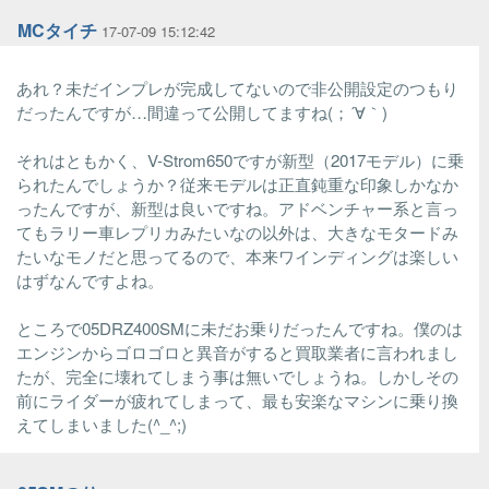
MCタイチ
17-07-09 15:12:42
あれ？未だインプレが完成してないので非公開設定のつもり
だったんですが…間違って公開してますね(；´∀｀)
それはともかく、V-Strom650ですが新型（2017モデル）に乗
られたんでしょうか？従来モデルは正直鈍重な印象しかなか
ったんですが、新型は良いですね。アドベンチャー系と言っ
てもラリー車レプリカみたいなの以外は、大きなモタードみ
たいなモノだと思ってるので、本来ワインディングは楽しい
はずなんですよね。
ところで05DRZ400SMに未だお乗りだったんですね。僕のは
エンジンからゴロゴロと異音がすると買取業者に言われまし
たが、完全に壊れてしまう事は無いでしょうね。しかしその
前にライダーが疲れてしまって、最も安楽なマシンに乗り換
えてしまいました(^_^;)