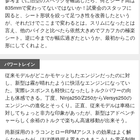
参考までに旧型のスペックを確認したら、何とシート高は
835mmで変わってないではないか！試乗会のスタッフに
因ると、シート形状を絞って足つき性を改善したという
が、それだけでここまで変わるとは。スリムになったとは
言え、他のバイクと比べたら依然大きめでフカフカの極楽
シート。逆に今までが幅広過ぎたというか、最初からこの
形にしてくれよと。
パワートレイン
従来モデルがどこかモヤッとしたエンジンだったのに対
し、新型は霧が晴れたように快活なエンジンになってい
た。実際レスポンスも軽快になったしトルク/パワーの向
上も体感できる。丁度、Ninja250/Z250からVersys250の
エンジンへの進化とそっくり。正直、従来モデルは車格に
対してちょっと非力な印象があったが、新型はアドベンチ
ャーらしく余裕のトルクで楽ちん高速移動が出来そう。
尚新採用のトラコンとローRPMアシストの効果はよく解
らなかったが、ほぼ価格据え置きのままこうした電子制御