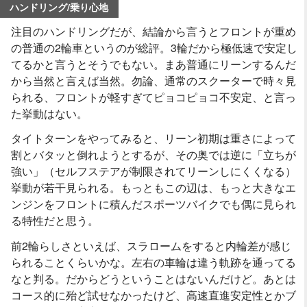
ハンドリング/乗り心地
注目のハンドリングだが、結論から言うとフロントが重め
の普通の2輪車というのが総評。3輪だから極低速で安定し
てるかと言うとそうでもない。まあ普通にリーンするんだ
から当然と言えば当然。勿論、通常のスクーターで時々見
られる、フロントが軽すぎてピョコピョコ不安定、と言っ
た挙動はない。
タイトターンをやってみると、リーン初期は重さによって
割とバタッと倒れようとするが、その奥では逆に「立ちが
強い」（セルフステアが制限されてリーンしにくくなる）
挙動が若干見られる。もっともこの辺は、もっと大きなエ
ンジンをフロントに積んだスポーツバイクでも偶に見られ
る特性だと思う。
前2輪らしさといえば、スラロームをすると内輪差が感じ
られることくらいかな。左右の車輪は違う軌跡を通ってる
なと判る。だからどうということはないんだけど。あとは
コース的に殆ど試せなかったけど、高速直進安定性とかブ