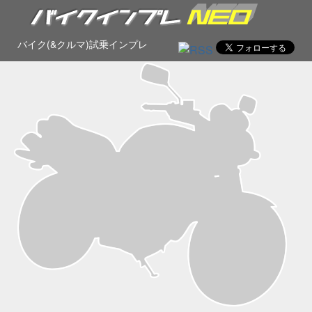
バイク(&クルマ)試乗インプレ