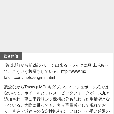
総合評価
僕は以前から前2輪のリーン出来るトライクに興味があっ
て、こういう検証もしている。http://www.mc-
taichi.com/moto/eng/mfi.html
残念ながらTricityもMP3もダブルウィッシュボーン式では
ないので、ホイールとテレスコピックフォークが一式丸々
追加され、更に平行リンク機構の分も加わった重量増とな
っている。実際に乗っても、丸々重量感として現れてお
り、直進・減速時の安定性以外は、フロントが重い普通の