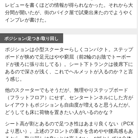
レビューを書くほどの情報が得られなかった。それから大
分間が開いたが、街のバイク屋で試乗出来たのでようやく
インプレが書けた。
ポジション/足つき/取り回し
ポジションは小型スクーターらしくコンパクト。ステップ
ボードが狭めで足元はやや窮屈（前2輪のお陰でトーボー
ドが後ろに張り出してる）。シート下トランクは後席下に
あるので深さが浅く、これでヘルメットが入るのか？と言
う感じ。
他のスクーターでもそうだが、無理やりステップボード
（フラットフロア）にせず、センタートンネルにした方が
レイアウトもポジションも自由度が増えると思うんだが。
どうしても床に荷物を置きたい人がいるのかな？
シート高が割とあるので足つき性はあまり良くない（PCX
より悪い）。上述のフロントの重さを含めやや腰高感もあ