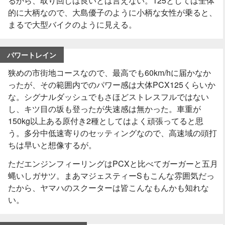
るから、取り回しは良いとは言えない。125としては全体
的に大柄なので、大島優子のように小柄な女性が乗ると、
まるで大型バイクのように見える。
パワートレイン
狭めの市街地コースなので、最高でも60km/hに届かなか
ったが、その範囲内でのパワー感は大体PCX125くらいか
な。シグナルダッシュでもさほどストレスフルではない
し、キツ目の坂も登ったが失速感は無かった。車重が
150kg以上ある原付き2種としてはよく頑張ってると思
う。多分中低速寄りのセッティングなので、高速域の頭打
ちは早いと想像するが。
ただエンジンフィーリングはPCXと比べてガーガーと五月
蝿いしガサツ。まあマジェスティーSもこんな雰囲気だっ
たから、ヤマハのスクーターは皆こんなもんかも知れな
い。