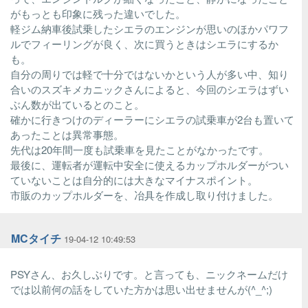
がもっとも印象に残った違いでした。
軽ジム納車後試乗したシエラのエンジンが思いのほかパワフ
ルでフィーリングが良く、次に買うときはシエラにするか
も。
自分の周りでは軽で十分ではないかという人が多い中、知り
合いのスズキメカニックさんによると、今回のシエラはずい
ぶん数が出ているとのこと。
確かに行きつけのディーラーにシエラの試乗車が2台も置いて
あったことは異常事態。
先代は20年間一度も試乗車を見たことがなかったです。
最後に、運転者が運転中安全に使えるカップホルダーがつい
ていないことは自分的には大きなマイナスポイント。
市販のカップホルダーを、冶具を作成し取り付けました。
MCタイチ
19-04-12 10:49:53
PSYさん、お久しぶりです。と言っても、ニックネームだけ
では以前何の話をしていた方かは思い出せませんが(^_^;)