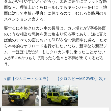
タムがやりやすいとかだろう。因みに完全にフラットな路
面なら、理論上いくらロールしてもキャンバーをゼロ（地
面に対して車輪が垂直）に保てるので、むしろ良路用のサ
スペンションと言える。
要するに本格クロカン車の長所は、ガレ場とかV字谷路面
のような相当な悪路を兎に角走り切る事であり、逆に言え
ば他のすべての面においてSUVを含む乗用車に劣る。だか
ら本格的なオフロード走行がしたいなら、新車なら新型ジ
ムニーほぼ1択だが、もしクロカン車に乗ったことがない
人がSUVのつもりで買ったら色々と不満が出てくるだろ
う。
＜前【ジムニー・シエラ】
【クロスビーMZ 2WD】次＞