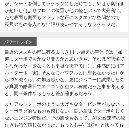
が、シートを倒してラゲッジにした時でも、やはり奥行き
が短いし何よりフロアの位置が他の軽と比べて大分高い。
ただ底面も側面もフラットな正にスクエアな空間なので、
長尺のものを入れない限り使いやすそうなラゲッジだ。
パワートレイン
最近のスズキの軽に有るまじき1トン超えの車体では、如
何にターボでもかなり非力かと思いきや、それほど悲惨で
もなかった（少なくとも平坦な街中では）。体感的にはア
ルトターボ（実はそんなにパワフルとは思わなかった）か
ら23%減くらいの加速感かな。更にジムニーに試乗したの
が真夏の酷暑日でエアコンが粗フル稼働だった事を考える
と、同一条件ならもっと差が縮まるだろう。
またアルトターボのように大げさなタービン音がしないし
ターボラグ的なものも感じない、良い意味でターボらしく
ないエンジン特性だ。その御蔭もあって、ATの変速時の段
付きも殆ど感じなかった。もっとも4ATはCVTと比べても