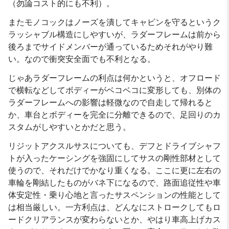
（勿論コスト的にも不利）。
またモノコックはノーズを潰してキャビンを守るというク
ラッシャブル構造にしやすいが、ラダーフレームは前から
後ろまでサイドメンバーが通っているためそれがやり難
い。なので衝突安全面でも不利となる。
じゃあラダーフレームの利点は何かというと、オフロード
で横転などしてボディーがベコベコに変形しても、別体の
ラダーフレームへの影響は軽微なので自走して帰れると
か、車台とボディーを完全に分離できるので、足回りのカ
スタムがしやすいとかだと思う。
リジットアクスルサスについても、デフとドライブシャフ
トが入ったケーシングを強固にしてサスの剛性部材として
使うので、それだけでかなり重くなる。ここに更に左右の
車輪を剛結したものがバネ下になるので、路面追従性や車
体安定性・乗り心地と言ったサスペンションの性能として
は相当厳しい。一方利点は、どんなにストロークしてもロ
ードクリアランスが変わらないとか、やはり車高上げカス