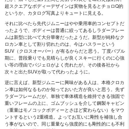
超スクエアなボディーデザインは実物を見るとチョロQ的
というか、カタログ写真よりキュートに見える。
それに比べたら先代ジムニーはやや乗用車的コンセプトだ
ったようで、ボディーは普通に絞ってあるしラダーフレー
ムは新型に比べて大分華奢だったようだ。新型が純粋なク
ロカン車として割り切れたのは、今はハスラーという
SUV（クロスオーバー）が有るからだと思う。丁度バブル
期に、普段乗りでも見晴らしが良くスキーに行くのに心強
い等の理由でパジェロがよく売れたが、その後各社から
次々と出たSUVが取って代わったように。
逆に言えば、新型ジムニーに興味がある人は、本格クロカ
ン車は如何なるものか知っておいた方が良いと思う。先ず
ラダーフレームだが、単独で車体構造を維持できる強固で
重いフレームの上に、ゴムブッシュを介して鋼製キャビン
（重量はモノコックボディーとさほど変わらない）をマウ
ントするという2重構造。よってお互いに剛性を補強し合
う事がないので、同じ重量なら強度的にも剛性的にも不利