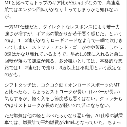
MTと比べてもトップのギア比が低いはずなので、高速巡
航ではエンジン回転がかなり上ってしまうかも知れない
が。
一方MT仕様だと、ダイレクトなレスポンスにより若干力
強さが増すが、ギア比の繋がりが若干悪く感じた。という
のは、1，2速がかなりローギアードなようで一瞬で吹けき
ってしまい、ストップ・アンド・ゴーがやや苦痛。しかし
3速はかなり離れているようで、早めに3速に入れると急に
回転が落ちて加速が鈍る。多分狙いとしては、本格的な悪
路では1，2速だけで走り、3速以上は移動用という設定な
のかも。
シフトタッチは、コクコク動くオンロードスポーツのMT
と比べたら、ちょっとストロークが長い（レバーが長い）
気もするが、軽く入るし節度感も悪くはない。クラッチも
やはりストロークが長めだが軽いので苦にならない。
ただ燃費は他の軽と比べたらかなり悪い筈。AT仕様の試乗
車では、燃費計で平均燃費が7km/Lとなっていた。ちょっ