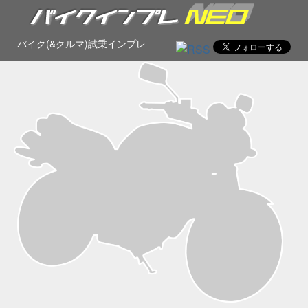
バイク(&クルマ)試乗インプレ