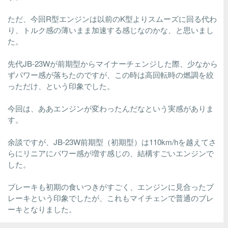
ただ、今回R型エンジンは以前のK型よりスムーズに回る代わ
り、トルク感の薄いまま加速する感じなのかな、と思いまし
た。
先代JB-23Wが前期型からマイナーチェンジした際、少なから
ずパワー感が落ちたのですが、この時は高回転時の燃調を絞
っただけ、という印象でした。
今回は、ああエンジンが変わったんだなという実感がありま
す。
余談ですが、JB-23W前期型（初期型）は110km/hを越えてさ
らにリニアにパワー感が増す感じの、結構すごいエンジンで
した。
ブレーキも初期の食いつきがすごく、エンジンに見合ったブ
レーキという印象でしたが、これもマイチェンで普通のブレ
ーキとなりました。