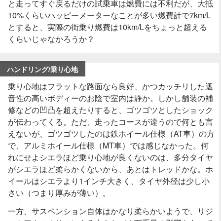
と走ってすぐ戻るだけの試乗車は燃費には不利だが、大抵
10%くらいハッピーメーターなことが多い燃費計で7km/L
とすると、実際の街乗り燃費は10km/Lをちょっと超える
くらいじゃなかろうか？
ハンドリング/乗り心地
乗り心地はフラットな路面なら良好、かつカッチリした遮
音性の高いボディーのお陰で室内は静か。しかし舗装の補
修などの凹凸を超えたりすると、ゴツゴツとしたショック
が伝わってくる。ただ、走ったコースが違うので何とも言
えないが、ゴツゴツしたのは鉄ホイール仕様（AT車）の方
で、アルミホイール仕様（MT車）では感じなかった。何
れにせよシエラほど乗り心地が良くないのは、多分タイヤ
がシエラほど柔らかくないから、あとはトレッドかな。ホ
イールはシエラより1インチ大きく、タイヤ外径は少し小
さい（つまり厚みが薄い）。
一方、サスペンション自体はかなり柔らかいようで、リジ