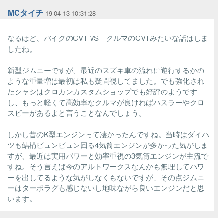
MCタイチ
19-04-13 10:31:28
なるほど、バイクのCVT VS クルマのCVTみたいな話はしま
したね。
新型ジムニーですが、最近のスズキ車の流れに逆行するかの
ような重量増は最初は私も疑問視してました。でも強化され
たシャシはクロカンカスタムショップでも好評のようです
し、もっと軽くて高効率なクルマが良ければハスラーやクロ
スビーがあるよと言うことなんでしょう。
しかし昔のK型エンジンって凄かったんですね。当時はダイハ
ツも結構ビュンビュン回る4気筒エンジンが多かった気がしま
すが、最近は実用パワーと効率重視の3気筒エンジンが主流で
すね。そう言えば今のアルトワークスなんかも無理してパワ
ーを出してるような気がしなくもないですが、その点ジムニ
ーはターボラグも感じないし地味ながら良いエンジンだと思
います。