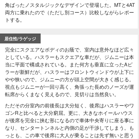
角ばったノスタルジックなデザインで登場した。MTと4AT
両方に乗れたので（ただし別コース）比較しながらレポー
トする。
居住性/ラゲッジ
完全にスクエアなボディのお蔭で、室内は意外なほど広々
としている。ハスラーもスクエアな車だが、ジムニーは本
当に平面で構成されている。また何方も垂直に立ったAピ
ラーが新鮮だが、ハスラーはフロントウィンドウが上下に
やや狭いので、ジムニーの方が頭上空間が大きく感じる。
視点もジムニーが一回り高く、角張った長めのノーズが運
転席からくまなく見えるので、見切りは当然良い。
ただその分室内の前後長は大分短く、後席はハスラーやワ
ゴンRと比べると大分窮屈。更に、大きなホイールハウス
が後席を完全に挟む形になるので車体中央寄りに座る事に
なり、センタートンネルと内側の足が干渉してしまう。も
っとも、この車で後席に大人が乗ることは先ず無いと思う