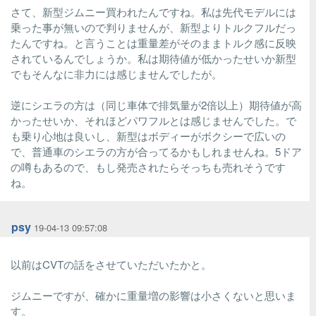
さて、新型ジムニー買われたんですね。私は先代モデルには
乗った事が無いので判りませんが、新型よりトルクフルだっ
たんですね。と言うことは重量差がそのままトルク感に反映
されているんでしょうか。私は期待値が低かったせいか新型
でもそんなに非力には感じませんでしたが。
逆にシエラの方は（同じ車体で排気量が2倍以上）期待値が高
かったせいか、それほどパワフルとは感じませんでした。で
も乗り心地は良いし、新型はボディーがボクシーで広いの
で、普通車のシエラの方が合ってるかもしれませんね。5ドア
の噂もあるので、もし発売されたらそっちも売れそうです
ね。
psy
19-04-13 09:57:08
以前はCVTの話をさせていただいたかと。
ジムニーですが、確かに重量増の影響は小さくないと思いま
す。