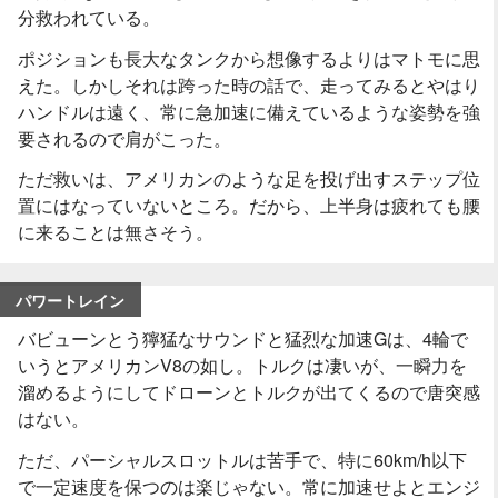
分救われている。
ポジションも長大なタンクから想像するよりはマトモに思
えた。しかしそれは跨った時の話で、走ってみるとやはり
ハンドルは遠く、常に急加速に備えているような姿勢を強
要されるので肩がこった。
ただ救いは、アメリカンのような足を投げ出すステップ位
置にはなっていないところ。だから、上半身は疲れても腰
に来ることは無さそう。
パワートレイン
バビューンとう獰猛なサウンドと猛烈な加速Gは、4輪で
いうとアメリカンV8の如し。トルクは凄いが、一瞬力を
溜めるようにしてドローンとトルクが出てくるので唐突感
はない。
ただ、パーシャルスロットルは苦手で、特に60km/h以下
で一定速度を保つのは楽じゃない。常に加速せよとエンジ