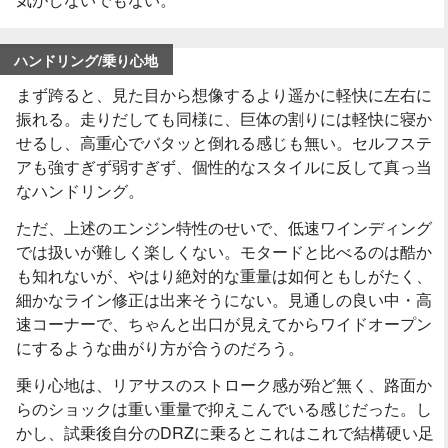
ハンドリング/乗り心地
まず跨ると、見た目から想像するより遥かに軽快に左右に
振れる。走りだしても同様に、巨体の割りには軽快に寝か
せるし、高重心でバタッと倒れる感じも無い。セルフステ
アも強すぎず弱すぎず、個性的なスタイルに反して真っ当
なハンドリング。
ただ、上述のエンジン特性のせいで、低速ワインディング
では扱いが難しく楽しくない。モタードと比べるのは酷か
も知れないが、やはり絶対的な重量は如何ともしがたく、
細かなライン修正は出来そうにない。見通しの良い中・高
速コーナーで、ちゃんと出口が見えてからワイドオープン
にするような曲がり方が合うのだろう。
乗り心地は、リアサスのストローク感が殆ど無く、路面か
らのショックは重い重量で抑えこんでいる感じだった。し
かし、試乗後自分のDRZに乗るとこれはこれで結構硬い足