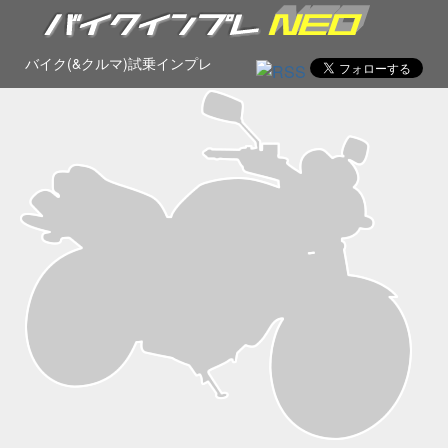
バイク(&クルマ)試乗インプレ