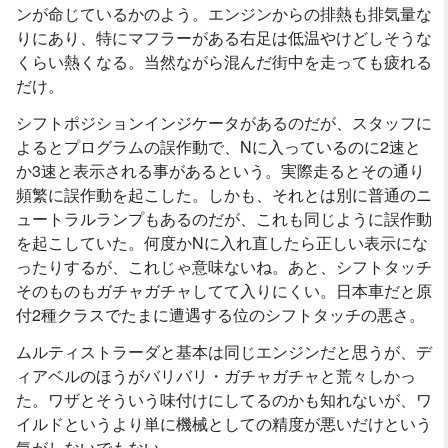
ンが命じているかのよう。エンジンからの排熱も排気量な
りにあり、特にマフラーがある右足は低温やけどしそうな
くらい熱くなる。当然ながら混んだ街中を走っても疲れる
だけ。
シフトポジションインジケータがあるのだが、スタッフに
よるとプログラムの誤作動で、Nに入っているのに2速と
か3速と表示される事があるという。実際走るとその通り
頻繁に誤作動を起こした。しかも、それとは別に普通のニ
ュートラルランプもあるのだが、これも同じように誤作動
を起こしていた。何度かNに入れ直したら正しい表示にな
ったりするが、これじゃ意味ないね。あと、シフトタッチ
そのものもガチャガチャしてて入りにくい。日本車だと原
付2種クラスでたまに遭遇する位のシフトタッチの悪さ。
ムルティストラーダと基本は同じエンジンだと思うが、デ
ィアベルのほうがバリバリ・ガチャガチャと荒々しかっ
た。ワザとそういう味付けにしてるのかも知れないが、ワ
イルドというより単に機械としての精度が悪いだけという
気がしないでもない。