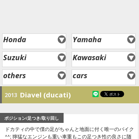
Honda
Yamaha
Suzuki
Kawasaki
others
cars
Diavel (ducati)
2013
ポジション/足つき/取り回し
ドカティの中で僕の足がちゃんと地面に付く唯一のバイク
^^; 獰猛なエンジンも重い車重もこの足つき性の良さに随