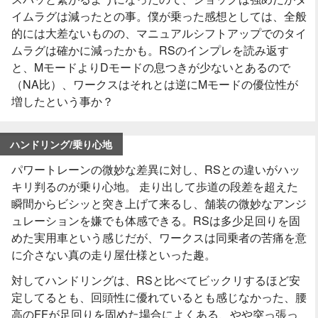
イムラグは減ったとの事。僕が乗った感想としては、全般
的には大差ないものの、マニュアルシフトアップでのタイ
ムラグは確かに減ったかも。RSのインプレを読み返す
と、MモードよりDモードの息つきが少ないとあるので
（NA比）、ワークスはそれとは逆にMモードの優位性が
増したという事か？
ハンドリング/乗り心地
パワートレーンの微妙な差異に対し、RSとの違いがハッ
キリ判るのが乗り心地。 走り出して歩道の段差を超えた
瞬間からビシッと突き上げて来るし、舗装の微妙なアンジ
ュレーションを嫌でも体感できる。RSは多少足回りを固
めた実用車という感じだが、ワークスは同乗者の苦痛を意
に介さない真の走り屋仕様といった趣。
対してハンドリングは、RSと比べてビックリするほど安
定してるとも、回頭性に優れているとも感じなかった、腰
高のFFが足回りを固めた場合によくある、やや突っ張っ