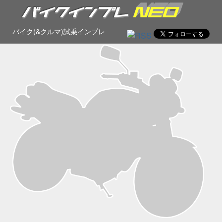
バイク(&クルマ)試乗インプレ