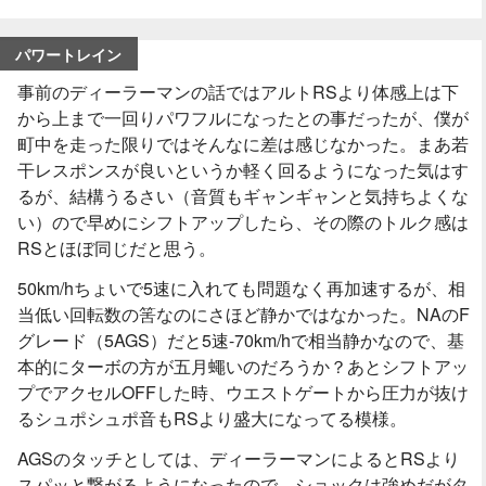
パワートレイン
事前のディーラーマンの話ではアルトRSより体感上は下
から上まで一回りパワフルになったとの事だったが、僕が
町中を走った限りではそんなに差は感じなかった。まあ若
干レスポンスが良いというか軽く回るようになった気はす
るが、結構うるさい（音質もギャンギャンと気持ちよくな
い）ので早めにシフトアップしたら、その際のトルク感は
RSとほぼ同じだと思う。
50km/hちょいで5速に入れても問題なく再加速するが、相
当低い回転数の筈なのにさほど静かではなかった。NAのF
グレード（5AGS）だと5速-70km/hで相当静かなので、基
本的にターボの方が五月蠅いのだろうか？あとシフトアッ
プでアクセルOFFした時、ウエストゲートから圧力が抜け
るシュポシュポ音もRSより盛大になってる模様。
AGSのタッチとしては、ディーラーマンによるとRSより
スパッと繋がるようになったので、ショックは強めだがタ