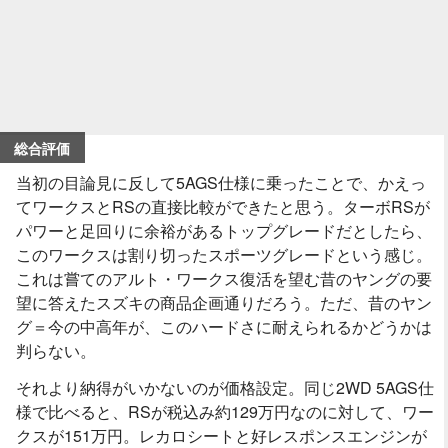
総合評価
当初の目論見に反して5AGS仕様に乗ったことで、かえっ
てワークスとRSの直接比較ができたと思う。ターボRSが
パワーと足回りに余裕があるトップグレードだとしたら、
このワークスは割り切ったスポーツグレードという感じ。
これは嘗てのアルト・ワークス復活を望む昔のヤングの要
望に答えたスズキの商品企画通りだろう。ただ、昔のヤン
グ＝今の中高年が、このハードさに耐えられるかどうかは
判らない。
それより納得がいかないのが価格設定。同じ2WD 5AGS仕
様で比べると、RSが税込み約129万円なのに対して、ワー
クスが151万円。レカロシートと好レスポンスエンジンが