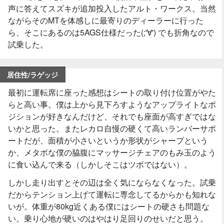
声に答えてスズキが追加投入したアルト・ワークス。当然
ながらそのMTを体感しに最寄りのディーラーに行った
ら、そこにあるのは5AGS仕様だった(;'∀') でも折角なので
試乗した。
居住性/ラゲッジ
最初に運転席に座った感想はシートの取り付け位置がやた
らと高い事。僕は上から見下ろすようなアップライトなポ
ジションが好きなんだけど、それでも座面が高すぎではな
いかと思った。またレカロ自慢の硬くて高いランバーサポ
ートだが、面積が小さいというか形状がシャープという
か、メタボな僕の脇腹にマッサージチェアのもみ玉のよう
に食い込んで来る（しかしそこはツボではない）。
しかし走り出すとその辺は全く気にならなくなった。試乗
だからテンション上げて運転に専念してるからかも知れな
いが。体重が80kg近くある僕にはシートの硬さも問題な
い。乗り心地が硬いのはやはり足回りのせいだと思う。