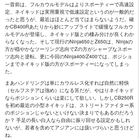
一昔前は、フルカウルモデルはよりスポーティーで高速設
定、ネイキッドは実用重視で低速設定というのが一般的だ
ったと思うが、最近はほとんど当てはまらないようだ。確
かCB400Rあたりから妙にアップライトで緩慢なフルカウ
ルモデルが登場し、ネイキッド版との棲み分けが良くわか
らなくなった。そして現行のNinja650とZ650は、Ninjaの
方が穏やかなツーリング志向でZの方がシャープなスポー
ツ志向と逆転。更に今回のNinja400/Z400では、ポジショ
ンまでネイキッド版の方がスポーティーになってしまっ
た。
まあハンドリングは単にカウルレス化すれば自然に軽快
（セルフステアは強め）になる筈だが、やはりネイキッド
ならポジションくらいは楽にして欲しい。しかしCB250R
を初め最近の小型ネイキッドは、ストリートファイター系
のポジションじゃないといけない決まりでもあるのだろう
か？ 手足の長い白人なら自由に振り回せる設定かもしれ
ないが、若者を含めてアジアンには扱いづらいと思うけど
ね。