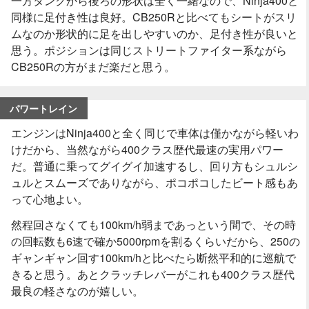
一方タンクから後ろの形状は全く一緒なので、Ninja400と
同様に足付き性は良好。CB250Rと比べてもシートがスリ
ムなのか形状的に足を出しやすいのか、足付き性が良いと
思う。ポジションは同じストリートファイター系ながら
CB250Rの方がまだ楽だと思う。
パワートレイン
エンジンはNinja400と全く同じで車体は僅かながら軽いわ
けだから、当然ながら400クラス歴代最速の実用パワー
だ。普通に乗ってグイグイ加速するし、回り方もシュルシ
ュルとスムーズでありながら、ポコポコしたビート感もあ
って心地よい。
然程回さなくても100km/h弱まであっという間で、その時
の回転数も6速で確か5000rpmを割るくらいだから、250の
ギャンギャン回す100km/hと比べたら断然平和的に巡航で
きると思う。あとクラッチレバーがこれも400クラス歴代
最良の軽さなのが嬉しい。