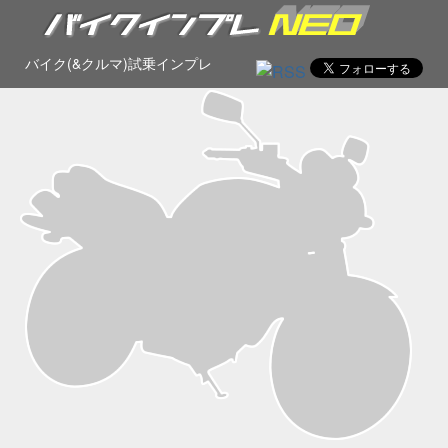
バイク(&クルマ)試乗インプレ