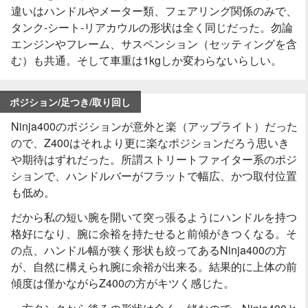
違いはハンドルやメーター類、フェアリング関係のみで、
タンク-シート-リアカウルの形状は全く同じだった。勿論
エンジンやフレーム、サスペンション（セッティングを含
む）も共通。そして車重は1kgしか変わらないらしい。
ポジション/足つき/取り回し
Ninja400のポジションが意外と楽（アップライト）だった
ので、Z400はそれより更に楽なポジションだろう思いき
や期待はずれだった。所謂ストリートファイター系のポジ
ションで、ハンドルバーがフラットで幅広、かつ取付位置
も低め。
だから私の短い腕を開いて突っ張るようにハンドルを持つ
格好になり、腕に余裕を持たせると前傾がきつくなる。そ
の点、ハンドル幅が狭く形状も絞ってあるNinja400の方
が、自然に構えられ腕に余裕が出来る。結果的に上体の前
傾度は僅かながらZ400の方がキツく感じた。