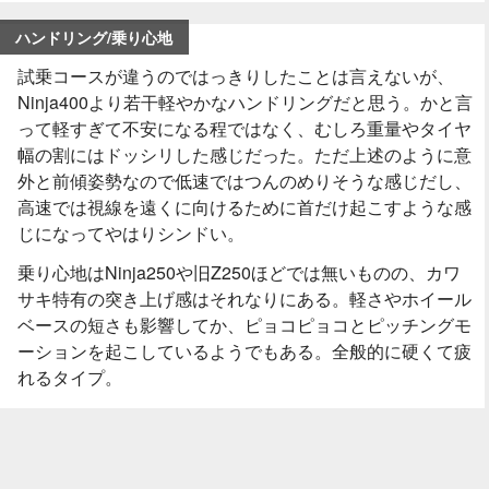
ハンドリング/乗り心地
試乗コースが違うのではっきりしたことは言えないが、
Ninja400より若干軽やかなハンドリングだと思う。かと言
って軽すぎて不安になる程ではなく、むしろ重量やタイヤ
幅の割にはドッシリした感じだった。ただ上述のように意
外と前傾姿勢なので低速ではつんのめりそうな感じだし、
高速では視線を遠くに向けるために首だけ起こすような感
じになってやはりシンドい。
乗り心地はNinja250や旧Z250ほどでは無いものの、カワ
サキ特有の突き上げ感はそれなりにある。軽さやホイール
ベースの短さも影響してか、ピョコピョコとピッチングモ
ーションを起こしているようでもある。全般的に硬くて疲
れるタイプ。